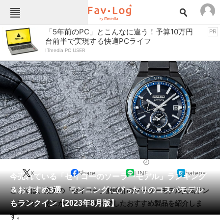
Fav-Logカテゴリー一覧
「5年前のPC」とこんなに違う！予算10万円
PR
台前半で実現する快適PCライフ
TOP
アウトドア用品
ITmedia PC USER
インテリア・収納
おもちゃ・ホビー
カメラ
キッチン家電
キッチン用品
ゲーム
コンテンツ・サービス
スイーツ・お菓子
スポーツ・レジャー
スマホ・携帯電話
パソコン・タブレット
ファッション
カジュアルウォッチ
2023/08/06 09:00（公開）
X
Share
LINE
hatena
ペット
今売れている「セイコーのソーラーモデル」ランキング
家電
＆おすすめ3選 ランニングにぴったりのコスパモデル
ここでは、楽天の「セイコー」腕時計のソーラーモデル人気ラン
工具・DIY
本・DVD・CD
もランクイン【2023年8月版】
キングと、そこからピックアップしたおすすめ製品を紹介しま
生活家電
生活用品
す。