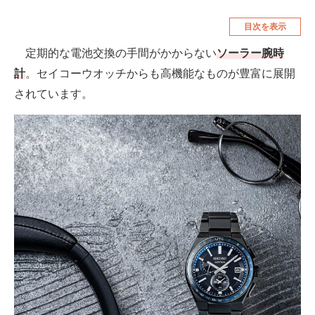
空調・季節家電
美容・コスメ
目次を表示
腕時計
車・バイク
定期的な電池交換の手間がかからない
ソーラー腕時
計
。セイコーウオッチからも高機能なものが豊富に展開
釣り具・釣り用品
食品・飲料・お酒
されています。
食器・グラス・カトラリー
メディア
注目記事を集めた総合ページ
ITの今と未来を見通す
スマホと通信の最新トレンド
進化するPCとデバイスの未来
好きが集まる 比べて選べる
ビジネスと働き方のヒント