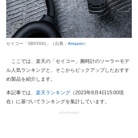
AI活用のいまが分かる
企業ITのトレンドを詳説
経営リーダーのコミュニティ
セイコー「SBXY041」（出典：
Amazon
）
マーケ×ITの今がよく分かる
ここでは、楽天の「セイコー」腕時計のソーラーモデ
ITエンジニア向け専門サイト
ル人気ランキングと、そこからピックアップしたおすす
め製品を紹介します。
企業向けIT製品の総合サイト
IT製品の技術・比較・事例
本記事では、
楽天ランキング
（2023年8月4日15:00現
在）に基づいてランキングを集計しています。
製造業のIT導入・活用を支援
advertisement
モノづくり技術者専門サイト
エレクトロニクス専門サイト