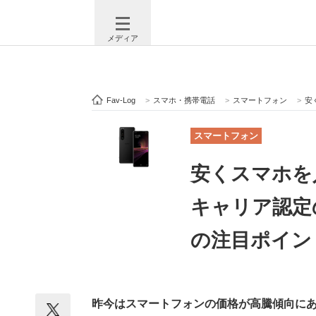
メディア
Fav-Log
>
スマホ・携帯電話
>
スマートフォン
>
安く
注目記事を集めた総合ページ
ITの今
スマートフォン
安くスマホ
ビジネスと働き方のヒント
AI活用
キャリア認定の
の注目ポイント
ITエンジニア向け専門サイト
企業向けI
昨今はスマートフォンの価格が高騰傾向に
モノづくり技術者専門サイト
エレクトロ