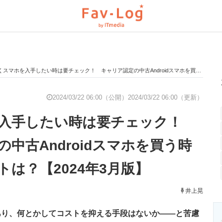
スマホを入手したい時は要チェック！ キャリア認定の中古Androidスマホを買う時の注目ポイントは？【2024年3月版】
と未来を見通す
スマホと通信の最新トレンド
進化するPCとデ
2024/03/22 06:00（公開）
2024/03/22 06:00（更新）
を入手したい時は要チェック！
のいまが分かる
企業ITのトレンドを詳説
経営リーダーの
中古Androidスマホを買う時
は？【2024年3月版】
T製品の総合サイト
IT製品の技術・比較・事例
製造業のIT導入
井上晃
あり、何とかしてコストを抑える手段はないか――と苦慮
ニクス専門サイト
電子設計の基本と応用
エネルギーの専