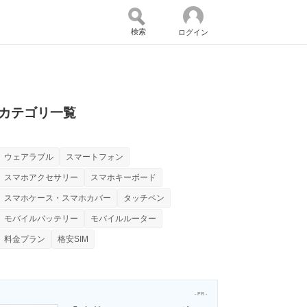
検索
ログイン
バイスの未来
好きが集まる 比べて選べる
カテゴリ一覧
ウェアラブル
スマートフォン
コミュニティ
マーケ×ITの今がよく分かる
スマホアクセサリー
スマホキーボード
スマホケース・スマホカバー
タッチペン
モバイルバッテリー
モバイルルーター
・活用を支援
料金プラン
格安SIM
- PR -
門メディア
建設×テクノロジーの最前線