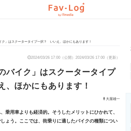
イク」はスクータータイプ一択？ いいえ、ほかにもあります！
と未来を見通す
スマホと通信の最新トレンド
進化するPCとデ
2024/03/26 17:00（公開）
2024/03/26 17:00（更新）
のバイク」はスクータータイプ
のいまが分かる
企業ITのトレンドを詳説
経営リーダーの
え、ほかにもあります！
T製品の総合サイト
IT製品の技術・比較・事例
大屋雄一
製造業のIT導入
れ、乗用車よりも経済的。そうしたメリットにひかれて、
でしょう。ここでは、街乗りに適したバイクの種類につい
ニクス専門サイト
電子設計の基本と応用
エネルギーの専