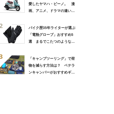
愛したヤマハ・ビーノ。 漫
画、アニメ、ドラマの違いを
マニアックな視点で熱く語
2
る！
バイク歴35年ライターが選ぶ
「電熱グローブ」おすすめ5
選 まるでこたつのような暖
かさ！ 万全な防寒で、寒い
3
季節も走り続けよう【2023年
「キャンプツーリング」で荷
1月版】
物を減らす方法は？ ベテラ
ンキャンパーがおすすめギア
やコツを紹介