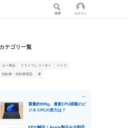
検索
ログイン
バイスの未来
好きが集まる 比べて選べる
カテゴリ一覧
カー用品
ドライブレコーダー
バイク
コミュニティ
マーケ×ITの今がよく分かる
自転車・自転車用品
車
・活用を支援
- PR -
重量約999g、最新CPU搭載のビ
ジネスPCの実力は？
門メディア
建設×テクノロジーの最前線
FPが解説！Apple製品を分割手