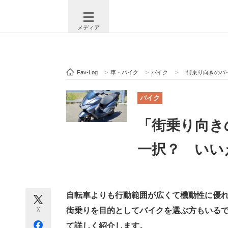
メディア
Fav-Log
>
車・バイク
>
バイク
>
「街乗り向きのバ
注目記事を集めた総合ページ
ITの今
バイク
「街乗り向き
ビジネスと働き方のヒント
AI活用
一択？ いい
ITエンジニア向け専門サイト
企業向けI
自転車よりも行動範囲が広くて機動性に優
X
街乗りを目的としてバイクを選ぶ方もいる
モノづくり技術者専門サイト
エレクトロ
て詳しく紹介します。