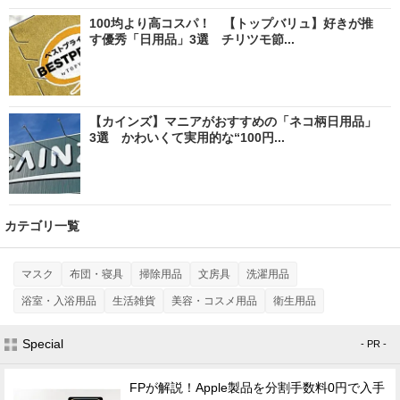
100均より高コスパ！ 【トップバリュ】好きが推
す優秀「日用品」3選 チリツモ節...
【カインズ】マニアがおすすめの「ネコ柄日用品」
3選 かわいくて実用的な“100円...
カテゴリ一覧
マスク
布団・寝具
掃除用品
文房具
洗濯用品
浴室・入浴用品
生活雑貨
美容・コスメ用品
衛生用品
Special
- PR -
FPが解説！Apple製品を分割手数料0円で入手