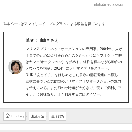
nlab.itmedia.co.jp
※本ページはアフィリエイトプログラムによる収益を得ています
筆者：川崎さちえ
フリマアプリ・ネットオークションの専門家。2004年、夫が
子育てのために会社を辞めたのをきっかけにヤフオク!（当時
はヤフー!オークション）を始める。経験を積みながら独自の
ノウハウを構築。2014年にフリマアプリをスタート。
NHK「あさイチ」をはじめとした多数の情報番組に出演し、
経験に基づいた実践型のフリマアプリやオークションの魅力
を伝えている。また節約や時短が大好きで、安くて便利なア
イテムに興味あり。よく利用するのはダイソー。
Fav-Log
生活用品
生活雑貨
>
>