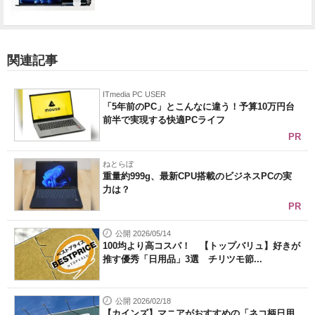
関連記事
ITmedia PC USER
「5年前のPC」とこんなに違う！予算10万円台
前半で実現する快適PCライフ
PR
ねとらぼ
重量約999g、最新CPU搭載のビジネスPCの実
力は？
PR
公開 2026/05/14
100均より高コスパ！ 【トップバリュ】好きが
推す優秀「日用品」3選 チリツモ節...
公開 2026/02/18
【カインズ】マニアがおすすめの「ネコ柄日用