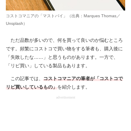
AI活用のいまが分かる
コストコマニアの「マストバイ」（出典：Marques Thomas／
Unsplash）
企業ITのトレンドを詳説
経営リーダーのコミュニティ
ただ品数が多いので、何を買って良いのか悩むところ
です。頻繁にコストコで買い物をする筆者も、購入後に
マーケ×ITの今がよく分かる
「失敗したな……」と思うものがあります。一方で、
ITエンジニア向け専門サイト
「リピ買い」している製品もあります。
企業向けIT製品の総合サイト
この記事では、
コストコマニアの筆者が「コストコで
リピ買いしているもの」
を紹介します。
IT製品の技術・比較・事例
advertisement
製造業のIT導入・活用を支援
モノづくり技術者専門サイト
エレクトロニクス専門サイト