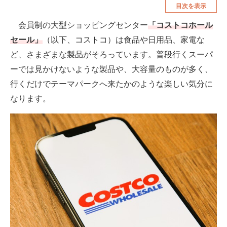
目次を表示
空調・季節家電
美容・コスメ
会員制の大型ショッピングセンター
「コストコホール
腕時計
車・バイク
セール」
（以下、コストコ）は食品や日用品、家電な
釣り具・釣り用品
食品・飲料・お酒
ど、さまざまな製品がそろっています。普段行くスーパ
ーでは見かけないような製品や、大容量のものが多く、
食器・グラス・カトラリー
行くだけでテーマパークへ来たかのような楽しい気分に
なります。
メディア
注目記事を集めた総合ページ
ITの今と未来を見通す
スマホと通信の最新トレンド
進化するPCとデバイスの未来
好きが集まる 比べて選べる
ビジネスと働き方のヒント