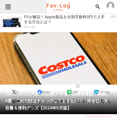
Fav-Logカテゴリー一覧
FPが解説！Apple製品を分割手数料0円で入手
PR
する方法とは？
TOP
アウトドア用品
Fav-Log
インテリア・収納
おもちゃ・ホビー
カメラ
キッチン家電
キッチン用品
ゲーム
コンテンツ・サービス
スイーツ・お菓子
スポーツ・レジャー
スマホ・携帯電話
パソコン・タブレット
ファッション
生活雑貨
2024/05/26 09:00（公開）
X
Share
LINE
hatena
ペット
コストコマニアが“リピ買い”する「お得な食品・雑貨」
家電
4選 これだけはチェックしておきたい！ 外せない大
この記事では、コストコマニアの筆者が「コストコでリピ買いし
工具・DIY
本・DVD・CD
容量＆便利グッズ【2024年5月版】
ているもの」を紹介します。
生活家電
生活用品