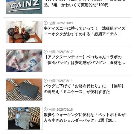
品」3選 かわいくて実用的な“100円...
公開 2026/01/09
冬ディズニーに持っていって！ 遠征組ディズ
ニーオタクがおすすめする「必須アイテム...
公開 2026/05/17
【アフタヌーンティー】ペコちゃんコラボの
「保冷バッグ」は安定感がバツグン 食材を...
公開 2026/03/11
バッグに下げて「お財布代わり」に 【無印】
の高見え「ミニケース」が便利すぎた
公開 2026/05/18
散歩やウォーキングに便利な「ペットボトルが
入る小さめショルダーバッグ」3選【20...