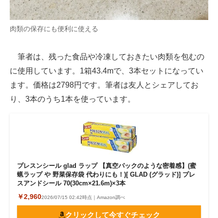
肉類の保存にも便利に使える
筆者は、残った食品や冷凍しておきたい肉類を包むの
に使用しています。1箱43.4mで、3本セットになってい
ます。価格は2798円です。筆者は友人とシェアしてお
り、3本のうち1本を使っています。
プレスンシール glad ラップ 【真空パックのような密着感】(蜜
蝋ラップ や 野菜保存袋 代わりにも！)[ GLAD (グラッド)] プレ
スアンドシール 70(30cm×21.6m)×3本
￥2,960
2026/07/15 02:42時点｜Amazon調べ
クリックして今すぐチェック