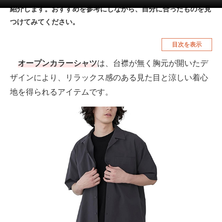
紹介します。おすすめを参考にしながら、自分に合ったものを見
空調・季節家電
美容・コスメ
つけてみてください。
腕時計
車・バイク
目次を表示
釣り具・釣り用品
食品・飲料・お酒
オープンカラーシャツ
は、台襟が無く胸元が開いたデ
食器・グラス・カトラリー
ザインにより、リラックス感のある見た目と涼しい着心
地を得られるアイテムです。
メディア
注目記事を集めた総合ページ
ITの今と未来を見通す
スマホと通信の最新トレンド
進化するPCとデバイスの未来
好きが集まる 比べて選べる
ビジネスと働き方のヒント