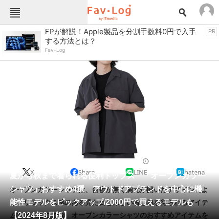
Fav-Logカテゴリー一覧
FPが解説！Apple製品を分割手数料0円で入手
PR
する方法とは？
TOP
アウトドア用品
Fav-Log
インテリア・収納
おもちゃ・ホビー
カメラ
キッチン家電
キッチン用品
ゲーム
コンテンツ・サービス
スイーツ・お菓子
スポーツ・レジャー
スマホ・携帯電話
パソコン・タブレット
ファッション
メンズ
2024/08/29 06:15（公開）
X
Share
LINE
hatena
ペット
夏から秋まで着られる便利トップス 「オープンカラー
家電
シャツ」おすすめ4選 アウトドアブランドを中心に機
オープンカラーシャツは、台襟が無く胸元が開いたデザインによ
工具・DIY
本・DVD・CD
能性モデルをピックアップ/2000円で買えるモデルも
り、リラックス感のある見た目と涼しい着心地を得られるアイテ
生活家電
生活用品
【2024年8月版】
ムです。ここでは、オープンカラーシャツのおすすめアイテムを