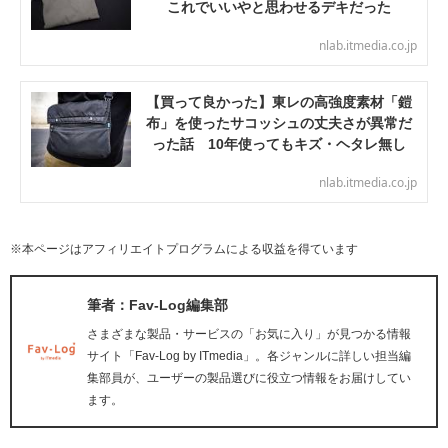
これでいいやと思わせるデキだった
nlab.itmedia.co.jp
【買って良かった】東レの高強度素材「鎧
布」を使ったサコッシュの丈夫さが異常だ
った話 10年使ってもキズ・ヘタレ無し
nlab.itmedia.co.jp
※本ページはアフィリエイトプログラムによる収益を得ています
筆者：Fav-Log編集部
さまざまな製品・サービスの「お気に入り」が見つかる情報
サイト「Fav-Log by ITmedia」。各ジャンルに詳しい担当編
集部員が、ユーザーの製品選びに役立つ情報をお届けしてい
ます。