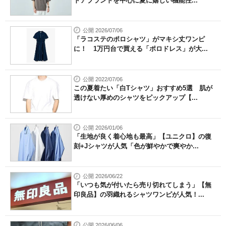
ドアブランドを中心に夏に嬉しい機能性...
公開 2026/07/06
「ラコステのポロシャツ」がマキシ丈ワンピ
に！ 1万円台で買える「ポロドレス」が大...
公開 2022/07/06
この夏着たい「白Tシャツ」おすすめ5選 肌が
透けない厚めのシャツをピックアップ【...
公開 2026/01/06
「生地が良く着心地も最高」【ユニクロ】の復
刻+Jシャツが人気「色が鮮やかで爽やか...
公開 2026/06/22
「いつも気が付いたら売り切れてしまう」【無
印良品】の羽織れるシャツワンピが人気！...
公開 2026/06/06