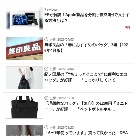
Fav-Log
FPが解説！Apple製品を分割手数料0円で入手す
る方法とは？
PR
公開 2026/04/03
無印良品の「春におすすめのバッグ」3選【202
6年4月版】
公開 2026/04/04
紀ノ国屋の「“ちょっとそこまで”に便利なエコ
バッグ」が好評！ 「しっかりしていて...
公開 2026/05/10
「理想的なバッグ」【無印】の1290円「ミニト
ート」が好評！ 「ペットボトルホル...
公開 2026/03/23
「6〜7年使っています」買って良かった「DEA