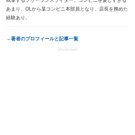
執筆するフリーランスライター。コンビニを愛しすぎる
電子設計の基本と応用
あまり、OLから某コンビニ本部員となり、店長を務めた
経験あり。
エネルギーの専門メディア
建設×テクノロジーの最前線
→著者のプロフィールと記事一覧
ちょっと気になるネットの話題
advertisement