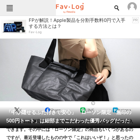
Fav-Logカテゴリー一覧
FPが解説！Apple製品を分割手数料0円で入手
PR
する方法とは？
TOP
アウトドア用品
Fav-Log
インテリア・収納
おもちゃ・ホビー
カメラ
キッチン家電
キッチン用品
ゲーム
コンテンツ・サービス
スイーツ・お菓子
スポーツ・レジャー
スマホ・携帯電話
パソコン・タブレット
ファッション
バッグ・クーラーボックス
2025/07/09 18:00（公開）
X
Share
LINE
hatena
ペット
「中が隠せるふた付きで安心」 ローソン限定「無印の
家電
500円トート」は細部までこだわった優秀バッグだった
ローソンには無印良品のコーナーがあり、さまざまな商品を購入
工具・DIY
本・DVD・CD
できます。その中には「ローソン限定」の商品もいくつかあるの
生活家電
生活用品
ですが、最近登場したものの中で「これはいいぞ！」と思ったの