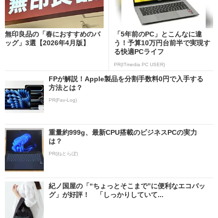
無印良品の「春におすすめのバ
「5年前のPC」とこんなに違
ッグ」3選【2026年4月版】
う！予算10万円台前半で実現す
る快適PCライフ
PR(ITmedia PC USER)
FPが解説！Apple製品を分割手数料0円で入手する
方法とは？
PR(Fav-Log)
重量約999g、最新CPU搭載のビジネスPCの実力
は？
PR(ねとらぼ)
紀ノ国屋の「“ちょっとそこまで”に便利なエコバッ
グ」が好評！ 「しっかりしていて...