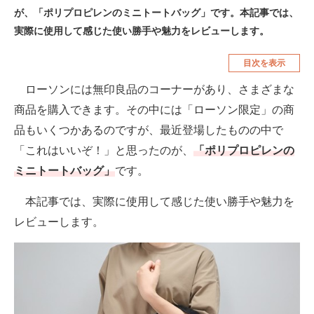
が、「ポリプロピレンのミニトートバッグ」です。本記事では、
空調・季節家電
美容・コスメ
実際に使用して感じた使い勝手や魅力をレビューします。
腕時計
車・バイク
目次を表示
釣り具・釣り用品
食品・飲料・お酒
ローソンには無印良品のコーナーがあり、さまざまな
食器・グラス・カトラリー
商品を購入できます。その中には「ローソン限定」の商
品もいくつかあるのですが、最近登場したものの中で
メディア
「これはいいぞ！」と思ったのが、
「ポリプロピレンの
注目記事を集めた総合ページ
ミニトートバッグ」
です。
ITの今と未来を見通す
本記事では、実際に使用して感じた使い勝手や魅力を
レビューします。
スマホと通信の最新トレンド
進化するPCとデバイスの未来
好きが集まる 比べて選べる
ビジネスと働き方のヒント