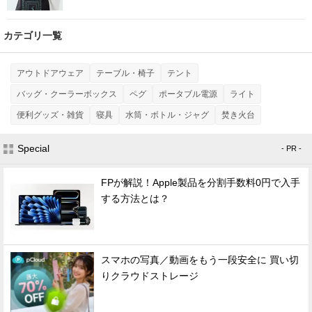
カテゴリ一覧
アウトドアウェア
テーブル・椅子
テント
バッグ・クーラーボックス
ペグ
ポータブル電源
ライト
便利グッズ・雑貨
寝具
水筒・ボトル・ジャグ
焚き火台
Special
- PR -
FPが解説！Apple製品を分割手数料0円で入手
する方法とは？
スマホの写真／動画をもう一段安全に 買い切
りクラウドストレージ