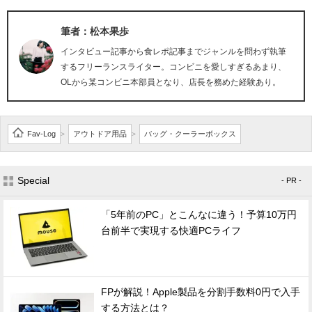
筆者：松本果歩
インタビュー記事から食レポ記事までジャンルを問わず執筆
するフリーランスライター。コンビニを愛しすぎるあまり、
OLから某コンビニ本部員となり、店長を務めた経験あり。
Fav-Log
アウトドア用品
バッグ・クーラーボックス
>
>
Special
- PR -
「5年前のPC」とこんなに違う！予算10万円
台前半で実現する快適PCライフ
FPが解説！Apple製品を分割手数料0円で入手
する方法とは？