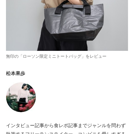
AI活用のいまが分かる
企業ITのトレンドを詳説
経営リーダーのコミュニティ
マーケ×ITの今がよく分かる
無印の「ローソン限定ミニトートバッグ」をレビュー
ITエンジニア向け専門サイト
松本果歩
企業向けIT製品の総合サイト
IT製品の技術・比較・事例
製造業のIT導入・活用を支援
モノづくり技術者専門サイト
インタビュー記事から食レポ記事までジャンルを問わず
エレクトロニクス専門サイト