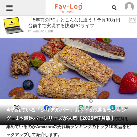
Fav-Logカテゴリー一覧
「5年前のPC」とこんなに違う！予算10万円
PR
台前半で実現する快適PCライフ
TOP
アウトドア用品
ITmedia PC USER
インテリア・収納
おもちゃ・ホビー
カメラ
キッチン家電
キッチン用品
ゲーム
コンテンツ・サービス
スイーツ・お菓子
スポーツ・レジャー
スマホ・携帯電話
パソコン・タブレット
ファッション
シリアル
2025/07/18 11:30（公開）
X
Share
LINE
hatena
ペット
今売れている「シリアルバー」おすすめ3選＆ランキン
家電
グ 1本満足バーシリーズが人気【2025年7月版】
Amazon.co.jpでも人気の「シリアルバー」。どの製品が支持を
工具・DIY
本・DVD・CD
集めているのかAmazonの売れ筋ランキングのトップ10製品をピ
生活家電
生活用品
ックアップして紹介します。