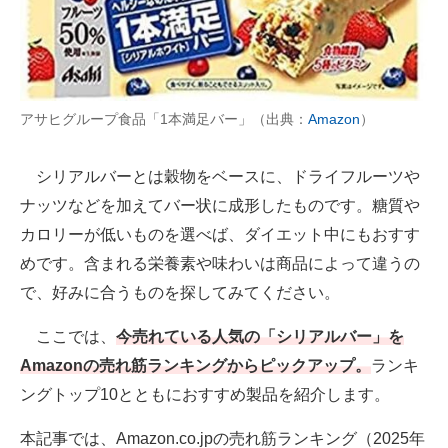
AI活用のいまが分かる
企業ITのトレンドを詳説
アサヒグループ食品「1本満足バー」（出典：
Amazon
）
経営リーダーのコミュニティ
マーケ×ITの今がよく分かる
シリアルバーとは穀物をベースに、ドライフルーツや
ナッツなどを加えてバー状に成形したものです。糖質や
ITエンジニア向け専門サイト
カロリーが低いものを選べば、ダイエット中にもおすす
企業向けIT製品の総合サイト
めです。含まれる栄養素や味わいは商品によって違うの
で、好みに合うものを探してみてください。
IT製品の技術・比較・事例
ここでは、
今売れている人気の「シリアルバー」を
製造業のIT導入・活用を支援
Amazonの売れ筋ランキングからピックアップ。
ランキ
モノづくり技術者専門サイト
ングトップ10とともにおすすめ製品を紹介します。
エレクトロニクス専門サイト
本記事では、Amazon.co.jpの売れ筋ランキング（2025年