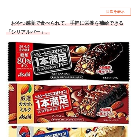
空調・季節家電
美容・コスメ
目次を表示
腕時計
車・バイク
おやつ感覚で食べられて、手軽に栄養を補給できる
「シリアルバー」。
釣り具・釣り用品
食品・飲料・お酒
食器・グラス・カトラリー
メディア
注目記事を集めた総合ページ
ITの今と未来を見通す
スマホと通信の最新トレンド
進化するPCとデバイスの未来
好きが集まる 比べて選べる
ビジネスと働き方のヒント