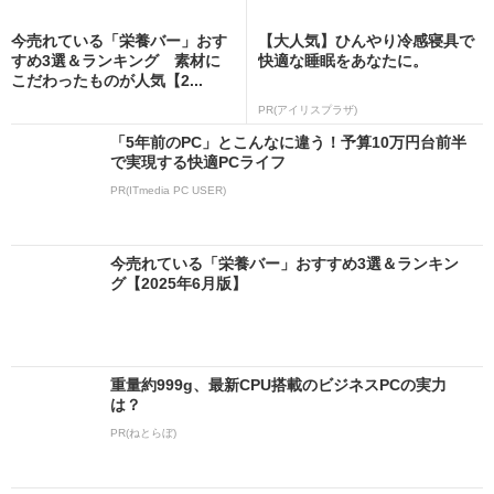
今売れている「栄養バー」おす
【大人気】ひんやり冷感寝具で
すめ3選＆ランキング 素材に
快適な睡眠をあなたに。
こだわったものが人気【2...
PR(アイリスプラザ)
「5年前のPC」とこんなに違う！予算10万円台前半
で実現する快適PCライフ
PR(ITmedia PC USER)
今売れている「栄養バー」おすすめ3選＆ランキン
グ【2025年6月版】
重量約999g、最新CPU搭載のビジネスPCの実力
は？
PR(ねとらぼ)