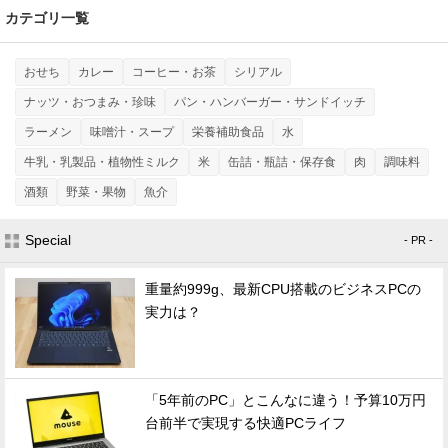
カテゴリ一覧
おせち
カレー
コーヒー・お茶
シリアル
ナッツ・おつまみ・珍味
パン・ハンバーガー・サンドイッチ
ラーメン
味噌汁・スープ
栄養補助食品
水
牛乳・乳製品・植物性ミルク
米
缶詰・瓶詰・保存食
肉
調味料
酒類
野菜・果物
魚介
Special
- PR -
重量約999g、最新CPU搭載のビジネスPCの
実力は？
「5年前のPC」とこんなに違う！予算10万円
台前半で実現する快適PCライフ