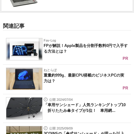
関連記事
Fav-Log
FPが解説！Apple製品を分割手数料0円で入手す
る方法とは？
PR
ねとらぼ
重量約999g、最新CPU搭載のビジネスPCの実
力は？
PR
公開 2024/07/04
「車用サンシェード」人気ランキングトップ10
折りたたみ傘タイプが1位！ 車用網...
公開 2025/09/09
3COINSの「傘式サンシェード」が思った以上