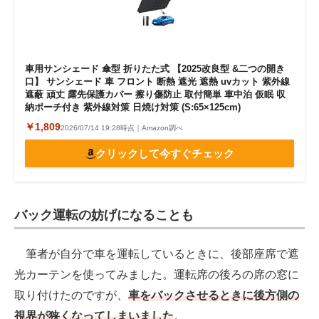
車用サンシェード 傘型 折りたた式 【2025改良型 &二つの開き
口】 サンシェード 車 フロント 断熱 遮光 遮熱 uvカット 紫外線
遮蔽 頑丈 露先保護カバー 擦り傷防止 取付簡単 車中泊 仮眠 収
納ポーチ付き 紫外線対策 日焼け対策 (S:65×125cm)
￥1,809
2026/07/14 19:28時点｜Amazon調べ
クリックして今すぐチェック
バック運転の妨げになることも
筆者が自分で車を運転しているときに、後部座席で遮
光カーテンを使ってみました。運転席の後ろの席の窓に
取り付けたのですが、
車をバックさせるときに後方側の
視界が狭くなってしまいました
。