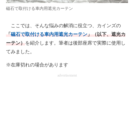
磁石で取付ける車内用遮光カーテン
AI活用のいまが分かる
企業ITのトレンドを詳説
ここでは、そんな悩みの解消に役立つ、カインズの
「
磁石で取付ける車内用遮光カーテン
」（以下、遮光カ
経営リーダーのコミュニティ
ーテン）
を紹介します。筆者は後部座席で実際に使用し
マーケ×ITの今がよく分かる
てみました。
ITエンジニア向け専門サイト
※在庫切れの場合があります
advertisement
企業向けIT製品の総合サイト
IT製品の技術・比較・事例
製造業のIT導入・活用を支援
モノづくり技術者専門サイト
エレクトロニクス専門サイト