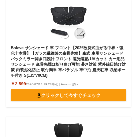
Boleve サンシェード 車 フロント【2025改良式曲がる中棒・強
化十本骨】【ガラス繊維製の傘骨先端】傘式 車用サンシェード
バックミラー開き口設計 フロント 遮光遮熱 UVカット カー用品
サンシェード 傘骨先端は折り曲げ可能 暑さ対策 紫外線日焼け対
策 内装劣化防止 取付簡単 車パラソル 車中泊 露天駐車 収納ポー
チ付き S(135*70CM)
￥2,599
2026/07/14 19:28時点｜Amazon調べ
クリックして今すぐチェック