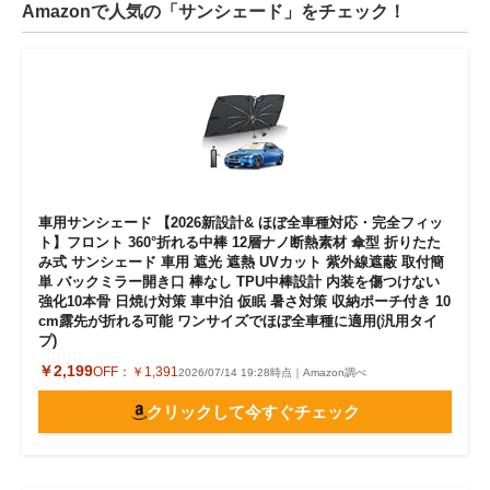
Amazonで人気の「サンシェード」をチェック！
車用サンシェード 【2026新設計& ほぼ全車種対応・完全フィッ
ト】フロント 360°折れる中棒 12層ナノ断熱素材 傘型 折りたた
み式 サンシェード 車用 遮光 遮熱 UVカット 紫外線遮蔽 取付簡
単 バックミラー開き口 棒なし TPU中棒設計 内装を傷つけない
強化10本骨 日焼け対策 車中泊 仮眠 暑さ対策 収納ポーチ付き 10
cm露先が折れる可能 ワンサイズでほぼ全車種に適用(汎用タイ
プ)
￥2,199
OFF：
￥1,391
2026/07/14 19:28時点｜Amazon調べ
クリックして今すぐチェック