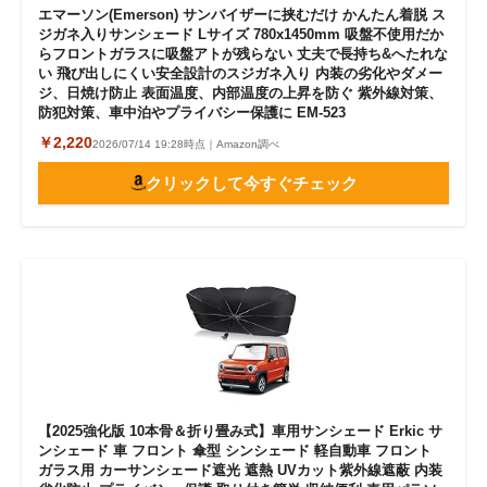
エマーソン(Emerson) サンバイザーに挟むだけ かんたん着脱 ス
ジガネ入りサンシェード Lサイズ 780x1450mm 吸盤不使用だか
らフロントガラスに吸盤アトが残らない 丈夫で長持ち&へたれな
い 飛び出しにくい安全設計のスジガネ入り 内装の劣化やダメー
ジ、日焼け防止 表面温度、内部温度の上昇を防ぐ 紫外線対策、
防犯対策、車中泊やプライバシー保護に EM-523
￥2,220
2026/07/14 19:28時点｜Amazon調べ
クリックして今すぐチェック
【2025強化版 10本骨＆折り畳み式】車用サンシェード Erkic サ
ンシェード 車 フロント 傘型 シンシェード 軽自動車 フロント
ガラス用 カーサンシェード遮光 遮熱 UVカット紫外線遮蔽 内装