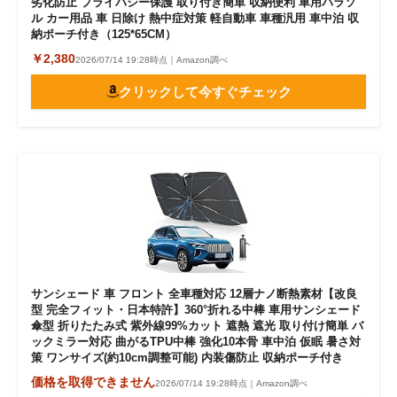
劣化防止 プライバシー保護 取り付き簡単 収納便利 車用パラソ
ル カー用品 車 日除け 熱中症対策 軽自動車 車種汎用 車中泊 収
納ポーチ付き（125*65CM）
￥2,380
2026/07/14 19:28時点｜Amazon調べ
クリックして今すぐチェック
サンシェード 車 フロント 全車種対応 12層ナノ断熱素材【改良
型 完全フィット・日本特許】360°折れる中棒 車用サンシェード
傘型 折りたたみ式 紫外線99%カット 遮熱 遮光 取り付け簡単 バ
ックミラー対応 曲がるTPU中棒 強化10本骨 車中泊 仮眠 暑さ対
策 ワンサイズ(約10cm調整可能) 内装傷防止 収納ポーチ付き
価格を取得できません
2026/07/14 19:28時点｜Amazon調べ