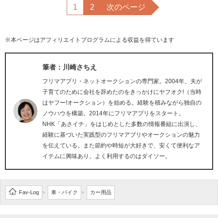
1
2
次のページ
※本ページはアフィリエイトプログラムによる収益を得ています
筆者：川崎さちえ
フリマアプリ・ネットオークションの専門家。2004年、夫が
子育てのために会社を辞めたのをきっかけにヤフオク!（当時
はヤフー!オークション）を始める。経験を積みながら独自の
ノウハウを構築。2014年にフリマアプリをスタート。
NHK「あさイチ」をはじめとした多数の情報番組に出演し、
経験に基づいた実践型のフリマアプリやオークションの魅力
を伝えている。また節約や時短が大好きで、安くて便利なア
イテムに興味あり。よく利用するのはダイソー。
Fav-Log
車・バイク
カー用品
>
>