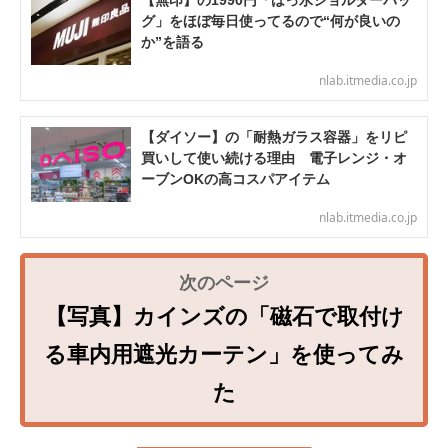
グ」をほぼ毎日使ってるので“何が良いの
か”を語る
nlab.itmedia.co.jp
【ダイソー】の「耐熱ガラス容器」をリピ
買いして使い続ける理由 電子レンジ・オ
ーブンOKの高コスパアイテム
nlab.itmedia.co.jp
【写真】カインズの「磁石で取付け
る車内用遮光カーテン」を使ってみ
た