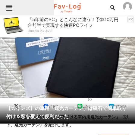
Fav-Logカテゴリー一覧
「5年前のPC」とこんなに違う！予算10万円
PR
台前半で実現する快適PCライフ
TOP
アウトドア用品
ITmedia PC USER
インテリア・収納
おもちゃ・ホビー
カメラ
キッチン家電
キッチン用品
ゲーム
コンテンツ・サービス
スイーツ・お菓子
スポーツ・レジャー
スマホ・携帯電話
パソコン・タブレット
ファッション
カー用品
2025/08/17 13:30（公開）
X
Share
LINE
hatena
ペット
【カインズ】の車用「遮光カーテン」は磁石で簡単取り
家電
付け＆窓を覆えて便利だった
ここではカインズの「磁石で取付ける車内用遮光カーテン」（以
工具・DIY
本・DVD・CD
下、遮光カーテン）を紹介します。
生活家電
生活用品