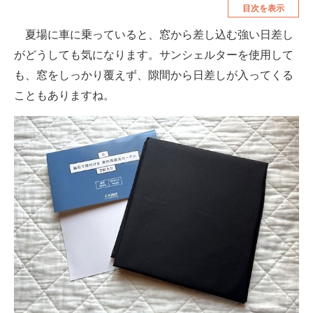
目次を表示
空調・季節家電
美容・コスメ
夏場に車に乗っていると、窓から差し込む強い日差し
腕時計
車・バイク
がどうしても気になります。サンシェルターを使用して
釣り具・釣り用品
食品・飲料・お酒
も、窓をしっかり覆えず、隙間から日差しが入ってくる
こともありますね。
食器・グラス・カトラリー
メディア
注目記事を集めた総合ページ
ITの今と未来を見通す
スマホと通信の最新トレンド
進化するPCとデバイスの未来
好きが集まる 比べて選べる
ビジネスと働き方のヒント