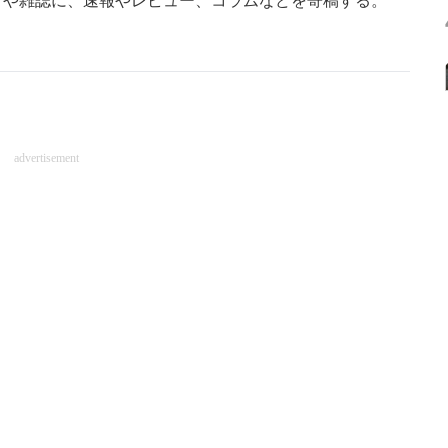
アや雑誌に、速報やレビュー、コラムなどを寄稿する。
advertisement