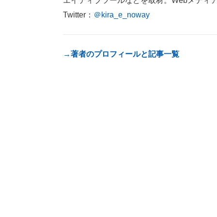
エイティブツールなどを取材。Webメディ
Twitter：
＠kira_e_noway
→著者のプロフィールと記事一覧