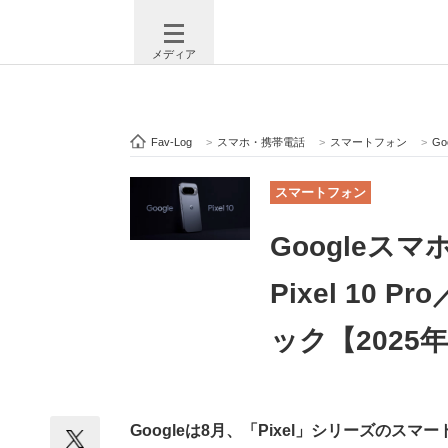
メディア
Fav-Log
>
スマホ・携帯電話
>
スマートフォン
>
Go
注目記事を集めた総合ページ
ITの今
スマートフォン
Googleス
ビジネスと働き方のヒント
AI活用
Pixel 10
ック【2025
ITエンジニア向け専門サイト
企業向けI
Googleは8月、「Pixel」シリーズの
モノづくり技術者専門サイト
エレクトロ