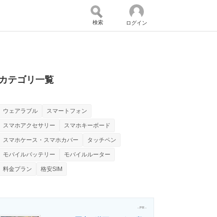
検索
ログイン
バイスの未来
好きが集まる 比べて選べる
カテゴリ一覧
ウェアラブル
スマートフォン
コミュニティ
マーケ×ITの今がよく分かる
スマホアクセサリー
スマホキーボード
スマホケース・スマホカバー
タッチペン
モバイルバッテリー
モバイルルーター
・活用を支援
料金プラン
格安SIM
- PR -
門メディア
建設×テクノロジーの最前線