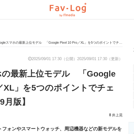
ogleスマホの最新上位モデル 「Google Pixel 10 Pro／XL」を5つのポイントでチェック【2025年9月版】
と未来を見通す
スマホと通信の最新トレンド
進化するPCとデ
2025/09/01 17:30（公開）
2025/09/01 17:30（更新）
マホの最新上位モデル 「Google
のいまが分かる
企業ITのトレンドを詳説
経営リーダーの
 Pro／XL」を5つのポイントでチェ
年9月版】
T製品の総合サイト
IT製品の技術・比較・事例
製造業のIT導入
井上晃
スマートフォンやスマートウォッチ、周辺機器などの新モデルを
ニクス専門サイト
電子設計の基本と応用
エネルギーの専