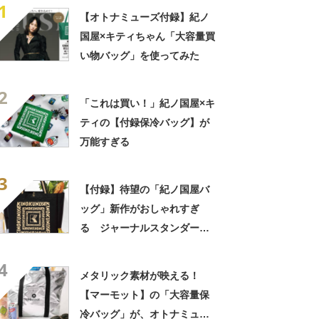
1
【オトナミューズ付録】紀ノ
国屋×キティちゃん「大容量買
い物バッグ」を使ってみた
2
「これは買い！」紀ノ国屋×キ
ティの【付録保冷バッグ】が
万能すぎる
3
【付録】待望の「紀ノ国屋バ
ッグ」新作がおしゃれすぎ
る ジャーナルスタンダード
とコラボ 増刊号もあわせて
4
チェック
メタリック素材が映える！
【マーモット】の「大容量保
冷バッグ」が、オトナミュー