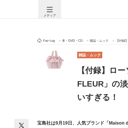
メディア
Fav-Log
>
本・DVD・CD
>
雑誌・ムック
>
【付録】
注目記事を集めた総合ページ
ITの今
雑誌・ムック
【付録】ローソ
ビジネスと働き方のヒント
AI活用
FLEUR」
いすぎる！
ITエンジニア向け専門サイト
企業向けI
宝島社は9月19日、人気ブランド「Maison d
モノづくり技術者専門サイト
エレクトロ