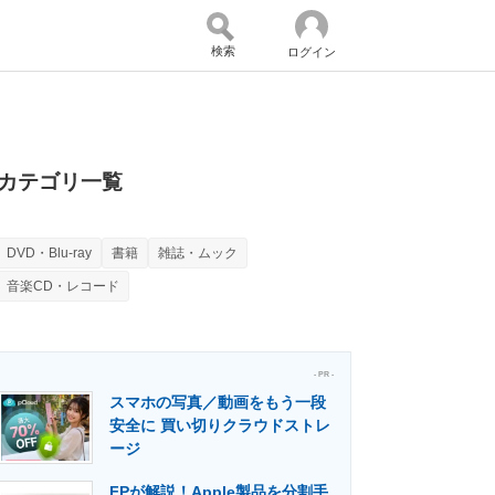
検索
ログイン
バイスの未来
好きが集まる 比べて選べる
カテゴリ一覧
DVD・Blu-ray
書籍
雑誌・ムック
コミュニティ
マーケ×ITの今がよく分かる
音楽CD・レコード
・活用を支援
- PR -
スマホの写真／動画をもう一段
安全に 買い切りクラウドストレ
ージ
門メディア
建設×テクノロジーの最前線
FPが解説！Apple製品を分割手