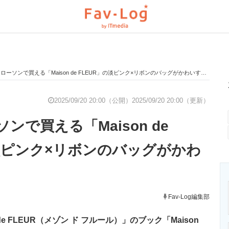
ローソンで買える「Maison de FLEUR」の淡ピンク×リボンのバッグがかわいすぎる！
と未来を見通す
スマホと通信の最新トレンド
進化するPCとデ
2025/09/20 20:00（公開）
2025/09/20 20:00（更新）
ンで買える「Maison de
のいまが分かる
企業ITのトレンドを詳説
経営リーダーの
の淡ピンク×リボンのバッグがかわ
T製品の総合サイト
IT製品の技術・比較・事例
製造業のIT導入
Fav-Log編集部
e FLEUR（メゾン ド フルール）」のブック「Maison
ニクス専門サイト
電子設計の基本と応用
エネルギーの専