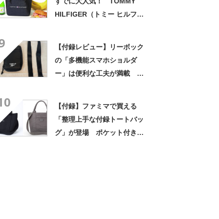
すでに大人気！ TOMMY
HILFIGER（トミー ヒルフィ
ガー）の保冷保温機能つきラ
9
ンチトート
【付録レビュー】リーボック
の「多機能スマホショルダ
ー」は便利な工夫が満載 男
性も使いやすい フェスのお
10
供に最適
【付録】ファミマで買える
「整理上手な付録トートバッ
グ」が登場 ポケット付きの
仕切りが優秀