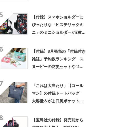
ズ10月号増刊の付録に
5
【付録】スマホショルダーに
ぴったりな「ヒステリックミ
ニ」のミニショルダーが2種登
場 中身を整理できる機能性
6
も優秀
【付録】8月発売の「付録付き
雑誌」予約数ランキング ス
ヌーピーの防災セットや“2層
式ショルダーバッグ”など 宝
7
島社が発表
「これは大当たり」【コール
マン】の付録トートバッグ
大容量＆がま口風ポケットが
超便利！
8
【宝島社の付録】発売前から