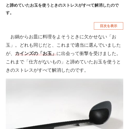
と諦めていたお玉を使うときのストレスがすべて解消したので
空調・季節家電
美容・コスメ
す。
腕時計
車・バイク
目次を表示
釣り具・釣り用品
食品・飲料・お酒
お鍋からお皿に料理をよそうときに欠かせない「お
食器・グラス・カトラリー
玉」。どれも同じだと、これまで適当に選んでいました
が、
カインズの「お玉」
に出会って衝撃を受けました。
メディア
これまで「仕方がないもの」と諦めていたお玉を使うと
注目記事を集めた総合ページ
きのストレスがすべて解消したのです。
ITの今と未来を見通す
スマホと通信の最新トレンド
進化するPCとデバイスの未来
好きが集まる 比べて選べる
ビジネスと働き方のヒント