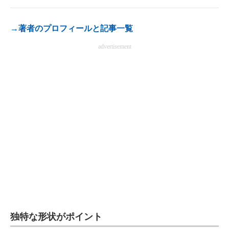
電子設計の基本と応用
→著者のプロフィールと記事一覧
エネルギーの専門メディア
advertisement
建設×テクノロジーの最前線
ちょっと気になるネットの話題
独特な形状がポイント