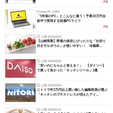
PR
ITmedia PC USER
「5年前のPC」とこんなに違う！予算10万円台
前半で実現する快適PCライフ
PR
公開 2025/03/23
【山崎実業】野菜の保存にぴったりな「仕切り
付きザルボウル」が使いやすい！ 冷蔵庫...
公開 2026/02/09
「安いのにちゃんと使える！」 【ダイソー】
で買って良かった「キッチンツール」3選
公開 2026/03/04
ニトリで年3万円以上買い物した編集部員が選ぶ
「キッチンのプチストレスが消えたアイ...
公開 2026/01/21