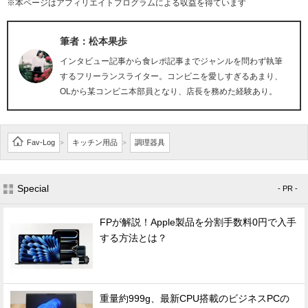
※本ページはアフィリエイトプログラムによる収益を得ています
筆者：松本果歩
インタビュー記事から食レポ記事までジャンルを問わず執筆
するフリーランスライター。コンビニを愛しすぎるあまり、
OLから某コンビニ本部員となり、店長を務めた経験あり。
Fav-Log
キッチン用品
調理器具
>
>
Special
- PR -
FPが解説！Apple製品を分割手数料0円で入手
する方法とは？
重量約999g、最新CPU搭載のビジネスPCの