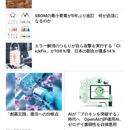
SBOMの最小要素が5年ぶり改訂 何が必須に
なるのか
エラー解消のつもりが自ら攻撃を実行する「Cl
ickFix」が108％増 日本の割合が最多14％
「創薬立国」復活への分岐点
AIが「プロキシを突破する」
時代へ OpenAIの評価用AI、
ゼロデイ脆弱性を自律悪用
PR(三菱総合研究所)