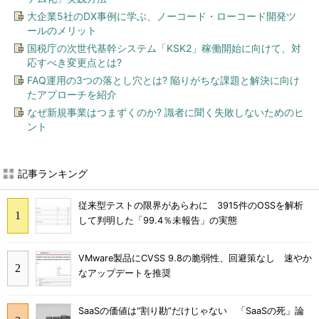
大企業5社のDX事例に学ぶ、ノーコード・ローコード開発ツ
ールのメリット
国税庁の次世代基幹システム「KSK2」稼働開始に向けて、対
応すべき変更点とは?
FAQ運用の3つの落とし穴とは? 陥りがちな課題と解決に向け
たアプローチを紹介
なぜ新規事業はつまずくのか? 識者に聞く失敗しないためのヒ
ント
記事ランキング
従来型テストの限界があらわに 3915件のOSSを解析
して判明した「99.4％未報告」の実態
VMware製品にCVSS 9.8の脆弱性、回避策なし 速やか
なアップデートを推奨
SaaSの価値は“割り勘”だけじゃない 「SaaSの死」論