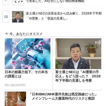
で実装した、AI任せにしない独自検索機能
富士通とNECの決算会見から読み解く、2026年下半期
「AI需要」と「収益の見通し」
今、あなたにオススメ
日本の創薬力低下、その本当
富士通とNECは「AI需要の手
の課題とは
応え」をどう語った？ 2026
年下半期の見通しを考察
PR(三菱総合研究所)
「日本IBMのNHK案件失敗は既定路線だった」
メインフレーム大撤退時代のリスクと教訓