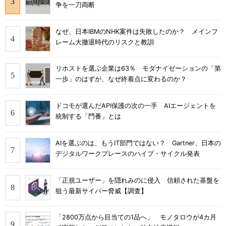
争を一刀両断
なぜ、日本IBMのNHK案件は失敗したのか？ メインフ
レーム大撤退時代のリスクと教訓
リホストを選ぶ企業は63％ モダナイゼーションの「第
一歩」のはずが、なぜ終着点に変わるのか？
ドコモが選んだAPI保護の次の一手 AIエージェントを
統制する「門番」とは
AIを選ぶのは、もうIT部門ではない？ Gartner、日本の
デジタルワークプレースのハイプ・サイクル発表
「正規ユーザー」を隠れみのに侵入 信頼された基盤を
狙う最新サイバー脅威【調査】
「2800万点から目当ての1品へ」 モノタロウが4カ月