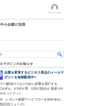
マイページ
中小企業IT活用
ルマガジンのお知らせ
企業を変革するビジネス視点のメールマ
ガジンを毎朝配信中!!
ラー解消のつもりが自ら攻撃を実行する
ClickFix」が108％増 日本の割合が 最多14％
セキュリティ］
BM、レガシー刷新ワークフローをIBM Bobに
加[注目ニュース]