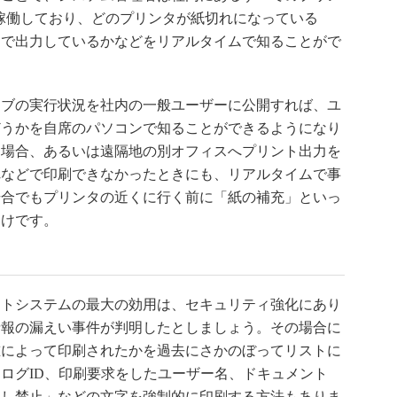
稼働しており、どのプリンタが紙切れになっている
タで出力しているかなどをリアルタイムで知ることがで
ブの実行状況を社内の一般ユーザーに公開すれば、ユ
どうかを自席のパソコンで知ることができるようになり
る場合、あるいは遠隔地の別オフィスへプリント出力を
れなどで印刷できなかったときにも、リアルタイムで事
場合でもプリンタの近くに行く前に「紙の補充」といっ
わけです。
トシステムの最大の効用は、セキュリティ強化にあり
情報の漏えい事件が判明したとしましょう。その場合に
誰によって印刷されたかを過去にさかのぼってリストに
ログID、印刷要求をしたユーザー名、ドキュメント
出し禁止」などの文字を強制的に印刷する方法もありま