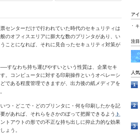
アイ
キ
票センターだけで行われていた時代のセキュリティは
一般のオフィスエリアに膨大な数のプリンタがあり、い
注目
いうことになれば、それに見合ったセキュリティ対策が
──すなわち持ち運びやすいという性質は、企業セキ
人気
ます。コンピュータに対する印刷操作というオペレーシ
などである程度管理できますが、出力後の紙メディアを
す。
いつ・どこで・どのプリンタに・何を印刷したかを記
必要があれば、それらをさかのぼって把握できるよう
ト
リントアウトの形での不正な持ち出しに抑止力的な効果
でしょう。