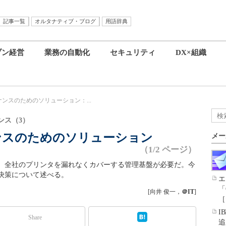
記事一覧
オルタナティブ・ブログ
用語辞典
ブン経営
業務の自動化
セキュリティ
DX×組織
ンスのためのソリューション：...
ンス（3）
ンスのためのソリューション
メー
（1/2 ページ）
、全社のプリンタを漏れなくカバーする管理基盤が必要だ。今
決策について述べる。
エ
「
[向井 俊一，
＠IT
]
［
I
Share
追