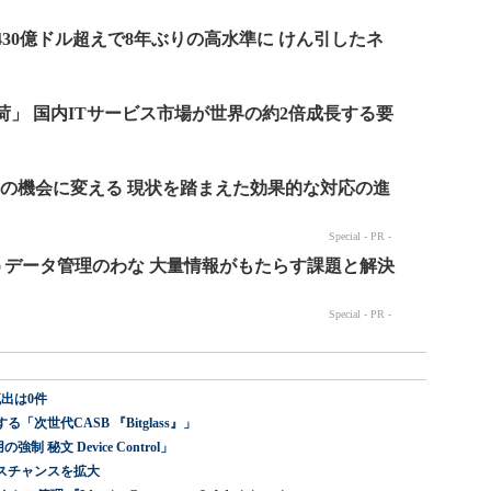
出は0件
世代CASB 『Bitglass』」
 秘文 Device Control」
スチャンスを拡大