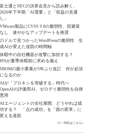
富士通とNECの決算会見から読み解く、
2026年下半期「AI需要」と「収益の見通
し」
VMware製品にCVSS 9.8の脆弱性、回避策
なし 速やかなアップデートを推奨
25ドルで見つかったWordPressの脆弱性 生
成AIが変えた攻防の時間軸
休暇中の自社機器が攻撃に加担する？
IPAが夏季休暇前に求める備え
SBOMの最小要素が5年ぶり改訂 何が必須
になるのか
AIが「プロキシを突破する」時代へ
OpenAIの評価用AI、ゼロデイ脆弱性を自律
悪用
AIエージェントの全社展開、どうやれば成
功する？ 「点の成功」を「面の変革」に
変える道筋
11～30位はこちら
»