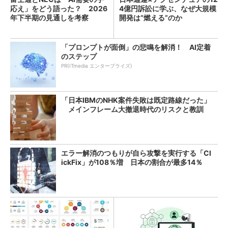
応え」をどう語った？ 2026
4億円訴訟に学ぶ、なぜ大規模
年下半期の見通しを考察
開発は“燃える”のか
「プロンプトが面倒」の悲鳴を解消！ AI定着
のステップ
PR(ITmedia エンタープライズ)
「日本IBMのNHK案件失敗は既定路線だった」
メインフレーム大撤退時代のリスクと教訓
エラー解消のつもりが自ら攻撃を実行する「Cl
ickFix」が108％増 日本の割合が最多14％