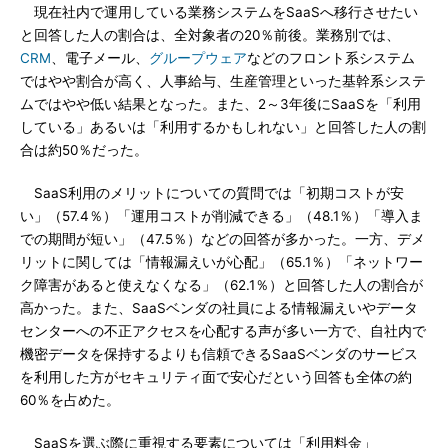
現在社内で運用している業務システムをSaaSへ移行させたい
と回答した人の割合は、全対象者の20％前後。業務別では、
CRM
、電子メール、
グループウェア
などのフロント系システム
ではやや割合が高く、人事給与、生産管理といった基幹系システ
ムではやや低い結果となった。また、2～3年後にSaaSを「利用
している」あるいは「利用するかもしれない」と回答した人の割
合は約50％だった。
SaaS利用のメリットについての質問では「初期コストが安
い」（57.4％）「運用コストが削減できる」（48.1％）「導入ま
での期間が短い」（47.5％）などの回答が多かった。一方、デメ
リットに関しては「情報漏えいが心配」（65.1％）「ネットワー
ク障害があると使えなくなる」（62.1％）と回答した人の割合が
高かった。また、SaaSベンダの社員による情報漏えいやデータ
センターへの不正アクセスを心配する声が多い一方で、自社内で
機密データを保持するよりも信頼できるSaaSベンダのサービス
を利用した方がセキュリティ面で安心だという回答も全体の約
60％を占めた。
SaaSを選ぶ際に重視する要素については「利用料金」