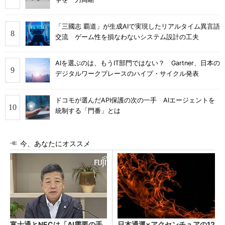
「三國志 覇道」が生成AIで実現したリアルタイム異言語
交流 ゲーム性を損なわないシステム設計の工夫
AIを選ぶのは、もうIT部門ではない？ Gartner、日本の
デジタルワークプレースのハイプ・サイクル発表
ドコモが選んだAPI保護の次の一手 AIエージェントを
統制する「門番」とは
今、あなたにオススメ
富士通とNECは「AI需要の手
日本通運×アクセンチュアの12