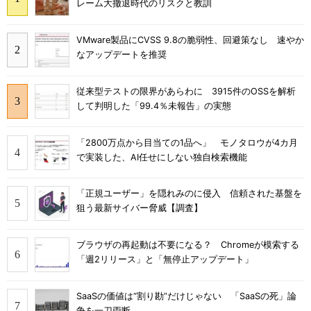
レーム大撤退時代のリスクと教訓
VMware製品にCVSS 9.8の脆弱性、回避策なし 速やか
なアップデートを推奨
従来型テストの限界があらわに 3915件のOSSを解析
して判明した「99.4％未報告」の実態
「2800万点から目当ての1品へ」 モノタロウが4カ月
で実装した、AI任せにしない独自検索機能
「正規ユーザー」を隠れみのに侵入 信頼された基盤を
狙う最新サイバー脅威【調査】
ブラウザの再起動は不要になる？ Chromeが模索する
「週2リリース」と「無停止アップデート」
SaaSの価値は“割り勘”だけじゃない 「SaaSの死」論
争を一刀両断