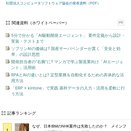
社団法人コンピュータソフトウェア協会の発表資料（PDF）
関連資料（ホワイトペーパー）
PR
5分で分かる「AI駆動開発エージェント」 要件定義から設計・
実装・テストまで
ソブリンAIの価値は? 国産サーバベンダーが貫く「安全と効
率」の設計思想
開発担当者の“右腕”に? マンガで学ぶ製造業向け「AIエージェ
ント」活用術
RPAとAIの違いとは? 定型業務を自動化するための具体的な活
用方法
「ERP × kintone」で実践 基幹データの入力・活用を柔軟に行
う方法
記事ランキング
なぜ、日本IBMのNHK案件は失敗したのか？ メインフ