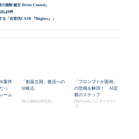
 秘文 Device Control」
出は0件
世代CASB 『Bitglass』」
HK案件
「創薬立国」復活への
「プロンプトが面倒」
だっ
分岐点
の悲鳴を解消！ AI定
レーム
着のステップ
ク...
PR(三菱総合研究所)
PR(ITmedia エンタープライ
ズ)