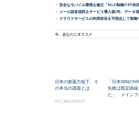
安全なモバイル環境を確立「Wi-Fi制御/VPN利用の強制
メール誤送信防止サービス導入後2年、データ流
クラウドサービスの利用状況を可視化して制御する「次
今、あなたにオススメ
日本の創薬力低下、そ
「日本IBMのN
の本当の課題とは
失敗は既定路線
た」 メインフ
大撤退時代のリス
PR(三菱総合研究所)