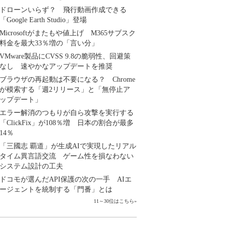
ドローンいらず？ 飛行動画作成できる
「Google Earth Studio」登場
Microsoftがまたもや値上げ M365サブスク
料金を最大33％増の「言い分」
VMware製品にCVSS 9.8の脆弱性、回避策
なし 速やかなアップデートを推奨
ブラウザの再起動は不要になる？ Chrome
が模索する「週2リリース」と「無停止ア
ップデート」
エラー解消のつもりが自ら攻撃を実行する
「ClickFix」が108％増 日本の割合が最多
14％
「三國志 覇道」が生成AIで実現したリアル
タイム異言語交流 ゲーム性を損なわない
システム設計の工夫
ドコモが選んだAPI保護の次の一手 AIエ
ージェントを統制する「門番」とは
11～30位はこちら
»