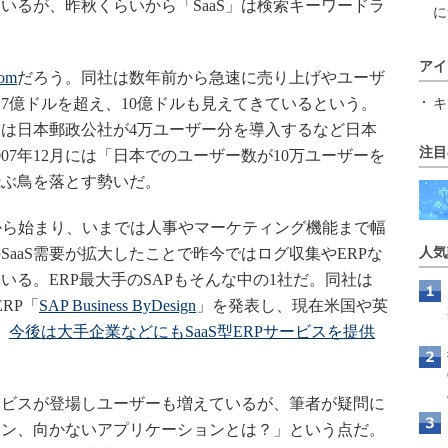
いるが、昨秋くらいから「SaaS」は検索キーワードラ
に
アイ
com
だろう。同社は数年前から急速に売り上げやユーザ
は7億ドルを超え、10億ドルも見えてきているという。
キ
年には日本郵政公社が4万ユーザー分を導入するなど日本
注目
07年12月には「日本でのユーザー数が10万ユーザーを
飛ぶ鳥を落とす勢いだ。
RMの提供から始まり、いまでは人事やマーケティング機能まで幅
aaS需要が拡大したことで昨今ではログ収集やERPな
人気
ている。ERP最大手のSAPもそんな中の1社だ。同社は
ERP「
SAP Business ByDesign
」を発表し、現在米国や英
。
今後は大手企業などにもSaaS型ERPサービスを提供
ービスが登場しユーザーも増えているが、筆者が疑問に
ション、向かないアプリケーションとは？」という点だ。