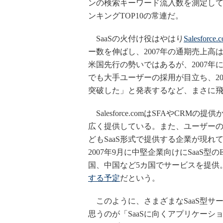
ンの検索キーワード流入数を測定して
ンキングTOP10の常連だ。
SaaSの火付け役はやはり
Salesforce.
ー数を伸ばし、2007年の通期売上高
米国先行の勢いではあるが、2007
でも大手ユーザーの採用が目立ち、20
突破した」と発表するなど、まさに
Salesforce.comはSFAやC
広く提供している。また、ユーザーのS
どもSaaS形式で提供する企業が現れ
2007年9月に中堅企業向けにSaaS型の
国、中国など5カ国でサービスを提供
する予定
だという。
このように、さまざまなSaaS型サ
思うのが「SaaSに向くアプリケー