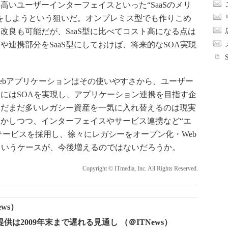
いユーザーインターフェイスといった“SaaSのメリ
をしようという狙いだ。オンプレミス型でも作りこめ
改良も可能だが、SaaS型に比べてコスト高になる点は
連携部分をSaaS型にしておけば、将来的なSOA実現
Webアプリケーションはその使いやすさから、ユーザー
にはSOAを実現し、アプリケーション連携を目指す企
まだまだ多いレガシー資産を一気に入れ替えるのは現実
かしつつ、インターフェイスやサービス連携など“エ
サービスを採用し、徐々にレガシーをオープン化・Web
というケースが、今後増えるのではないだろうか。
Copyright © ITmedia, Inc. All Rights Reserved.
ws）
供は2009年末まで遅れる見通し （＠ITNews）