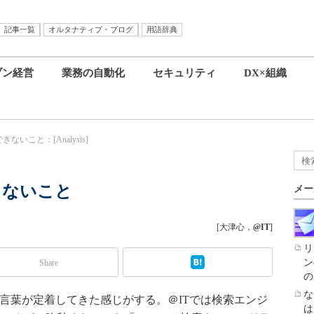
記事一覧
オルタナティブ・ブログ
用語辞典
ブン経営
業務の自動化
セキュリティ
DX×組織
ないこと：[Analysis]
きないこと
メー
[大津心，
@IT
]
リ
ン
Share
の
な
う言葉が定着してきた感じがする。＠ITでは検索エンジ
は