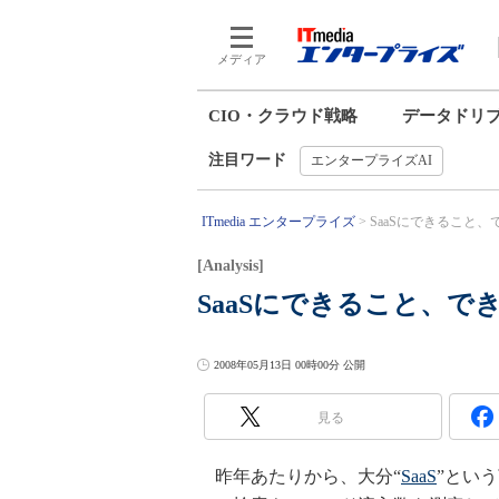
メディア
CIO・クラウド戦略
データドリ
注目ワード
エンタープライズAI
ITmedia エンタープライズ
SaaSにできること、でき
[Analysis]
SaaSにできること、で
2008年05月13日 00時00分 公開
見る
昨年あたりから、大分“
SaaS
”とい