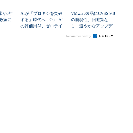
素が5年
AIが「プロキシを突破
VMware製品にCVSS 9.8
必須に
する」時代へ OpenAI
の脆弱性、回避策な
の評価用AI、ゼロデイ
し 速やかなアップデ
脆弱性を自...
ートを推...
Recommended by