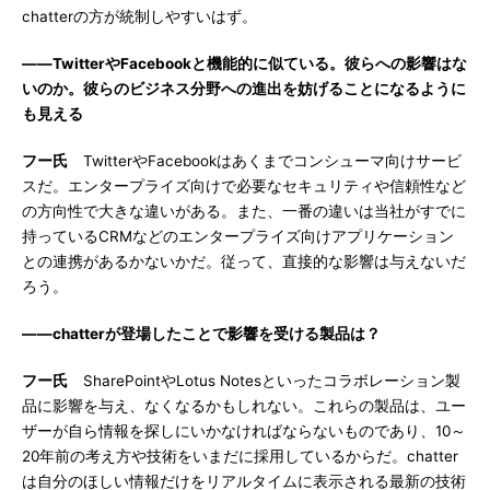
chatterの方が統制しやすいはず。
――TwitterやFacebookと機能的に似ている。彼らへの影響はな
いのか。彼らのビジネス分野への進出を妨げることになるように
も見える
フー氏
TwitterやFacebookはあくまでコンシューマ向けサービ
スだ。エンタープライズ向けで必要なセキュリティや信頼性など
の方向性で大きな違いがある。また、一番の違いは当社がすでに
持っているCRMなどのエンタープライズ向けアプリケーション
との連携があるかないかだ。従って、直接的な影響は与えないだ
ろう。
――chatterが登場したことで影響を受ける製品は？
フー氏
SharePointやLotus Notesといったコラボレーション製
品に影響を与え、なくなるかもしれない。これらの製品は、ユー
ザーが自ら情報を探しにいかなければならないものであり、10～
20年前の考え方や技術をいまだに採用しているからだ。chatter
は自分のほしい情報だけをリアルタイムに表示される最新の技術