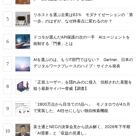
リホストを選ぶ企業は63％ モダナイゼーションの「第
一歩」のはずが、なぜ終着点に変わるのか？
ドコモが選んだAPI保護の次の一手 AIエージェントを
統制する「門番」とは
AIを選ぶのは、もうIT部門ではない？ Gartner、日本の
デジタルワークプレースのハイプ・サイクル発表
「正規ユーザー」を隠れみのに侵入 信頼された基盤を
狙う最新サイバー脅威【調査】
「2800万点から目当ての1品へ」 モノタロウが4カ月
で実装した、AI任せにしない独自検索機能
富士通とNECの決算会見から読み解く、2026年下半期
「AI需要」と「収益の見通し」