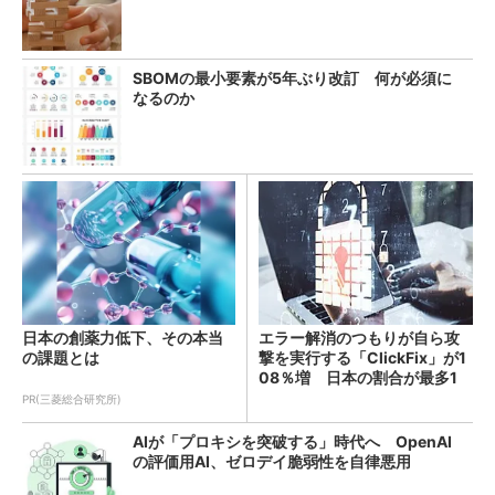
SBOMの最小要素が5年ぶり改訂 何が必須に
なるのか
日本の創薬力低下、その本当
エラー解消のつもりが自ら攻
の課題とは
撃を実行する「ClickFix」が1
08％増 日本の割合が最多1
4％
PR(三菱総合研究所)
AIが「プロキシを突破する」時代へ OpenAI
の評価用AI、ゼロデイ脆弱性を自律悪用