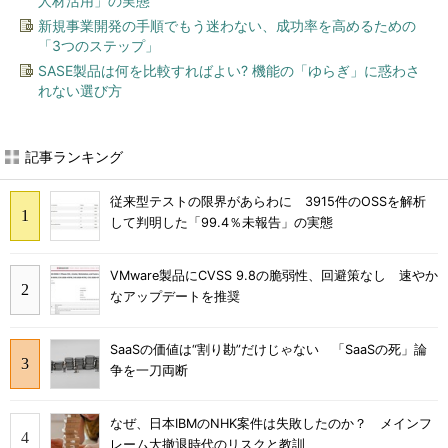
人材活用」の実態
新規事業開発の手順でもう迷わない、成功率を高めるための
「3つのステップ」
SASE製品は何を比較すればよい? 機能の「ゆらぎ」に惑わさ
れない選び方
記事ランキング
従来型テストの限界があらわに 3915件のOSSを解析
して判明した「99.4％未報告」の実態
VMware製品にCVSS 9.8の脆弱性、回避策なし 速やか
なアップデートを推奨
SaaSの価値は“割り勘”だけじゃない 「SaaSの死」論
争を一刀両断
なぜ、日本IBMのNHK案件は失敗したのか？ メインフ
レーム大撤退時代のリスクと教訓