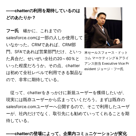
――chatterの利用を期待しているのは
どのあたりか？
フー氏
確かに、これまでの
salesforce.comは一部の人しか使用して
いなかった。CRMであれば、CRM部
門。SFAであれば営業部門だけ、といっ
米セールスフォース・ドット
コム マーケティング＆アライ
た具合だ。せいぜい全社の20～60％と
アンス担当 Executive Vice Pr
いった程度だろうか。その点、chatter
esident ジョージ・フー氏
は初めて全社レベルで利用できる製品な
ので、非常に期待している。
従って、chatterをきっかけに新規ユーザーを獲得したいが、
現実には既存ユーザーから広まっていくだろう。まずは既存の
salesforce.comユーザーへ公開するので、そこで利用したユーザ
ーが、社内だけでなく、取引先にも勧めていってくれることを期
待している。
――chatterの登場によって、企業内コミュニケーションが変化