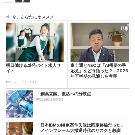
今、あなたにオススメ
明日働ける単発バイト求人サ
富士通とNECは「AI需要の手
イト
応え」をどう語った？ 2026
年下半期の見通しを考察
PR(ショットワークス)
「創薬立国」復活への分岐点
PR(三菱総合研究所)
「日本IBMのNHK案件失敗は既定路線だった」
メインフレーム大撤退時代のリスクと教訓