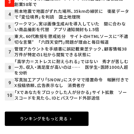
3
創業58年で
熊本地震で地面がずれた場所、35kmの線状に 衛星データ
4
で「変位境界」を判読 国土地理院
ワークマン、実は画像生成AIを導入していた 間に合わな
5
い商品撮影を代替 アプリ通知開封も1.5倍
東大、60代教授を懲戒処分 サイトのHTMLソースに“不適
6
切な言葉” 「六四天安門」問題が理由と毎日報道
管理アカウントを手順書に誤記載――東芝テック、顧客情報38
7
万件が特定の1社から閲覧できる状態に
「高学力＝ストレスに耐えられる」ではない 秀才が苦しむ
一方、収入・満足度が高いのは…… 医学生・医師1000人超
8
を分析
写真加工アプリ「SNOW」にステマで措置命令 報酬付きで
9
X投稿依頼、広告表示なし 消費者庁
「Xであなたをブロックした人が分かる」サイト拡散 ソー
10
スコードを見たら、IDとパスワード外部送信
ランキングをもっと見る