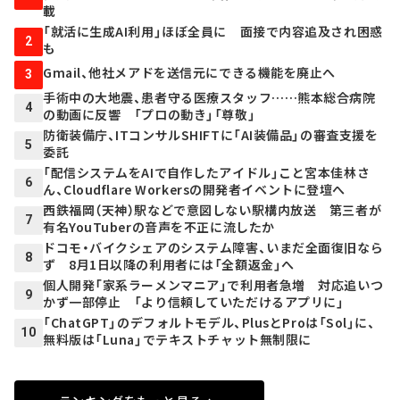
載
「就活に生成AI利用」ほぼ全員に 面接で内容追及され困惑
2
も
Gmail、他社メアドを送信元にできる機能を廃止へ
3
手術中の大地震、患者守る医療スタッフ……熊本総合病院
4
の動画に反響 「プロの動き」「尊敬」
防衛装備庁、ITコンサルSHIFTに「AI装備品」の審査支援を
5
委託
「配信システムをAIで自作したアイドル」こと宮本佳林さ
6
ん、Cloudflare Workersの開発者イベントに登壇へ
西鉄福岡（天神）駅などで意図しない駅構内放送 第三者が
7
有名YouTuberの音声を不正に流したか
ドコモ・バイクシェアのシステム障害、いまだ全面復旧なら
8
ず 8月1日以降の利用者には「全額返金」へ
個人開発「家系ラーメンマニア」で利用者急増 対応追いつ
9
かず一部停止 「より信頼していただけるアプリに」
「ChatGPT」のデフォルトモデル、PlusとProは「Sol」に、
10
無料版は「Luna」でテキストチャット無制限に