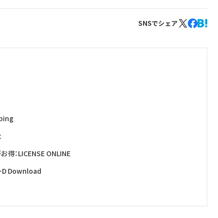
SNSでシェア
ing
t
ICENSE ONLINE
Download