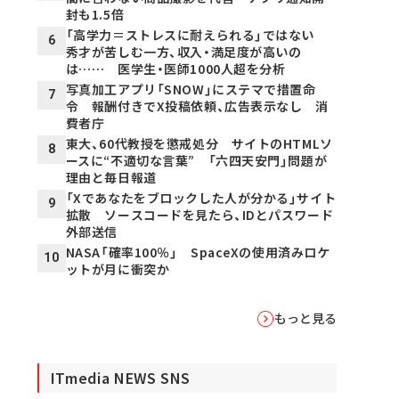
封も1.5倍
「高学力＝ストレスに耐えられる」ではない
6
秀才が苦しむ一方、収入・満足度が高いの
は…… 医学生・医師1000人超を分析
写真加工アプリ「SNOW」にステマで措置命
7
令 報酬付きでX投稿依頼、広告表示なし 消
費者庁
東大、60代教授を懲戒処分 サイトのHTMLソ
8
ースに“不適切な言葉” 「六四天安門」問題が
理由と毎日報道
「Xであなたをブロックした人が分かる」サイト
9
拡散 ソースコードを見たら、IDとパスワード
外部送信
NASA「確率100％」 SpaceXの使用済みロケ
10
ットが月に衝突か
もっと見る
ITmedia NEWS SNS