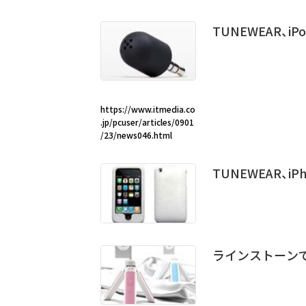
TUNEWEAR、
https://www.itmedia.co
.jp/pcuser/articles/0901
/23/news046.html
TUNEWEAR、i
ラインストーンで彩