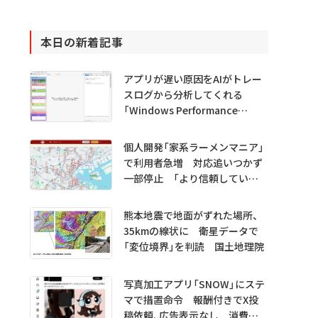
本日の新着記事
アプリが遅い原因をAIがトレー
スログから分析してくれる
「Windows Performance
Analyzer MCP」 Microsoftが
プレビュー公開
個人開発「家系ラーメンマニア」
で利用者急増 対応追いつかず
一部停止 「より信頼していた
だけるアプリに」
熊本地震で地面がずれた場所、
35kmの線状に 衛星データで
「変位境界」を判読 国土地理院
写真加工アプリ「SNOW」にステ
マで措置命令 報酬付きでX投
稿依頼、広告表示なし 消費者