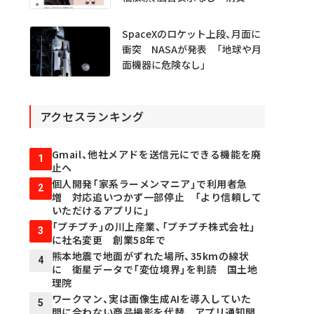
庁
SpaceXのロケット上段、月面に
衝突 NASAが発表 「地球や月
面機器に危険なし」
アクセスランキング
Gmail、他社メアドを送信元にできる機能を廃
1
止へ
個人開発「家系ラーメンマニア」で利用者急
2
増 対応追いつかず一部停止 「より信頼して
いただけるアプリに」
「プチプチ」の川上産業、「プチプチ株式会社」
3
に社名変更 創業58年で
熊本地震で地面がずれた場所、35kmの線状
4
に 衛星データで「変位境界」を判読 国土地
理院
ワークマン、実は画像生成AIを導入していた
5
間に合わない商品撮影を代替 アプリ通知開