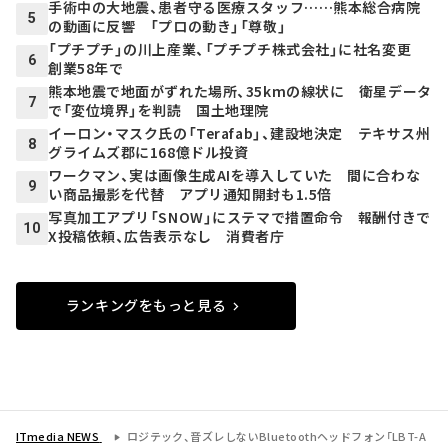
手術中の大地震、患者守る医療スタッフ……熊本総合病院
5
の動画に反響 「プロの動き」「尊敬」
「プチプチ」の川上産業、「プチプチ株式会社」に社名変更
6
創業58年で
熊本地震で地面がずれた場所、35kmの線状に 衛星データ
7
で「変位境界」を判読 国土地理院
イーロン・マスク氏の「Terafab」、建設地決定 テキサス州
8
グライムズ郡に168億ドル投資
ワークマン、実は画像生成AIを導入していた 間に合わな
9
い商品撮影を代替 アプリ通知開封も1.5倍
写真加工アプリ「SNOW」にステマで措置命令 報酬付きで
10
X投稿依頼、広告表示なし 消費者庁
ランキングをもっと見る
ITmedia NEWS
ロジテック、音ズレしないBluetoothヘッドフォン「LBT-A