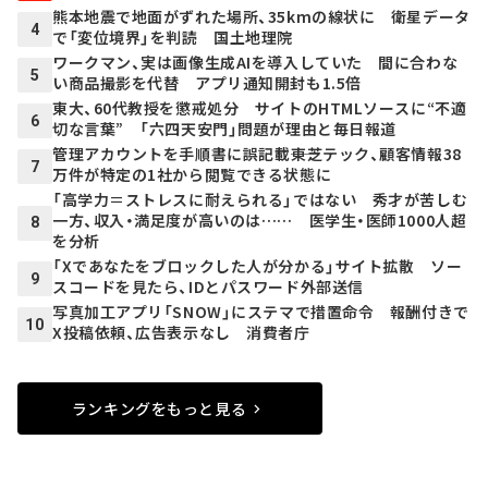
熊本地震で地面がずれた場所、35kmの線状に 衛星データ
4
で「変位境界」を判読 国土地理院
ワークマン、実は画像生成AIを導入していた 間に合わな
5
い商品撮影を代替 アプリ通知開封も1.5倍
東大、60代教授を懲戒処分 サイトのHTMLソースに“不適
6
切な言葉” 「六四天安門」問題が理由と毎日報道
管理アカウントを手順書に誤記載――東芝テック、顧客情報38
7
万件が特定の1社から閲覧できる状態に
「高学力＝ストレスに耐えられる」ではない 秀才が苦しむ
一方、収入・満足度が高いのは…… 医学生・医師1000人超
8
を分析
「Xであなたをブロックした人が分かる」サイト拡散 ソー
9
スコードを見たら、IDとパスワード外部送信
写真加工アプリ「SNOW」にステマで措置命令 報酬付きで
10
X投稿依頼、広告表示なし 消費者庁
ランキングをもっと見る