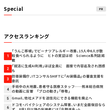
Special
PR
アクセスランキング
「うんこ移植」でピーナツアレルギー改善、15人中6人が数
粒食べられるように ヒトの実証は初 Science系列誌掲
1
載
「就活に生成AI利用」ほぼ全員に 面接で内容追及され困惑
2
も
防衛装備庁、ITコンサルSHIFTに「AI装備品」の審査支援を
3
委託
手術中の大地震、患者守る医療スタッフ……熊本総合病院
4
の動画に反響 「プロの動き」「尊敬」
Gmail、他社メアドを送信元にできる機能を廃止へ
5
ドコモ・バイクシェアのシステム障害、いまだ全面復旧なら
6
ず 8月1日以降の利用者には「全額返金」へ