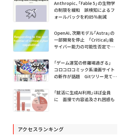
Anthropic、「Fable 5」の生物学
の制限を緩和 誤検知によるフ
ォールバックを約85％削減
OpenAI、次期モデル「Astra」の
一部開発を停止 「Critical」級
サイバー能力の可能性否定でき
ず
「ゲーム運営の修羅場過ぎる」
コロコロコミック系漫画サイト
の新作が話題 Gitツリー見てガ
チャ不具合の犯人探し
「就活に生成AI利用」ほぼ全員
に 面接で内容追及され困惑も
アクセスランキング