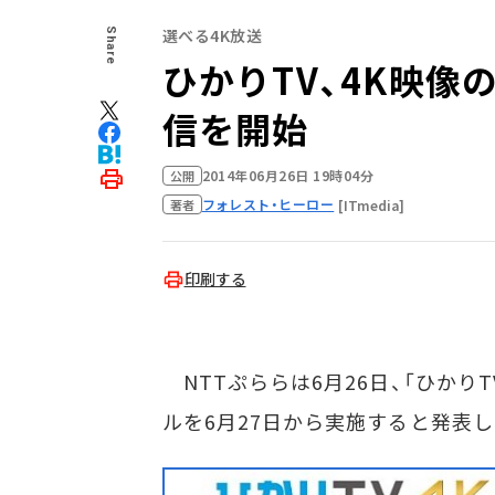
選べる4K放送
Share
ひかりTV、4K映像
信を開始
2014年06月26日 19時04分
公開
フォレスト・ヒーロー
[ITmedia]
著者
印刷する
NTTぷららは6月26日、「ひかり
ルを6月27日から実施すると発表