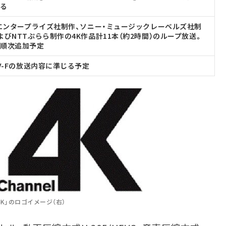
じる
 エンタープライズ社制作、ソニー・ミュージックレーベルズ社制
よびNTTぷらら制作の4K作品計11本（約2時間）のループ放送。
は順次追加予定
TV-Fの放送内容に準じる予定
 4K」のロゴイメージ（右）