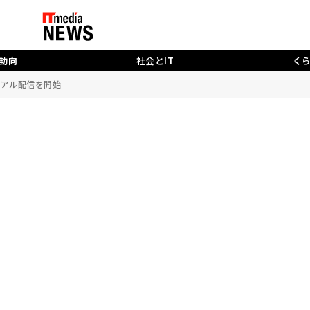
動向
社会とIT
く
イアル配信を開始