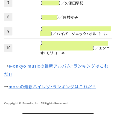
（
夢がたり
）／久保田早紀
7
（
liberte
）／岡村孝子
8
（
ハイパーソニック・オルゴール「トロイメ
9
ライ」
）／ハイパーソニック・オルゴール
（
「ニュー・シネマ・パラダイス」オリジナ
ル・サウンドトラック【完全盤】
）／エンニ
10
オ・モリコーネ
→
e-onkyo musicの最新アルバム・ランキングはこれ
だ!!
→
moraの最新ハイレゾ・ランキングはこれだ!!
Copyright © ITmedia, Inc. All Rights Reserved.