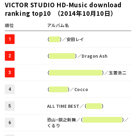
VICTOR STUDIO HD-Music download
ranking top10 （2014年10月10日）
順位
アルバム名
（
Will
）／安田レイ
1
（
THE FACES
）／Dragon Ash
2
（
田園 KOJI TAMAKI BEST
）／玉置浩二
3
（
プランC
）／Cocco
4
ALL TIME BEST／（
尾崎豊
）
5
恐山・銅之剣舞／（
THE PIER【K2HD】
）／
6
くるり