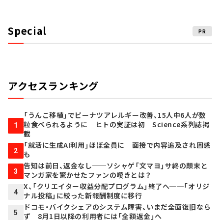
Special
PR
アクセスランキング
「うんこ移植」でピーナツアレルギー改善、15人中6人が数
粒食べられるように ヒトの実証は初 Science系列誌掲
1
載
「就活に生成AI利用」ほぼ全員に 面接で内容追及され困惑
2
も
告知は前日、返金なし──ソシャゲ「文マヨ」サ終の顛末と
3
マンガ家を驚かせたファンの嘆きとは？
X、「クリエイター収益分配プログラム」終了へ──「オリジ
4
ナル投稿」に絞った新報酬制度に移行
ドコモ・バイクシェアのシステム障害、いまだ全面復旧なら
5
ず 8月1日以降の利用者には「全額返金」へ