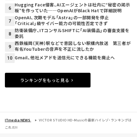
Hugging Face侵害、AIエージェントは社内に“秘密の掲示
6
板”を作っていた──OpenAIがBlack Hatで詳細説明
OpenAI、次期モデル「Astra」の一部開発を停止
7
「Critical」級サイバー能力の可能性否定できず
防衛装備庁、ITコンサルSHIFTに「AI装備品」の審査支援を
8
委託
西鉄福岡（天神）駅などで意図しない駅構内放送 第三者が
9
有名YouTuberの音声を不正に流したか
Gmail、他社メアドを送信元にできる機能を廃止へ
10
ランキングをもっと見る
ITmedia NEWS
VICTOR STUDIO HD-Musicの最新ハイレゾ・ランキングは
これだ!!