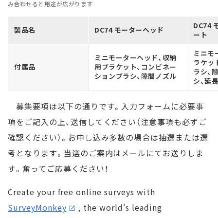
み合わせると用途が広がります
DC74
製品名
DC74 モーターヘッド
ート
ミニモ
ミニモーターヘッド、収納
ラケッ
付属品
用ブラケット、コンビネー
ラシ、
ションブラシ、隙間ノズル
シ、延
募集要項は以下の通りです。入力フォームに必要事
項をご記入の上、送信してください（注意事項も必ずご
確認ください）。お申し込み多数の場合は抽選または選
考となります。当選のご案内はメールにてお送りしま
す。奮ってご応募ください！
Create your free online surveys with
SurveyMonkey
, the world's leading