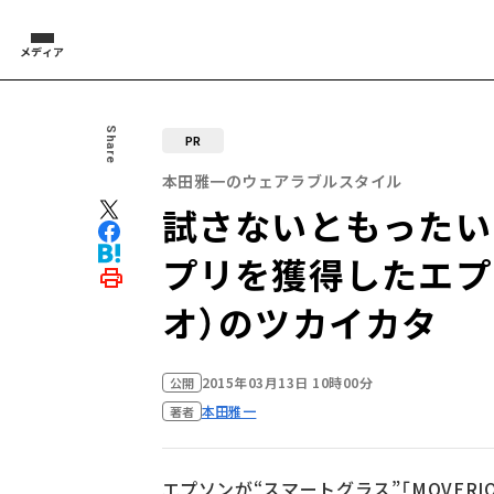
メディア
Share
PR
本田雅一のウェアラブルスタイル
試さないともったいない
プリを獲得したエプソ
オ）のツカイカタ
2015年03月13日 10時00分
公開
本田雅一
著者
エプソンが“スマートグラス”「MOVERIO」（