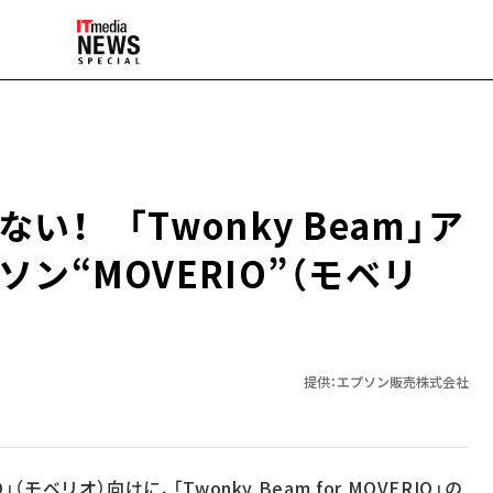
！ 「Twonky Beam」ア
ン“MOVERIO”（モベリ
提供：エプソン販売株式会社
モベリオ）向けに、「Twonky Beam for MOVERIO」の