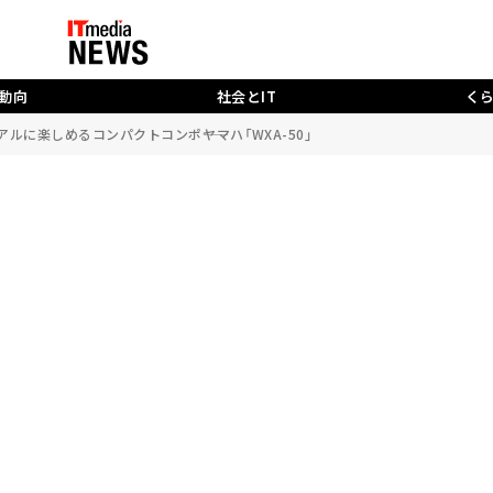
動向
社会とIT
く
に楽しめるコンパクトコンポ――ヤマハ「WXA-50」