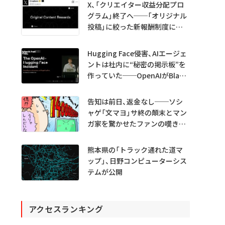
X、「クリエイター収益分配プロ
グラム」終了へ──「オリジナル
投稿」に絞った新報酬制度に移
行
Hugging Face侵害、AIエージェ
ントは社内に“秘密の掲示板”を
作っていた──OpenAIがBlack
Hatで詳細説明
告知は前日、返金なし──ソシ
ャゲ「文マヨ」サ終の顛末とマン
ガ家を驚かせたファンの嘆きと
は？
熊本県の「トラック通れた道マ
ップ」、日野コンピューターシス
テムが公開
アクセスランキング