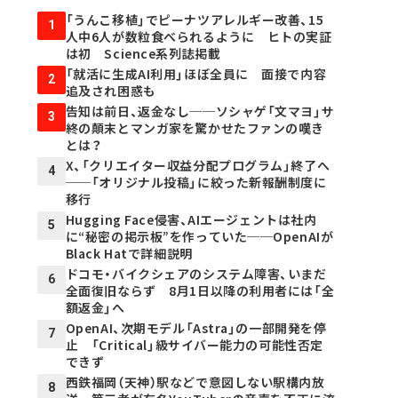
「うんこ移植」でピーナツアレルギー改善、15
1
人中6人が数粒食べられるように ヒトの実証
は初 Science系列誌掲載
「就活に生成AI利用」ほぼ全員に 面接で内容
2
追及され困惑も
告知は前日、返金なし──ソシャゲ「文マヨ」サ
3
終の顛末とマンガ家を驚かせたファンの嘆き
とは？
X、「クリエイター収益分配プログラム」終了へ
4
──「オリジナル投稿」に絞った新報酬制度に
移行
Hugging Face侵害、AIエージェントは社内
5
に“秘密の掲示板”を作っていた──OpenAIが
Black Hatで詳細説明
ドコモ・バイクシェアのシステム障害、いまだ
6
全面復旧ならず 8月1日以降の利用者には「全
額返金」へ
OpenAI、次期モデル「Astra」の一部開発を停
7
止 「Critical」級サイバー能力の可能性否定
できず
西鉄福岡（天神）駅などで意図しない駅構内放
8