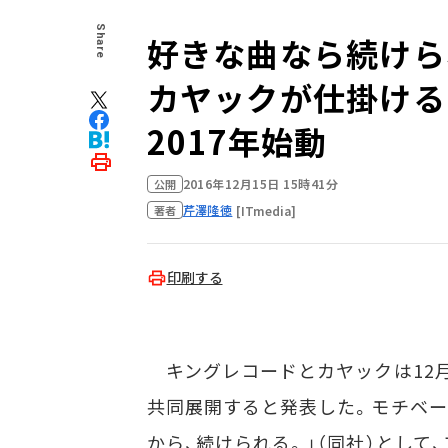
Share
好きな曲なら続けら
カヤックが仕掛ける
2017年始動
2016年12月15日 15時41分
公開
芹澤隆徳
[ITmedia]
著者
印刷する
キングレコードとカヤックは12月
共同展開すると発表した。モチベー
から、続けられる。」（同社）とし