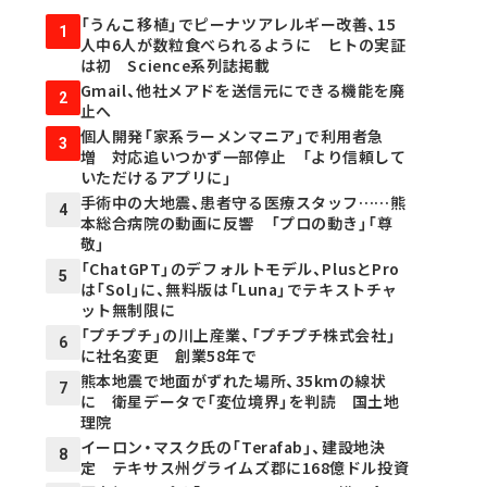
「うんこ移植」でピーナツアレルギー改善、15
1
人中6人が数粒食べられるように ヒトの実証
は初 Science系列誌掲載
Gmail、他社メアドを送信元にできる機能を廃
2
止へ
個人開発「家系ラーメンマニア」で利用者急
3
増 対応追いつかず一部停止 「より信頼して
いただけるアプリに」
手術中の大地震、患者守る医療スタッフ……熊
4
本総合病院の動画に反響 「プロの動き」「尊
敬」
「ChatGPT」のデフォルトモデル、PlusとPro
5
は「Sol」に、無料版は「Luna」でテキストチャ
ット無制限に
「プチプチ」の川上産業、「プチプチ株式会社」
6
に社名変更 創業58年で
熊本地震で地面がずれた場所、35kmの線状
7
に 衛星データで「変位境界」を判読 国土地
理院
イーロン・マスク氏の「Terafab」、建設地決
8
定 テキサス州グライムズ郡に168億ドル投資