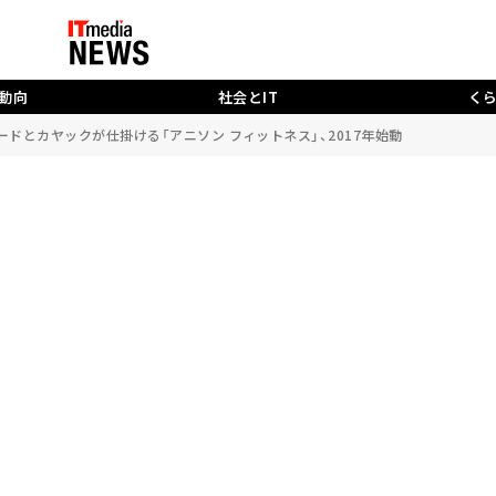
動向
社会とIT
く
ードとカヤックが仕掛ける「アニソン フィットネス」、2017年始動