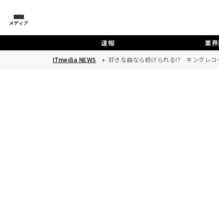
メディア
速報
業界
ITmedia NEWS
好きな曲なら続けられる!? キングレコ