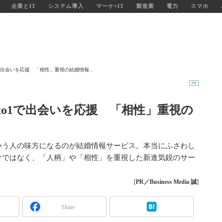
企業とIT
システム導入
マーケ×IT
製造業
電力
スマホ
で出会いを応援 「相性」重視の結婚情報...
to1で出会いを応援 「相性」重視の
いう人の味方になるのが結婚情報サービス。本当にふさわし
けではなく、「人柄」や「相性」を重視した新進気鋭のサー
[
PR／Business Media 誠
]
Share