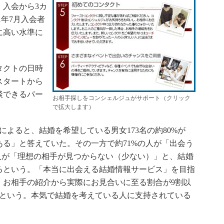
、入会から3カ
1年7月入会者
に高い水準に
タクトの日時
スタートから
談できるパー
お相手探しをコンシェルジュがサポート（クリック
。
で拡大します）
によると、結婚を希望している男女173名の約80%が
る」と答えていた。その一方で約71%の人が「出会う
人が「理想の相手が見つからない（少ない）」と、結婚
るという。「本当に出会える結婚情報サービス」を目指
、お相手の紹介から実際にお見合いに至る割合が9割以
なるという。本気で結婚を考えている人に支持されている