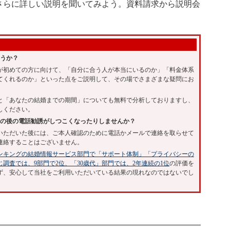
さらに詳しい説明を聞いてみよう。資料請求から説明会
ょうか？
初めての方に向けて、「自分に合う人が本当にいるのか」「料金体系
てくれるのか」といった点をご説明して、その場でさまざまな疑問にお
「あなたの結婚までの期間」についても無料で分析しておりますし、
しください。
その後の電話勧誘がしつこくなったりしませんか？
ただいた後には、ご本人確認のために電話かメールで連絡を取らせて
連絡することはございません。
ランキングの結婚情報サービス部門で「サポート体制」「プライバシーの
同じ調査では、9部門で2位、「30歳代」部門では、2年連続の1位
の評価を
ず、安心して当社をご利用いただいている結果の現れなのではないでし