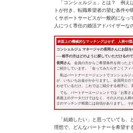
「コンシェルジュ」とは？ 例えば
トが付き、転職希望者の望む条件や
くサポートサービスが一般的になって
人につく専任の婚活アドバイザーな
表面上の機械的なマッチングはせず、人柄や隠
コンシェルジュ マネージャの長岡さんにお話を
──相手の方はどのように探していただけるの
長岡さん
会員の方からご希望条件を伺った上で
ご紹介しています。「会ってみたらすごくフィ
私はパートナーエージェントでコンシェルジュ
が、いちいちお金がかかりますし、会員同士の
わせているだけ。これではご紹介する相手に、
でも、パートナーエージェントでは「お客さま
表面上のデータだけではなく、その人のお人柄
士のマッチング精度には自信がありますし、そ
「結婚したい」と思っていても、
理想で、どんなパートナーを希望す