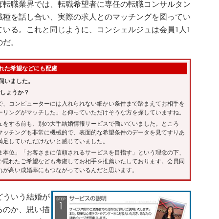
転職業界では、転職希望者に専任の転職コンサルタン
職種を話し合い、実際の求人とのマッチングを図ってい
いる。これと同じように、コンシェルジュは会員1人1
のだ。
れた希望などにも配慮
伺いました。
でしょうか？
、コンピューターには入れられない細かい条件まで踏まえてお相手を
ーリングがマッチした」と仰っていただけそうな方を探していますね。
をする前も、別の大手結婚情報サービスで働いていました。ところ
マッチングも非常に機械的で、表面的な希望条件のデータを見てすりあ
満足していただけないと感じていました。
本位」「お客さまに信頼されるサービスを目指す」という理念の下、
や隠れたご希望なども考慮してお相手を推薦いたしております。会員同
れが高い成婚率にもつながっているんだと思います。
どういう結婚が
るのか、思い描