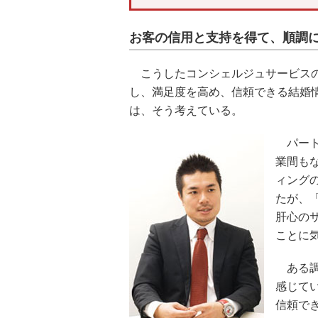
お客の信用と支持を得て、順調
こうしたコンシェルジュサービスの
し、満足度を高め、信頼できる結婚
は、そう考えている。
パート
業間も
ィング
たが、
肝心の
ことに
ある調
感じて
信頼で