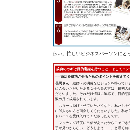
伝い。忙しいビジネスパーソンにと
成功のカギは目的意識を持つこと、そしてコン
──婚活を成功させるためのポイントを教えて
長岡さん
結婚への明確なビジョンを持っている
に入会いただいたある女性会員の方は、最初の
ださいました。それだけ情報に敏感で、目的意
数カ月で成婚されています。
もう一つ挙げさせていただくなら、私たちを信
に20人もの方と面会してくださいました。私
ドバイスを受け入れてくださったんです。
マッチング精度に自信があったからこそできた
手が見つからない、どうしよう……」と嘆く前