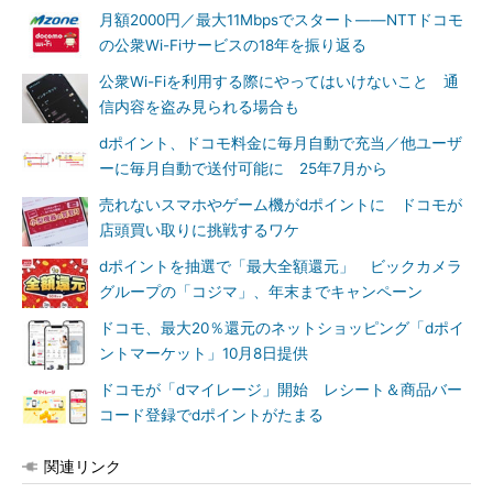
月額2000円／最大11Mbpsでスタート――NTTドコモ
の公衆Wi-Fiサービスの18年を振り返る
公衆Wi-Fiを利用する際にやってはいけないこと 通
信内容を盗み見られる場合も
dポイント、ドコモ料金に毎月自動で充当／他ユーザ
ーに毎月自動で送付可能に 25年7月から
売れないスマホやゲーム機がdポイントに ドコモが
店頭買い取りに挑戦するワケ
dポイントを抽選で「最大全額還元」 ビックカメラ
グループの「コジマ」、年末までキャンペーン
ドコモ、最大20％還元のネットショッピング「dポイ
ントマーケット」10月8日提供
ドコモが「dマイレージ」開始 レシート＆商品バー
コード登録でdポイントがたまる
関連リンク