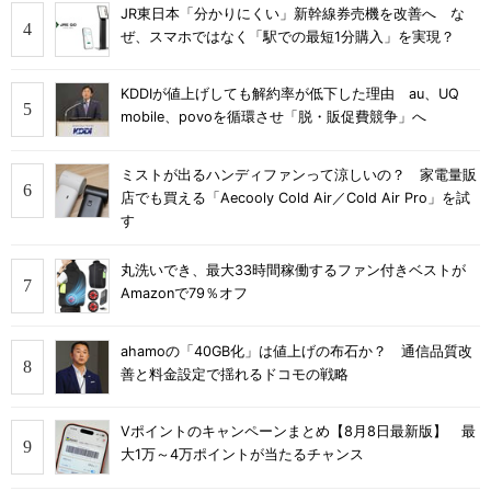
JR東日本「分かりにくい」新幹線券売機を改善へ な
ぜ、スマホではなく「駅での最短1分購入」を実現？
KDDIが値上げしても解約率が低下した理由 au、UQ
mobile、povoを循環させ「脱・販促費競争」へ
ミストが出るハンディファンって涼しいの？ 家電量販
店でも買える「Aecooly Cold Air／Cold Air Pro」を試
す
丸洗いでき、最大33時間稼働するファン付きベストが
Amazonで79％オフ
ahamoの「40GB化」は値上げの布石か？ 通信品質改
善と料金設定で揺れるドコモの戦略
Vポイントのキャンペーンまとめ【8月8日最新版】 最
大1万～4万ポイントが当たるチャンス