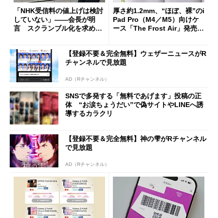
「NHK受信料の値上げは検討
厚さ約1.2mm、“ほぼ、裸”のi
していない」――会長が明
Pad Pro（M4／M5）向けケ
言 スクランブル化を求める
ース「The Frost Air」発売
声絶えず
ケースフィニットから
【登録不要＆完全無料】ウェザーニュースがR
チャンネルで見放題
AD（Rチャンネル）
SNSで多発する「無料であげます」投稿の正
体 “お涙ちょうだい”で偽サイトやLINEへ誘
導するカラクリ
【登録不要＆完全無料】神の雫がRチャンネル
で見放題
AD（Rチャンネル）