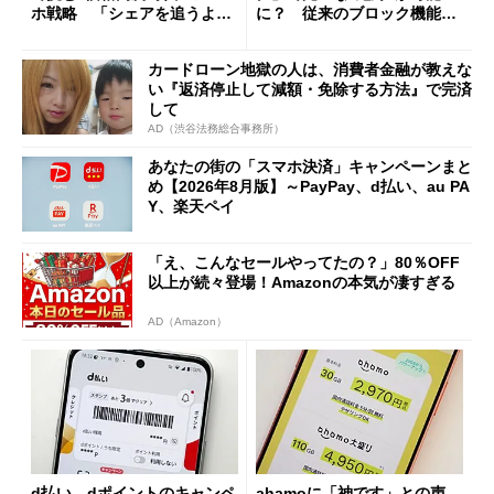
ホ戦略 「シェアを追うより
に？ 従来のブロック機能と
も既存ユーザーを大切に」
の決定的な違い
カードローン地獄の人は、消費者金融が教えな
い『返済停止して減額・免除する方法』で完済
して
AD（渋谷法務総合事務所）
あなたの街の「スマホ決済」キャンペーンまと
め【2026年8月版】～PayPay、d払い、au PA
Y、楽天ペイ
「え、こんなセールやってたの？」80％OFF
以上が続々登場！Amazonの本気が凄すぎる
AD（Amazon）
d払い、dポイントのキャンペ
ahamoに「神です」との声―