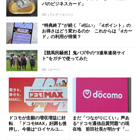
パのビジネスカード」
AD（クレディセゾン）
“特典終了”が続く「d払い」「dポイント」の
お得さはどう変わるのか これからは「dカー
ド」の利用が得策？
【競馬民騒然】鬼バズ中の“3連単連発サイ
ト”をガチで使ってみた
AD（ルーツ）
ドコモが念願の増収増益に好
まだ「つながりにくい」声あ
転 「ドコモMAX」好調も後
る“ドコモ通信品質問題”の現
押し、今後は“ロイヤルユー
在地 前田社長が明かす「道
ザー”を重視
半ば」の詳細解説