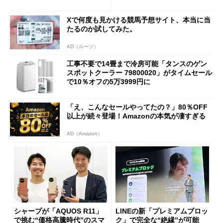
促費競争」へ
Xで何度も見かける競馬予想サイト、本当に当
たるのか試してみた。
AD（ルーツ）
工事不要で14畳まで冷房可能「タンスのゲン
スポットクーラー 79800020」がタイムセール
で10％オフの5万3999円に
「え、こんなセールやってたの？」80％OFF
以上が続々登場！Amazonの本気が凄すぎる
AD（Amazon）
シャープが「AQUOS R11」
LINEの新「プレミアムブロッ
で挑む“価格高騰時代”のスマ
ク」で完全な“絶縁”が可能