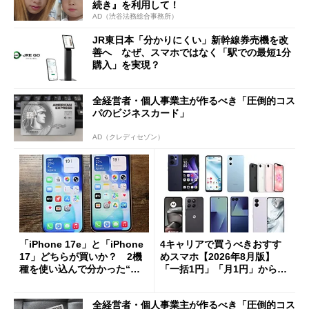
続き』を利用して！
AD（渋谷法務総合事務所）
JR東日本「分かりにくい」新幹線券売機を改
善へ なぜ、スマホではなく「駅での最短1分
購入」を実現？
全経営者・個人事業主が作るべき「圧倒的コス
パのビジネスカード」
AD（クレディセゾン）
「iPhone 17e」と「iPhone
4キャリアで買うべきおすす
17」どちらが買いか？ 2機
めスマホ【2026年8月版】
種を使い込んで分かった“ス
「一括1円」「月1円」からお
ペック表にない違い”
得なiPhone／Pixel／Galaxy
まで
全経営者・個人事業主が作るべき「圧倒的コス