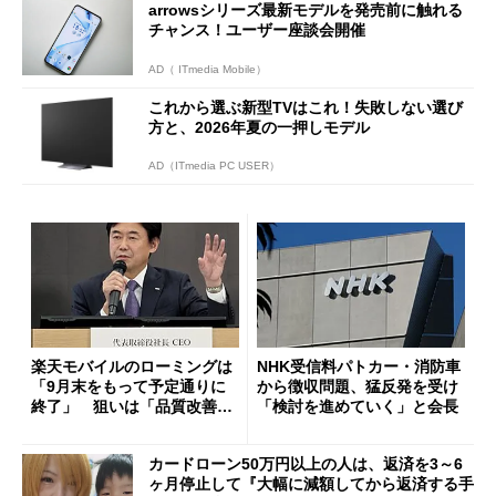
arrowsシリーズ最新モデルを発売前に触れる
チャンス！ユーザー座談会開催
AD（ ITmedia Mobile）
これから選ぶ新型TVはこれ！失敗しない選び
方と、2026年夏の一押しモデル
AD（ITmedia PC USER）
楽天モバイルのローミングは
NHK受信料パトカー・消防車
「9月末をもって予定通りに
から徴収問題、猛反発を受け
終了」 狙いは「品質改善」
「検討を進めていく」と会長
ただし「ルーラル限定で期
限を切った新契約」の可能性
カードローン50万円以上の人は、返済を3～6
も
ヶ月停止して『大幅に減額してから返済する手