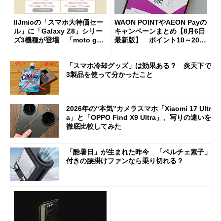
IIJmioの「スマホ大特価セー
WAON POINTやAEON Payの
ル」に「Galaxy Z8」シリー
キャンペーンまとめ【8月6日
ズ3機種が登場 「moto g37
最新版】 ポイント10～20倍
j」や「OPPO Find X9 Ultr
の獲得チャンス多数
a」も
「スマホ冷却グッズ」は効果ある？ 炎天下で
3製品を使って分かったこと
2026年の“本気”カメラスマホ「Xiaomi 17 Ultr
a」と「OPPO Find X9 Ultra」、写りの違いを
徹底比較してみた
「酷暑日」が生まれた昨今 「ペルチェ素子」
付きの腰掛けファンなら乗り切れる？