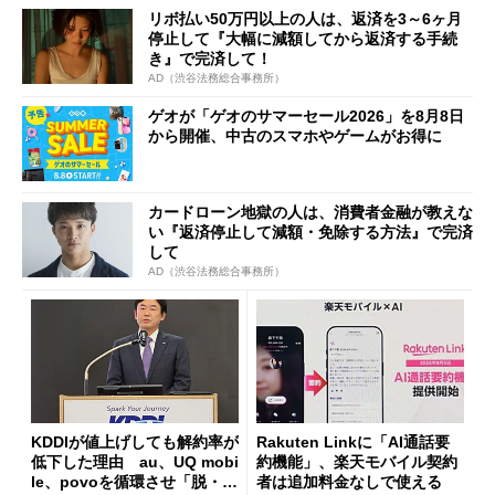
リボ払い50万円以上の人は、返済を3～6ヶ月
停止して『大幅に減額してから返済する手続
き』で完済して！
AD（渋谷法務総合事務所）
ゲオが「ゲオのサマーセール2026」を8月8日
から開催、中古のスマホやゲームがお得に
カードローン地獄の人は、消費者金融が教えな
い『返済停止して減額・免除する方法』で完済
して
AD（渋谷法務総合事務所）
KDDIが値上げしても解約率が
Rakuten Linkに「AI通話要
低下した理由 au、UQ mobi
約機能」、楽天モバイル契約
le、povoを循環させ「脱・販
者は追加料金なしで使える