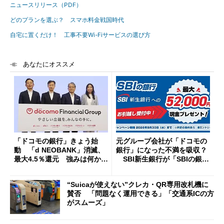
ニュースリリース（PDF）
どのプランを選ぶ？ スマホ料金戦国時代
自宅に置くだけ！ 工事不要Wi-Fiサービスの選び方
あなたにオススメ
「ドコモの銀行」きょう始
元グループ会社が「ドコモの
動 「d NEOBANK」消滅、
銀行」になった不満を吸収？
最大4.5％還元 強みは何か解
SBI新生銀行が「SBIの銀
説
行」として最大5.2万円のキャ
ッシュバックキャンペーンを
“Suicaが使えない”クレカ・QR専用改札機に
開催
賛否 「問題なく運用できる」「交通系ICの方
がスムーズ」