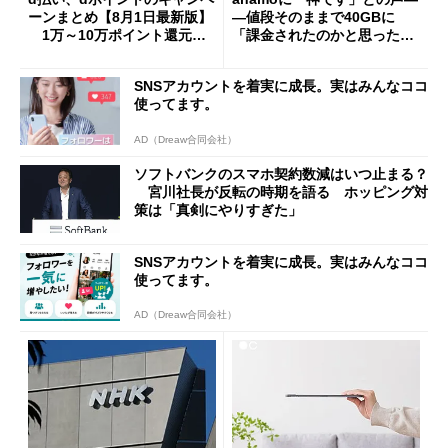
ーンまとめ【8月1日最新版】
―値段そのままで40GBに
1万～10万ポイント還元の
「課金されたのかと思った」
施策がめじろ押し
と戸惑いも
SNSアカウントを着実に成長。実はみんなココ
使ってます。
AD（Dreaw合同会社）
ソフトバンクのスマホ契約数減はいつ止まる？
宮川社長が反転の時期を語る ホッピング対
策は「真剣にやりすぎた」
SNSアカウントを着実に成長。実はみんなココ
使ってます。
AD（Dreaw合同会社）