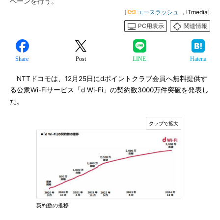
ペーンを行う。
[
エースラッシュ
，ITmedia]
PC用表示
関連情報
Share
Post
LINE
Hatena
NTTドコモは、12月25日にdポイントクラブ会員へ無料提供す
る公衆Wi-Fiサービス「d Wi-Fi」の契約数3000万件突破を発表し
た。
契約数の推移