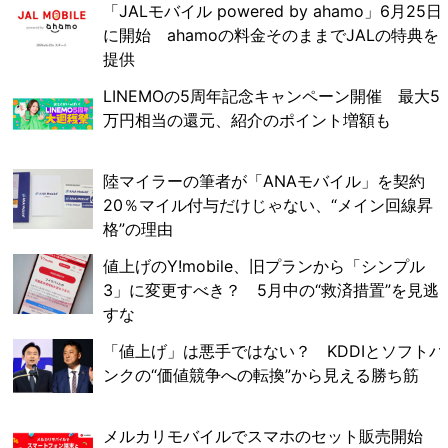
「JALモバイル powered by ahamo」6月25日
に開始 ahamoの料金そのままでJALの特典を
提供
LINEMOの5周年記念キャンペーン開催 最大5
万円相当の還元、紹介のポイント増額も
陸マイラーの筆者が「ANAモバイル」を契約
20％マイル付与だけじゃない、“メイン回線昇
格”の理由
値上げのY!mobile、旧プランから「シンプル
3」に変更すべき？ 5月中の“救済措置”を見逃
すな
「値上げ」は悪手ではない？ KDDIとソフトバ
ンクの“価値競争への転換”から見える勝ち筋
メルカリモバイルでスマホのセット販売開始