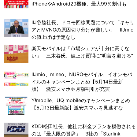
iPhoneやAndroid29機種、最大99％割引も
IIJ谷脇社長、ドコモ回線問題について「キャリ
アとMVNOの原因切り分けが難しい」 IIJmio
の値上げは予定なし
楽天モバイルは「市場シェアが十分に高くな
い」 三木谷氏、値上げ質問に“明言を避ける”
IIJmio、mineo、NUROモバイル、イオンモバ
イルのキャンペーンまとめ【5月14日最新
版】 激安スマホや月額割引が充実
Y!mobile、UQ mobileのキャンペーンまとめ
【5月13日最新版】激安スマホを見逃すな
KDDI松田社長、他社に料金プランを模倣される
のは「最大限の賛辞」 3社の「Starlink