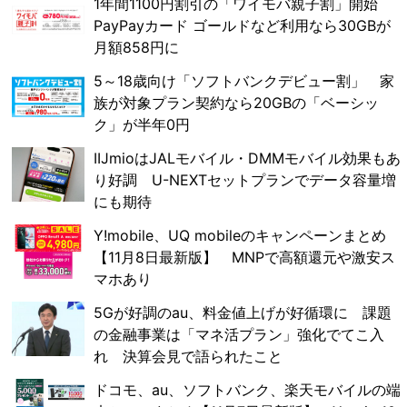
1年間1100円割引の「ワイモバ親子割」開始
PayPayカード ゴールドなど利用なら30GBが
月額858円に
5～18歳向け「ソフトバンクデビュー割」 家
族が対象プラン契約なら20GBの「ベーシッ
ク」が半年0円
IIJmioはJALモバイル・DMMモバイル効果もあ
り好調 U-NEXTセットプランでデータ容量増
にも期待
Y!mobile、UQ mobileのキャンペーンまとめ
【11月8日最新版】 MNPで高額還元や激安ス
マホあり
5Gが好調のau、料金値上げが好循環に 課題
の金融事業は「マネ活プラン」強化でてこ入
れ 決算会見で語られたこと
ドコモ、au、ソフトバンク、楽天モバイルの端