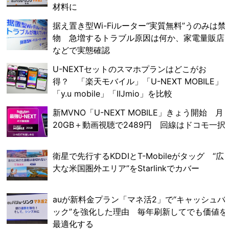
材料に
据え置き型Wi-Fiルーター“実質無料”うのみは禁
物 急増するトラブル原因は何か、家電量販店
などで実態確認
U-NEXTセットのスマホプランはどこがお
得？ 「楽天モバイル」「U-NEXT MOBILE」
「y.u mobile」「IIJmio」を比較
新MVNO「U-NEXT MOBILE」きょう開始 月
20GB＋動画視聴で2489円 回線はドコモ一択
衛星で先行するKDDIとT-Mobileがタッグ “広
大な米国圏外エリア”をStarlinkでカバー
auが新料金プラン「マネ活2」で“キャッシュバ
ック”を強化した理由 毎年刷新してでも価値を
最適化する