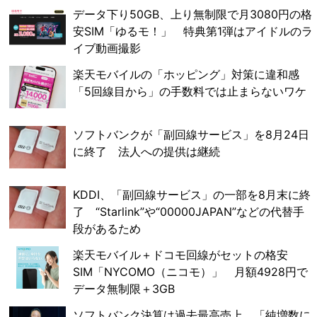
データ下り50GB、上り無制限で月3080円の格
安SIM「ゆるモ！」 特典第1弾はアイドルのラ
イブ動画撮影
楽天モバイルの「ホッピング」対策に違和感
「5回線目から」の手数料では止まらないワケ
ソフトバンクが「副回線サービス」を8月24日
に終了 法人への提供は継続
KDDI、「副回線サービス」の一部を8月末に終
了 “Starlink”や“00000JAPAN”などの代替手
段があるため
楽天モバイル＋ドコモ回線がセットの格安
SIM「NYCOMO（ニコモ）」 月額4928円で
データ無制限＋3GB
ソフトバンク決算は過去最高売上 「純増数に