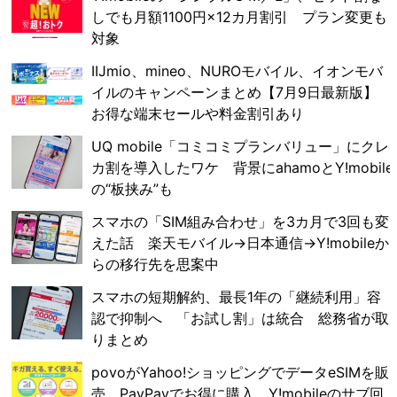
しでも月額1100円×12カ月割引 プラン変更も
対象
IIJmio、mineo、NUROモバイル、イオンモバ
イルのキャンペーンまとめ【7月9日最新版】
お得な端末セールや料金割引あり
UQ mobile「コミコミプランバリュー」にクレ
カ割を導入したワケ 背景にahamoとY!mobile
の“板挟み”も
スマホの「SIM組み合わせ」を3カ月で3回も変
えた話 楽天モバイル→日本通信→Y!mobileか
らの移行先を思案中
スマホの短期解約、最長1年の「継続利用」容
認で抑制へ 「お試し割」は統合 総務省が取
りまとめ
povoがYahoo!ショッピングでデータeSIMを販
売 PayPayでお得に購入、Y!mobileのサブ回