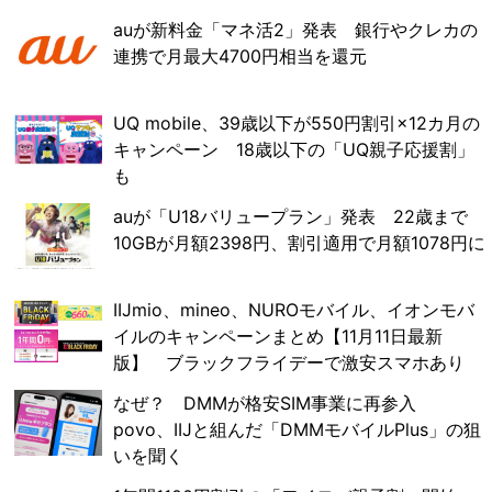
auが新料金「マネ活2」発表 銀行やクレカの
連携で月最大4700円相当を還元
UQ mobile、39歳以下が550円割引×12カ月の
キャンペーン 18歳以下の「UQ親子応援割」
も
auが「U18バリュープラン」発表 22歳まで
10GBが月額2398円、割引適用で月額1078円に
IIJmio、mineo、NUROモバイル、イオンモバ
イルのキャンペーンまとめ【11月11日最新
版】 ブラックフライデーで激安スマホあり
なぜ？ DMMが格安SIM事業に再参入
povo、IIJと組んだ「DMMモバイルPlus」の狙
いを聞く