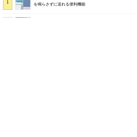
を鳴らさずに送れる便利機能
楽天の三木谷氏がStarlinkに言及――「正直に言っ
て……」 AST SpaceMobileは過疎地域や海上で効果発
揮か
ソニーに聞く「Xperia 1 VIII」の裏側 デザイン刷新や
20万円超えの理由、物議を醸したAIカメラ新機能の真相
KDDIからの独り立ちを目指す楽天モバイル、ローミング
交渉の現在地――両社の考えを整理
NHK受信料パトカー・消防車から徴収問題、猛反発を受
け「検討を進めていく」と会長
【ワークマン】1900円の「アーバンマルチストレージ
ショルダー」 大きく開く小分けポケット搭載