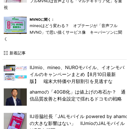
フルMVNOは音声よりも「マルチキャリア化」を重
視
MVNOに聞く：
mineoはどう変わる？ オプテージが「音声フル
MVNO」で思い描くサービス像 キーパーソンに聞
く
新着記事
IIJmio、mineo、NUROモバイル、イオンモバ
イルのキャンペーンまとめ【8月10日最新
版】 端末大特価や月額割引を見逃すな
ahamoの「40GB化」は値上げの布石か？ 通
信品質改善と料金設定で揺れるドコモの戦略
IIJ谷脇社長「JALモバイル powered by ahamo
の大きな影響はない」 IIJmioのJALモバイル