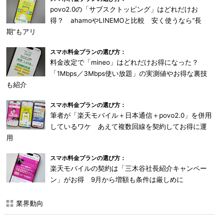
povo2.0の「サブスクトッピング」はどれだけお
得？ ahamoやLINEMOと比較 安く使うなら“長
期”もアリ
スマホ料金プランの選び方：
料金改定で「mineo」はどれだけお得になった？
「1Mbps／3Mbps使い放題」の実測値やお得な裏技
も紹介
スマホ料金プランの選び方：
筆者が「楽天モバイル＋日本通信＋povo2.0」を併用
しているワケ あえて複数回線を契約してお得に運
用
スマホ料金プランの選び方：
楽天モバイルの契約は「三木谷社長紹介キャンペー
ン」がお得 9月から増額も条件は厳しめに
業界動向