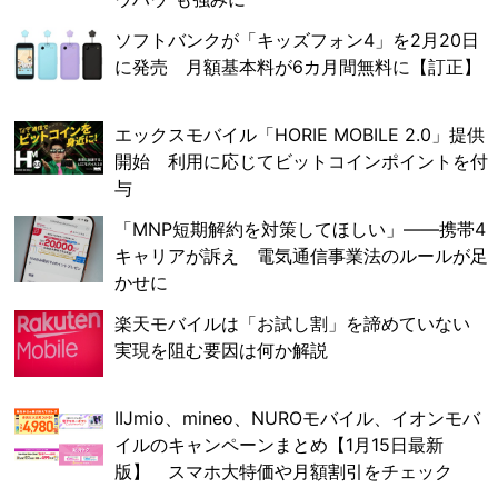
ソフトバンクが「キッズフォン4」を2月20日
に発売 月額基本料が6カ月間無料に【訂正】
エックスモバイル「HORIE MOBILE 2.0」提供
開始 利用に応じてビットコインポイントを付
与
「MNP短期解約を対策してほしい」――携帯4
キャリアが訴え 電気通信事業法のルールが足
かせに
楽天モバイルは「お試し割」を諦めていない
実現を阻む要因は何か解説
IIJmio、mineo、NUROモバイル、イオンモバ
イルのキャンペーンまとめ【1月15日最新
版】 スマホ大特価や月額割引をチェック