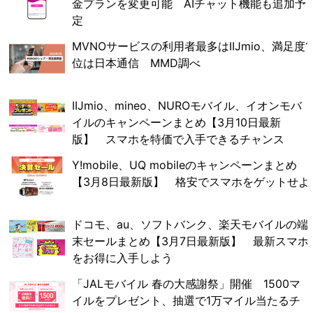
金プランを変更可能 AIチャット機能も追加予
定
MVNOサービスの利用者最多はIIJmio、満足度1
位は日本通信 MMD調べ
IIJmio、mineo、NUROモバイル、イオンモバ
イルのキャンペーンまとめ【3月10日最新
版】 スマホを特価で入手できるチャンス
Y!mobile、UQ mobileのキャンペーンまとめ
【3月8日最新版】 格安でスマホをゲットせよ
ドコモ、au、ソフトバンク、楽天モバイルの端
末セールまとめ【3月7日最新版】 最新スマホ
をお得に入手しよう
「JALモバイル 春の大感謝祭」開催 1500マ
イルをプレゼント、抽選で1万マイル当たるチ