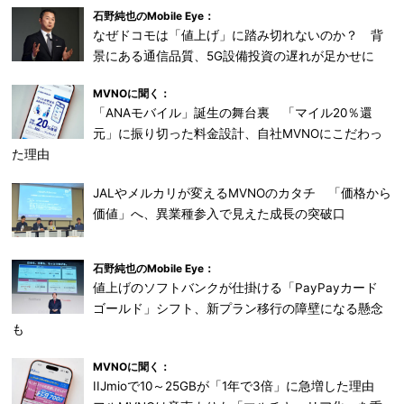
石野純也のMobile Eye：
なぜドコモは「値上げ」に踏み切れないのか？ 背
景にある通信品質、5G設備投資の遅れが足かせに
MVNOに聞く：
「ANAモバイル」誕生の舞台裏 「マイル20％還
元」に振り切った料金設計、自社MVNOにこだわっ
た理由
JALやメルカリが変えるMVNOのカタチ 「価格から
価値」へ、異業種参入で見えた成長の突破口
石野純也のMobile Eye：
値上げのソフトバンクが仕掛ける「PayPayカード
ゴールド」シフト、新プラン移行の障壁になる懸念
も
MVNOに聞く：
IIJmioで10～25GBが「1年で3倍」に急増した理由