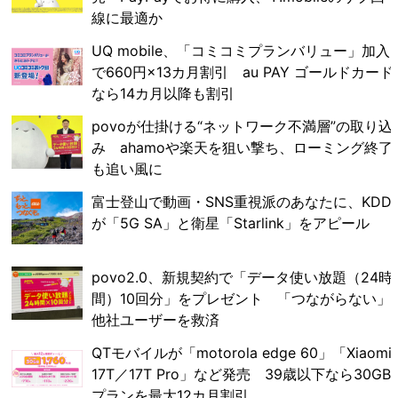
線に最適か
UQ mobile、「コミコミプランバリュー」加入
で660円×13カ月割引 au PAY ゴールドカード
なら14カ月以降も割引
povoが仕掛ける“ネットワーク不満層”の取り込
み ahamoや楽天を狙い撃ち、ローミング終了
も追い風に
富士登山で動画・SNS重視派のあなたに、KDDI
が「5G SA」と衛星「Starlink」をアピール
povo2.0、新規契約で「データ使い放題（24時
間）10回分」をプレゼント 「つながらない」
他社ユーザーを救済
QTモバイルが「motorola edge 60」「Xiaomi
17T／17T Pro」など発売 39歳以下なら30GB
プランを最大12カ月割引