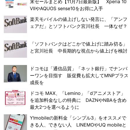
末セールまとめ【11月7日最新版】 Xperia 10
VIIやAQUOS sense10をお得に入手
楽天モバイルの値上げしない発言に、「アンフ
ェアだ」とソフトバンク宮川社長 一体なぜ？
「ソフトバンクはどこかで値上げに踏み切る」
と宮川社長 中長期的な視点から値上げを検討
ドコモは「通信品質」「ネット銀行」でナンバ
ーワンを目指す 販促費も拡大してMNPプラス
成長を
ドコモ MAX、「Lemino」「dアニメストア」
を追加料金なしの特典に DAZNやNBAを含め
最大2つを選べるように
Y!mobileの新料金「シンプル3」をオススメで
きる人、できない人 LINEMOやUQ mobileと