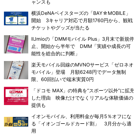
ャンスも
横浜DeNAベイスターズの「BAY☆MOBILE」
開始 3キャリア対応で月額1760円から、観戦
チケットやグッズが当たる
IIJmioの「DMMモバイル Plus」3月末で新規停
止、開始から半年で DMM「実績や成長の可
能性を総合的に判断」
楽天モバイル回線のMVNOサービス「ゼロネオ
モバイル」登場 月額6248円でデータ無制
限、60回払いで端末実質0円
「ドコモ MAX」の特典を“スポーツ以外”に拡充
した理由 映像だけでなくリアルな体験価値の
提供も
イオンモバイル、利用料金が毎月5％オフにな
る「イオンゴールドカード割」 3月分から適
用