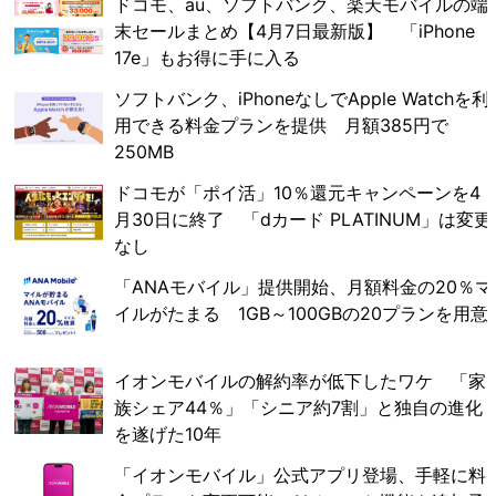
ドコモ、au、ソフトバンク、楽天モバイルの端
末セールまとめ【4月7日最新版】 「iPhone
17e」もお得に手に入る
ソフトバンク、iPhoneなしでApple Watchを利
用できる料金プランを提供 月額385円で
250MB
ドコモが「ポイ活」10％還元キャンペーンを4
月30日に終了 「dカード PLATINUM」は変更
なし
「ANAモバイル」提供開始、月額料金の20％マ
イルがたまる 1GB～100GBの20プランを用意
イオンモバイルの解約率が低下したワケ 「家
族シェア44％」「シニア約7割」と独自の進化
を遂げた10年
「イオンモバイル」公式アプリ登場、手軽に料