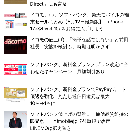
Direct」にも言及
ドコモ、au、ソフトバンク、楽天モバイルの端
末セールまとめ【5月12日最新版】 iPhone
17eやPixel 10aをお得に入手しよう
ドコモの値上げは「簡単な話ではない」と前田
社長 実施を検討も、時期は明かさず
ソフトバンク、新料金プラン／プラン改定に合
わせたキャンペーン 月額割引あり
ソフトバンク、新料金プランでPayPayカード
優遇を強化 ただし通信料還元は最大
10％→1％に
ソフトバンク値上げの背景に「通信品質維持の
限界点」 Y!mobileは収益重視で改定、
LINEMOは据え置き