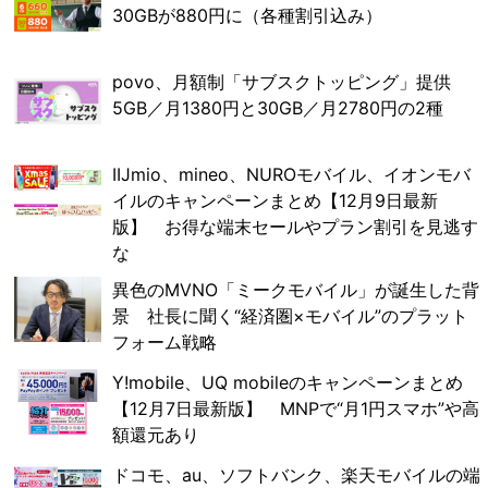
30GBが880円に（各種割引込み）
povo、月額制「サブスクトッピング」提供
5GB／月1380円と30GB／月2780円の2種
IIJmio、mineo、NUROモバイル、イオンモバ
イルのキャンペーンまとめ【12月9日最新
版】 お得な端末セールやプラン割引を見逃す
な
異色のMVNO「ミークモバイル」が誕生した背
景 社長に聞く“経済圏×モバイル”のプラット
フォーム戦略
Y!mobile、UQ mobileのキャンペーンまとめ
【12月7日最新版】 MNPで“月1円スマホ”や高
額還元あり
ドコモ、au、ソフトバンク、楽天モバイルの端