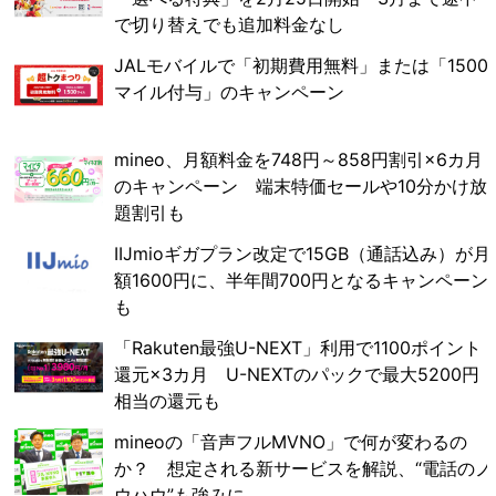
で切り替えでも追加料金なし
JALモバイルで「初期費用無料」または「1500
マイル付与」のキャンペーン
mineo、月額料金を748円～858円割引×6カ月
のキャンペーン 端末特価セールや10分かけ放
題割引も
IIJmioギガプラン改定で15GB（通話込み）が月
額1600円に、半年間700円となるキャンペーン
も
「Rakuten最強U-NEXT」利用で1100ポイント
還元×3カ月 U-NEXTのパックで最大5200円
相当の還元も
mineoの「音声フルMVNO」で何が変わるの
か？ 想定される新サービスを解説、“電話のノ
ウハウ”も強みに