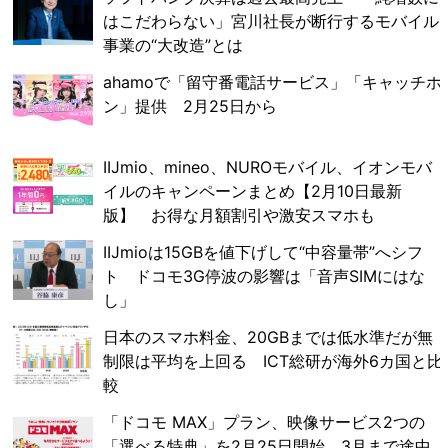
はこだわらない」宮川社長が断行するモバイル
事業の“大改造”とは
ahamoで「留守番電話サービス」「キャッチホ
ン」提供 2月25日から
IIJmio、mineo、NUROモバイル、イオンモバ
イルのキャンペーンまとめ【2月10日最新
版】 お得な月額割引や激安スマホも
IIJmioは15GBを値下げして“中容量帯”へシフ
ト ドコモ3G停波の影響は「音声SIMにはな
し」
日本のスマホ料金、20GBまでは低水準だが無
制限は平均を上回る ICT総研が海外6カ国と比
較
「ドコモ MAX」プラン、映像サービス2つの
「選べる特典」を2月25日開始 3月まで途中