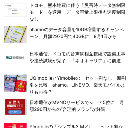
ドコモ、熊本地震に伴う「災害時データ無制限
モード」を適用 データ容量上限後も速度制限
なし
ahamoのデータ容量を10GB増量するキャンペ
ーン、月額2970円で40GBに 8月1日から
日本通信、ドコモの音声網相互接続で設備工事
や接続試験が完了 「ネオキャリア」に前進
UQ mobileとY!mobileの「セット割なし」新割
引を比較 ahamo、LINEMO、楽天モバイルよ
りもお得？
日本通信がMVNOサービスでシェア5位に 月
額290円からの“合理的プラン”が好調
Y!mobileの「シンプル3 M／L」、セット割な