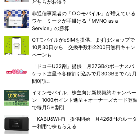
どちらがお得？
非通信事業者の「○○モバイル」が増えている
ワケ ミークが手掛ける「MVNO as a
Service」の勝算
QTモバイルがeSIMを提供、まずはショップで
10月30日から 交換手数料2200円無料キャン
ペーンも
「ドコモU22割」提供 月27GBのボーナスパ
ケット進呈→各種割引込みで月30GBまで7カ月
間0円に
イオンモバイル、株主向け新規契約キャンペー
ン 1000ポイント進呈＋オーナーズカード登録
で毎月5％割引
「KABU&Wi-Fi」提供開始 月4268円のルータ
ー利用で株もらえる