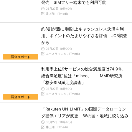
発売 SIMフリー端末でも利用可能
03月27日 19時40分
井上翔，ITmedia
約8割が週に1回以上キャッシュレス決済を利
用、ポイントのたまりやすさを評価 JCB調査
から
03月27日 19時00分
エースラッシュ，ITmedia
調査リポート
利用率上位9サービスの総合満足度は74.9％、
総合満足度1位は「mineo」――MMD研究所
「格安SIM満足度調査」
03月27日 18時50分
エースラッシュ，ITmedia
調査リポート
「Rakuten UN-LIMIT」の国際データローミン
グ提供エリアが変更 66の国・地域に絞り込み
03月27日 18時40分
井上翔，ITmedia