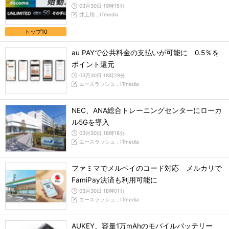
03月30日 19時15分
井上翔，ITmedia
トップ10
au PAYで公共料金の支払いが可能に 0.5％を
ポイント還元
03月30日 18時28分
エースラッシュ，ITmedia
NEC、ANA総合トレーニングセンターにローカ
ル5Gを導入
03月30日 18時18分
エースラッシュ，ITmedia
ファミマでメルペイのコード対応 メルカリで
FamiPay決済も利用可能に
03月30日 18時01分
エースラッシュ，ITmedia
AUKEY、容量1万mAhのモバイルバッテリー