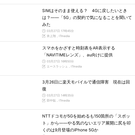
SIMはそのまま使える？ 4Gに戻したいとき
は？――「5G」の契約で気になることを聞いて
みた
03月27日 17時45分
井上翔，ITmedia
スマホをかざすと時刻表をAR表示する
「NAVITIMEレンズ」、au向けに提供
03月27日 16時50分
エースラッシュ，ITmedia
3月26日に楽天モバイルで通信障害 現在は回
復
03月27日 14時35分
田中聡，ITmedia
NTTドコモが5Gを始めるも150箇所の「スポッ
ト」から――やる気のないエリア展開に尻を叩
くのは9月登場のiPhone 5Gか