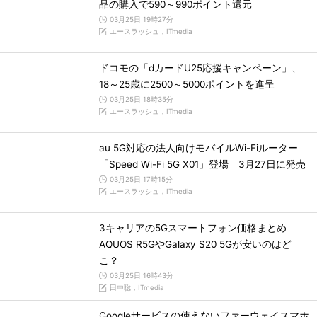
品の購入で590～990ポイント還元
03月25日 19時27分
エースラッシュ，ITmedia
ドコモの「dカードU25応援キャンペーン」、
18～25歳に2500～5000ポイントを進呈
03月25日 18時35分
エースラッシュ，ITmedia
au 5G対応の法人向けモバイルWi-Fiルーター
「Speed Wi-Fi 5G X01」登場 3月27日に発売
03月25日 17時15分
エースラッシュ，ITmedia
3キャリアの5Gスマートフォン価格まとめ
AQUOS R5GやGalaxy S20 5Gが安いのはど
こ？
03月25日 16時43分
田中聡，ITmedia
Googleサービスの使えないファーウェイスマホ