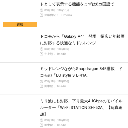
トとして表示する機能をまずは8カ国語で
03月18日 11時10分
佐藤由紀子，ITmedia
速報
ドコモから「Galaxy A41」登場 幅広い年齢層
に対応する快適なミドルレンジ
03月18日 11時00分
井上翔，ITmedia
ミッドレンジながらSnapdragon 845搭載 ド
コモの「LG style 3 L-41A」
03月18日 11時00分
田中聡，ITmedia
ミリ波にも対応、下り最大4.1Gbpsのモバイル
ルーター「Wi-Fi STATION SH-52A」【写真追
加】
03月18日 11時00分
田中聡，ITmedia