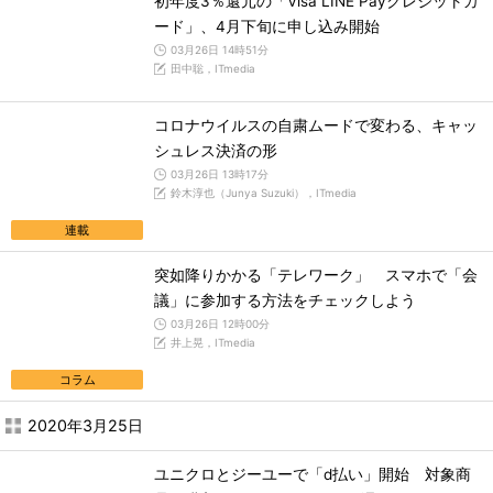
初年度3％還元の「Visa LINE Payクレジットカ
ード」、4月下旬に申し込み開始
03月26日 14時51分
田中聡，ITmedia
コロナウイルスの自粛ムードで変わる、キャッ
シュレス決済の形
03月26日 13時17分
鈴木淳也（Junya Suzuki），ITmedia
連載
突如降りかかる「テレワーク」 スマホで「会
議」に参加する方法をチェックしよう
03月26日 12時00分
井上晃，ITmedia
コラム
2020年3月25日
ユニクロとジーユーで「d払い」開始 対象商