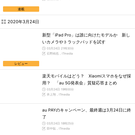
連載
2020年3月24日
新型「iPad Pro」は誰に向けたモデルか 新し
いカメラやトラックパッドを試す
03月24日 21時30分
石野純也，ITmedia
レビュー
楽天モバイルはどう？ Xiaomiスマホをなぜ採
用？ 「au 5G発表会」質疑応答まとめ
03月24日 19時00分
井上翔，ITmedia
au PAYのキャンペーン、最終週は3月24日に終
了
03月24日 18時25分
田中聡，ITmedia