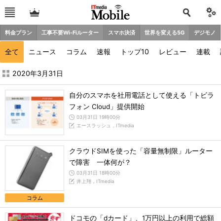
料金プラン
工事不要Wi-Fiルーター
スマホ決済
世界を変える5G
デジモノ
全て
ニュース
コラム
速報
トップ10
レビュー
連載
2020年3月の記事一覧 - ITmedia Mobile
2020年3月31日
自分のスマホを社用電話として使える「トビラ
フォン Cloud」提供開始
03月31日 19時00分
エースラッシュ，ITmedia
クラウドSIMを使った「容量無制限」ルーター
で障害 一体何が？
03月31日 18時00分
井上翔，ITmedia
コラム
ドコモの「dカード」、1万円以上の利用で総額