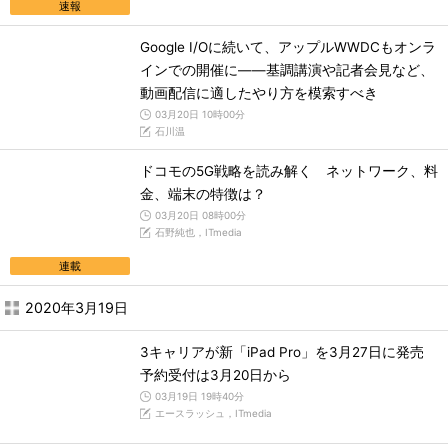
速報
Google I/Oに続いて、アップルWWDCもオンラ
インでの開催に――基調講演や記者会見など、
動画配信に適したやり方を模索すべき
03月20日 10時00分
石川温
ドコモの5G戦略を読み解く ネットワーク、料
金、端末の特徴は？
03月20日 08時00分
石野純也，ITmedia
連載
2020年3月19日
3キャリアが新「iPad Pro」を3月27日に発売
予約受付は3月20日から
03月19日 19時40分
エースラッシュ，ITmedia