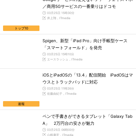
／商用5Gサービスの一番乗りはドコモ
03月25日 15時30分
井上翔，ITmedia
トップ10
Spigen、新型「iPad Pro」向け手帳型ケース
「スマートフォールド」を発売
03月25日 15時10分
エースラッシュ，ITmedia
iOSとiPadOSの「13.4」配信開始 iPadOSはマ
ウスとトラックパッドに対応
03月25日 11時26分
佐藤由紀子，ITmedia
速報
ペンで手書きができるタブレット「Galaxy Tab
A」 2万円台の安さが魅力
03月25日 06時00分
山根康宏，ITmedia