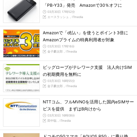
「PB-Y33」発売 Amazonで30％オフに
03月30日 17時52分
エースラッシュ，ITmedia
Amazonで「d払い」を使うとポイント3倍に
Amazonプライムの特典利用者が対象
03月30日 17時16分
金子麟太郎，ITmedia
ビッグローブがテレワーク支援 法人向けSIM
の初期費用を無料に
03月30日 16時55分
金子麟太郎，ITmedia
NTTコム、フルMVNOを活用した国内eSIMサー
ビスを提供 まずはB向けから
03月30日 16時08分
田中聡，ITmedia
ドコモの5Gスマホ「AQUOS R5G」に乗り換