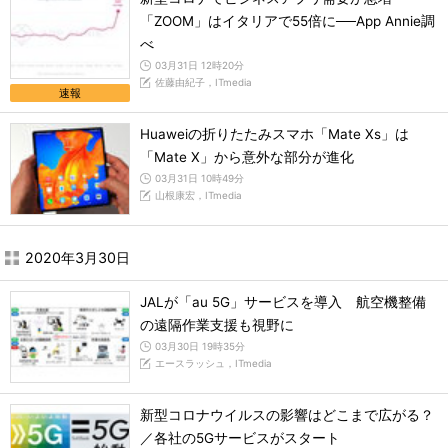
「ZOOM」はイタリアで55倍に──App Annie調
べ
03月31日 12時20分
佐藤由紀子，ITmedia
速報
Huaweiの折りたたみスマホ「Mate Xs」は
「Mate X」から意外な部分が進化
03月31日 10時49分
山根康宏，ITmedia
2020年3月30日
JALが「au 5G」サービスを導入 航空機整備
の遠隔作業支援も視野に
03月30日 19時35分
エースラッシュ，ITmedia
新型コロナウイルスの影響はどこまで広がる？
／各社の5Gサービスがスタート