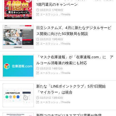
1億円還元のキャンペーン
03月31日 17時39分
エースラッシュ，ITmedia
日立システムズ、4月に新たなデジタルサービ
ス開発に向けた5G実験局を開設
03月31日 15時46分
エースラッシュ，ITmedia
「マスク在庫速報」が「在庫速報.com」に ア
ルコール消毒液の検索にも対応
03月31日 14時10分
エースラッシュ，ITmedia
新たな「LINEポイントクラブ」5月1日開始
「マイカラー」は統合
03月31日 13時43分
エースラッシュ，ITmedia
新型コロナでビジネスアプリ需要が急増