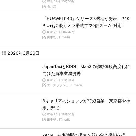
03月27日 10時00分
石川温
「HUAWEI P40」シリーズ3機種が発表 P40
Pro+は5眼カメラ搭載で“20倍ズーム”対応
03月27日 00時47分
田中聡，ITmedia
2020年3月26日
JapanTaxiとKDDI、MaaSの移動体験高度化に
向けた資本業務提携
03月26日 19時04分
エースラッシュ，ITmedia
3キャリアのショップが時短営業 東京都や神
奈川県で
03月26日 19時03分
田中聡，ITmedia
Zenly、在宅時間の長さを競い合う機能を提