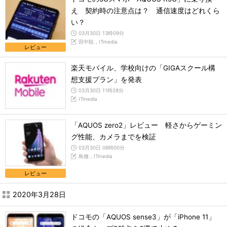
え 契約時の注意点は？ 通信速度はどれくら
い？
03月30日 13時09分
田中聡，ITmedia
レビュー
楽天モバイル、学校向けの「GIGAスクール構
想支援プラン」を発表
03月30日 11時28分
ITmedia
「AQUOS zero2」レビュー 軽さからゲーミン
グ性能、カメラまでを検証
03月30日 06時00分
島徹，ITmedia
レビュー
2020年3月28日
ドコモの「AQUOS sense3」が「iPhone 11」