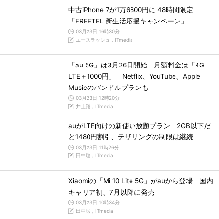
中古iPhone 7が1万6800円に 48時間限定
「FREETEL 新生活応援キャンペーン」
03月23日 16時30分
エースラッシュ，ITmedia
「au 5G」は3月26日開始 月額料金は「4G
LTE＋1000円」 Netflix、YouTube、Apple
Musicのバンドルプランも
03月23日 12時20分
井上翔，ITmedia
auがLTE向けの新使い放題プラン 2GB以下だ
と1480円割引、テザリングの制限は継続
03月23日 11時26分
田中聡，ITmedia
Xiaomiの「Mi 10 Lite 5G」がauから登場 国内
キャリア初、7月以降に発売
03月23日 10時34分
田中聡，ITmedia