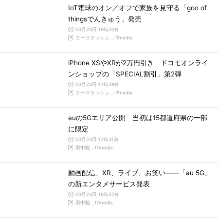
IoT電球のオン／オフで家族を見守る「goo of
thingsでんきゅう」発売
03月23日 19時00分
エースラッシュ，ITmedia
iPhone XSやXRが2万円引き ドコモオンライ
ンショップの「SPECIAL割引」第2弾
03月23日 17時38分
エースラッシュ，ITmedia
auの5Gエリア公開 当初は15都道府県の一部
に限定
03月23日 17時31分
田中聡，ITmedia
動画配信、XR、ライブ、お笑い――「au 5G」
の新エンタメサービス発表
03月23日 16時37分
田中聡，ITmedia