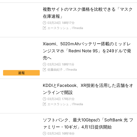
複数サイトのマスク価格を比較できる「マスク
在庫速報」
03月24日 18時17分
エースラッシュ，ITmedia
Xiaomi、5020ｍAhバッテリー搭載のミッドレ
ンジスマホ「Redmi Note 9S」を249ドルで発
売へ
03月24日 18時11分
佐藤由紀子，ITmedia
速報
KDDIとFacebook、XR技術を活用した店舗をオ
ンラインで開設
03月24日 17時21分
エースラッシュ，ITmedia
ソフトバンク、最大10Gbpsの「SoftBank 光 フ
ァミリー・10ギガ」4月1日提供開始
03月24日 16時16分