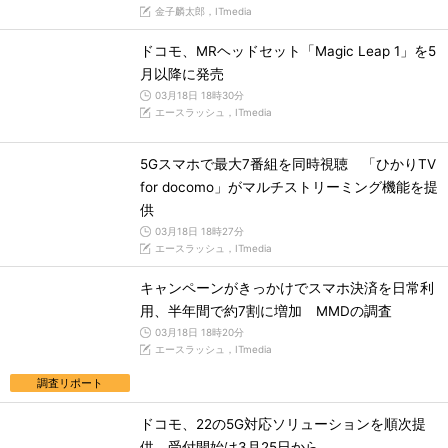
金子麟太郎，ITmedia
ドコモ、MRヘッドセット「Magic Leap 1」を5
月以降に発売
03月18日 18時30分
エースラッシュ，ITmedia
5Gスマホで最大7番組を同時視聴 「ひかりTV
for docomo」がマルチストリーミング機能を提
供
03月18日 18時27分
エースラッシュ，ITmedia
キャンペーンがきっかけでスマホ決済を日常利
用、半年間で約7割に増加 MMDの調査
03月18日 18時20分
エースラッシュ，ITmedia
調査リポート
ドコモ、22の5G対応ソリューションを順次提
供 受付開始は3月25日から