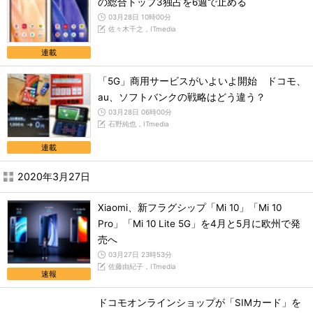
の総合トップ3独占を6週で止める
03月28日 10時00分
佐々木千之，ITmedia
連載
「5G」商用サービスがいよいよ開始 ドコモ、
au、ソフトバンクの戦略はどう違う？
03月28日 06時00分
石野純也，ITmedia
連載
2020年3月27日
Xiaomi、新フラグシップ「Mi 10」「Mi 10
Pro」「Mi 10 Lite 5G」を4月と5月に欧州で発
売へ
03月27日 23時53分
佐藤由紀子，ITmedia
速報
ドコモオンラインショップが「SIMカード」を