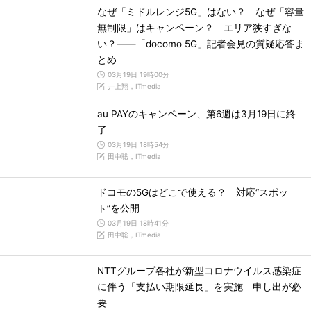
なぜ「ミドルレンジ5G」はない？ なぜ「容量
無制限」はキャンペーン？ エリア狭すぎな
い？――「docomo 5G」記者会見の質疑応答ま
とめ
03月19日 19時00分
井上翔，ITmedia
au PAYのキャンペーン、第6週は3月19日に終
了
03月19日 18時54分
田中聡，ITmedia
ドコモの5Gはどこで使える？ 対応“スポッ
ト”を公開
03月19日 18時41分
田中聡，ITmedia
NTTグループ各社が新型コロナウイルス感染症
に伴う「支払い期限延長」を実施 申し出が必
要