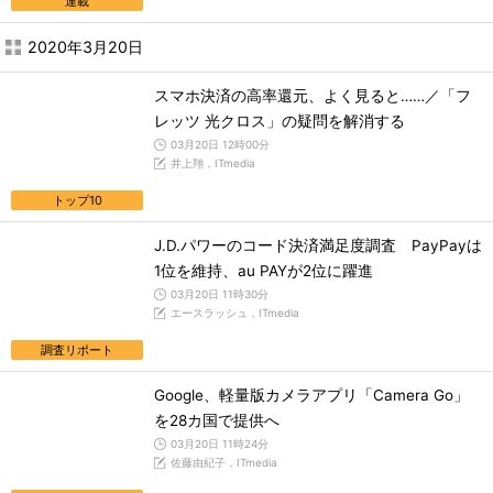
連載
2020年3月20日
スマホ決済の高率還元、よく見ると……／「フ
レッツ 光クロス」の疑問を解消する
03月20日 12時00分
井上翔，ITmedia
トップ10
J.D.パワーのコード決済満足度調査 PayPayは
1位を維持、au PAYが2位に躍進
03月20日 11時30分
エースラッシュ，ITmedia
調査リポート
Google、軽量版カメラアプリ「Camera Go」
を28カ国で提供へ
03月20日 11時24分
佐藤由紀子，ITmedia