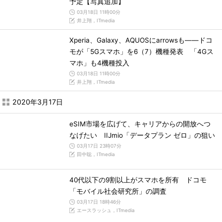
予定【写真追加】
03月18日 11時00分
井上翔，ITmedia
Xperia、Galaxy、AQUOSにarrowsも――ドコ
モが「5Gスマホ」を6（7）機種発表 「4Gス
マホ」も4機種投入
03月18日 11時00分
井上翔，ITmedia
2020年3月17日
eSIM市場を広げて、キャリアからの開放へつ
なげたい IIJmio「データプラン ゼロ」の狙い
03月17日 23時07分
田中聡，ITmedia
40代以下の9割以上がスマホを所有 ドコモ
「モバイル社会研究所」の調査
03月17日 18時46分
エースラッシュ，ITmedia