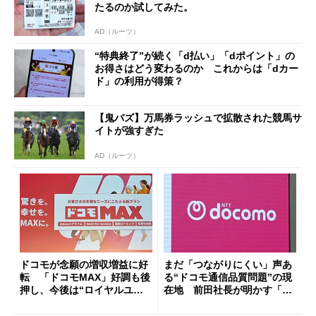
たるのか試してみた。
AD（ルーツ）
“特典終了”が続く「d払い」「dポイント」の
お得さはどう変わるのか これからは「dカー
ド」の利用が得策？
【鬼バズ】万馬券ラッシュで拡散された競馬サ
イトが強すぎた
AD（ルーツ）
ドコモが念願の増収増益に好
まだ「つながりにくい」声あ
転 「ドコモMAX」好調も後
る“ドコモ通信品質問題”の現
押し、今後は“ロイヤルユー
在地 前田社長が明かす「道
ザー”を重視
半ば」の詳細解説