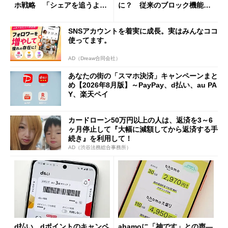
ホ戦略 「シェアを追うより
に？ 従来のブロック機能と
も既存ユーザーを大切に」
の決定的な違い
SNSアカウントを着実に成長。実はみんなココ
使ってます。
AD（Dreaw合同会社）
あなたの街の「スマホ決済」キャンペーンまと
め【2026年8月版】～PayPay、d払い、au PA
Y、楽天ペイ
カードローン50万円以上の人は、返済を3～6
ヶ月停止して『大幅に減額してから返済する手
続き』を利用して！
AD（渋谷法務総合事務所）
d払い、dポイントのキャンペ
ahamoに「神です」との声―