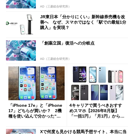
AD（三菱総合研究所）
JR東日本「分かりにくい」新幹線券売機を改
善へ なぜ、スマホではなく「駅での最短1分
購入」を実現？
「創薬立国」復活への分岐点
AD（三菱総合研究所）
「iPhone 17e」と「iPhone
4キャリアで買うべきおすす
17」どちらが買いか？ 2機
めスマホ【2026年8月版】
種を使い込んで分かった“ス
「一括1円」「月1円」からお
ペック表にない違い”
得なiPhone／Pixel／Galaxy
まで
Xで何度も見かける競馬予想サイト、本当に当