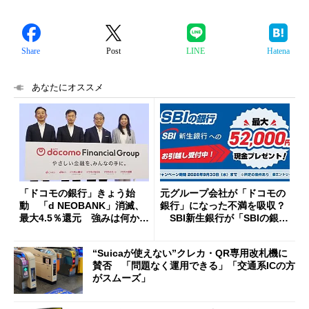
Share
Post
LINE
Hatena
あなたにオススメ
「ドコモの銀行」きょう始
元グループ会社が「ドコモの
動 「d NEOBANK」消滅、
銀行」になった不満を吸収？
最大4.5％還元 強みは何か解
SBI新生銀行が「SBIの銀
説
行」として最大5.2万円のキャ
ッシュバックキャンペーンを
“Suicaが使えない”クレカ・QR専用改札機に
開催
賛否 「問題なく運用できる」「交通系ICの方
がスムーズ」