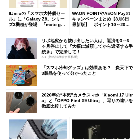
IIJmioの「スマホ大特価セー
WAON POINTやAEON Payの
ル」に「Galaxy Z8」シリー
キャンペーンまとめ【8月6日
ズ3機種が登場 「moto g37
最新版】 ポイント10～20倍
j」や「OPPO Find X9 Ultr
の獲得チャンス多数
a」も
リボ地獄から抜け出したい人は、返済を3～6
ヶ月停止して『大幅に減額してから返済する手
続き』で完済して！
AD（渋谷法務総合事務所）
「スマホ冷却グッズ」は効果ある？ 炎天下で
3製品を使って分かったこと
2026年の“本気”カメラスマホ「Xiaomi 17 Ultr
a」と「OPPO Find X9 Ultra」、写りの違いを
徹底比較してみた