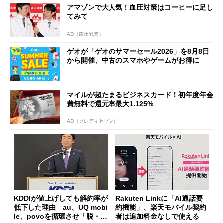
アマゾンで大人気！血圧対策はコーヒーに足し
てみて
AD（森永乳業）
ゲオが「ゲオのサマーセール2026」を8月8日
から開催、中古のスマホやゲームがお得に
マイルが超たまるビジネスカード！初年度年会
費無料で還元率最大1.125%
AD（クレディセゾン）
KDDIが値上げしても解約率が
Rakuten Linkに「AI通話要
低下した理由 au、UQ mobi
約機能」、楽天モバイル契約
le、povoを循環させ「脱・販
者は追加料金なしで使える