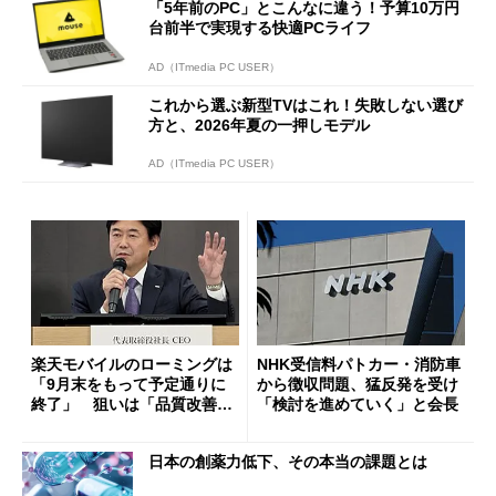
「5年前のPC」とこんなに違う！予算10万円
台前半で実現する快適PCライフ
AD（ITmedia PC USER）
これから選ぶ新型TVはこれ！失敗しない選び
方と、2026年夏の一押しモデル
AD（ITmedia PC USER）
楽天モバイルのローミングは
NHK受信料パトカー・消防車
「9月末をもって予定通りに
から徴収問題、猛反発を受け
終了」 狙いは「品質改善」
「検討を進めていく」と会長
ただし「ルーラル限定で期
限を切った新契約」の可能性
日本の創薬力低下、その本当の課題とは
も