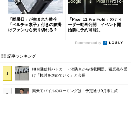
「酷暑日」が生まれた昨今
「Pixel 11 Pro Fold」のティ
「ペルチェ素子」付きの腰掛
ーザー動画公開 イベント開
けファンなら乗り切れる？
始前に予約可能に
Recommended by
記事ランキング
NHK受信料パトカー・消防車から徴収問題、猛反発を受
け「検討を進めていく」と会長
楽天モバイルのローミングは「予定通り9月末に終
了」 ただし「ルーラル限定で継続」の可能性も
フォルダブルスマホを支える“影の主役” TCLの折りた
たみディスプレイを見てきた