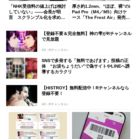
「NHK受信料の値上げは検討
厚さ約1.2mm、“ほぼ、裸”のi
していない」――会長が明
Pad Pro（M4／M5）向けケ
言 スクランブル化を求める
ース「The Frost Air」発売
声絶えず
ケースフィニットから
【登録不要＆完全無料】神の雫がRチャンネル
で見放題
AD（Rチャンネル）
SNSで多発する「無料であげます」投稿の正
体 “お涙ちょうだい”で偽サイトやLINEへ誘
導するカラクリ
【HISTROY】無料配信中！Rチャンネルなら
登録不要！
AD（Rチャンネル）