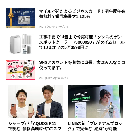
促費競争」へ
マイルが超たまるビジネスカード！初年度年会
費無料で還元率最大1.125%
AD（クレディセゾン）
工事不要で14畳まで冷房可能「タンスのゲン
スポットクーラー 79800020」がタイムセール
で10％オフの5万3999円に
SNSアカウントを着実に成長。実はみんなココ
使ってます。
AD（Dreaw合同会社）
シャープが「AQUOS R11」
LINEの新「プレミアムブロッ
で挑む“価格高騰時代”のスマ
ク」で完全な“絶縁”が可能