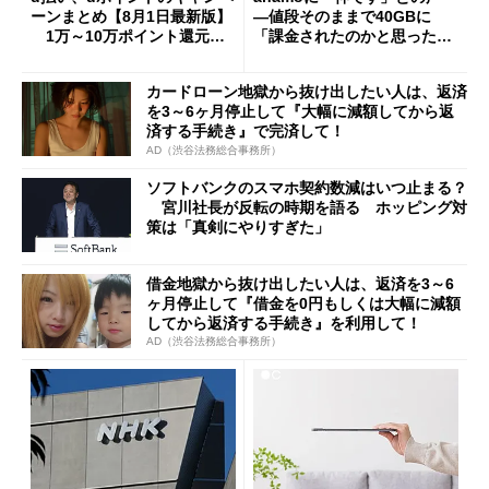
ーンまとめ【8月1日最新版】
―値段そのままで40GBに
1万～10万ポイント還元の
「課金されたのかと思った」
施策がめじろ押し
と戸惑いも
カードローン地獄から抜け出したい人は、返済
を3～6ヶ月停止して『大幅に減額してから返
済する手続き』で完済して！
AD（渋谷法務総合事務所）
ソフトバンクのスマホ契約数減はいつ止まる？
宮川社長が反転の時期を語る ホッピング対
策は「真剣にやりすぎた」
借金地獄から抜け出したい人は、返済を3～6
ヶ月停止して『借金を0円もしくは大幅に減額
してから返済する手続き』を利用して！
AD（渋谷法務総合事務所）