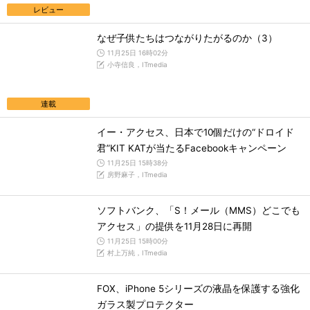
レビュー
なぜ子供たちはつながりたがるのか（3）
11月25日 16時02分
小寺信良，ITmedia
連載
イー・アクセス、日本で10個だけの“ドロイド
君”KIT KATが当たるFacebookキャンペーン
11月25日 15時38分
房野麻子，ITmedia
ソフトバンク、「S！メール（MMS）どこでも
アクセス」の提供を11月28日に再開
11月25日 15時00分
村上万純，ITmedia
FOX、iPhone 5シリーズの液晶を保護する強化
ガラス製プロテクター