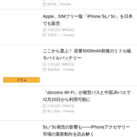
田中聡，ITmedia
Apple、SIMフリー版「iPhone 5s／5c」を日本
でも販売
11月22日 18時24分
平賀洋一，ITmedia
ここから選ぶ！ 容量5000mAh前後のミドル級
モバイルバッテリー
11月22日 18時22分
長浜和也，ITmedia
コラム
「docomo Wi-Fi」が都営バスと中国JRバスで
12月20日から利用可能に
11月22日 17時57分
村上万純，ITmedia
5s／5c発売の影響も――iPhoneアクセサリー
市場の最新動向を読み解く