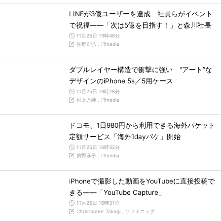
LINEが3億ユーザーを達成 社員らがイベント
で祝福――「次は5億を目指す！」と森川社長
11月25日 19時46分
佐野正弘，ITmedia
ダブルレイヤー構造で衝撃に強い “アート”な
デザインのiPhone 5s／5用ケース
11月25日 19時28分
村上万純，ITmedia
ドコモ、1日980円から利用できる海外パケット
定額サービス「海外1dayパケ」開始
11月25日 16時32分
房野麻子，ITmedia
iPhoneで撮影した動画をYouTubeに直接投稿で
きる――「YouTube Capture」
11月25日 16時31分
Christopher Takagi，ソフトニック