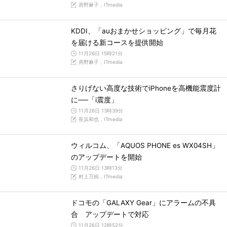
房野麻子，ITmedia
KDDI、「auおまかせショッピング」で毎月花
を届ける新コースを提供開始
11月26日 15時21分
房野麻子，ITmedia
さりげない高度な技術でiPhoneを高機能震度計
に──「i震度」
11月26日 13時39分
長浜和也，ITmedia
ウィルコム、「AQUOS PHONE es WX04SH」
のアップデートを開始
11月26日 13時13分
村上万純，ITmedia
ドコモの「GALAXY Gear」にアラームの不具
合 アップデートで対応
11月26日 12時52分