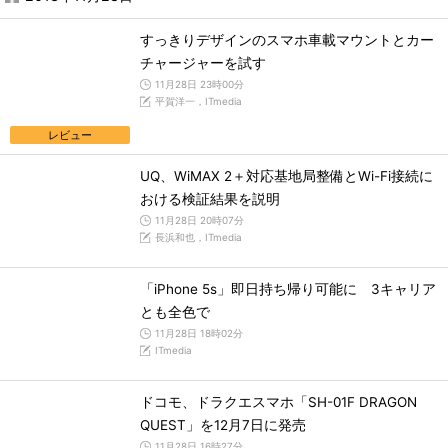
すっきりデザインのスマホ車載マウントとカー
チャージャーを試す
11月28日 23時00分
平賀洋一，ITmedia
レビュー
UQ、WiMAX 2＋対応基地局整備とWi-Fi接続に
おける検証結果を説明
11月28日 20時07分
長浜和也，ITmedia
「iPhone 5s」即日持ち帰り可能に 3キャリア
とも全色で
11月28日 18時02分
ITmedia
ドコモ、ドラクエスマホ「SH-01F DRAGON
QUEST」を12月7日に発売
11月28日 16時27分