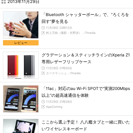
2013年11月29日
「Bluetooth シャッターボール」で、“ろくろを
回す”夢を見る
11月29日 22時12分
村上万純（撮影：矢野渉），ITmedia
レビュー
グラデーション＆スティッチラインのXperia Z1
専用レザーフリップケース
11月29日 21時50分
エースラッシュ，ITmedia
「11ac」対応のau Wi-Fi SPOTで“実測200Mbps
以上”の超高速通信を体験
11月29日 21時28分
AppComing
ここから選ぶ予定！ 八八艦タブと一緒に買いた
いワイヤレスキーボード