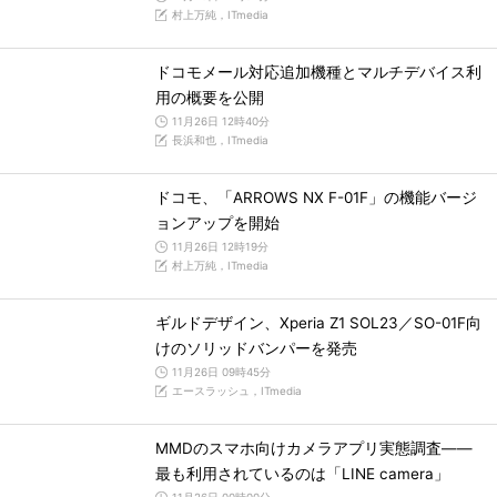
村上万純，ITmedia
ドコモメール対応追加機種とマルチデバイス利
用の概要を公開
11月26日 12時40分
長浜和也，ITmedia
ドコモ、「ARROWS NX F-01F」の機能バージ
ョンアップを開始
11月26日 12時19分
村上万純，ITmedia
ギルドデザイン、Xperia Z1 SOL23／SO-01F向
けのソリッドバンパーを発売
11月26日 09時45分
エースラッシュ，ITmedia
MMDのスマホ向けカメラアプリ実態調査――
最も利用されているのは「LINE camera」