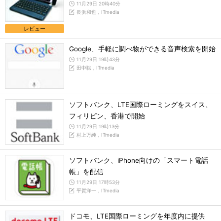
11月29日 20時40分
長浜和也，ITmedia
レビュー
Google、手軽に調べ物ができる音声検索を開始
11月29日 19時43分
田中聡，ITmedia
ソフトバンク、LTE国際ローミングをスイス、
フィリピン、香港で開始
11月29日 19時13分
村上万純，ITmedia
ソフトバンク、iPhone向けの「スマート電話
帳」を配信
11月29日 17時53分
平賀洋一，ITmedia
ドコモ、LTE国際ローミングを年度内に提供