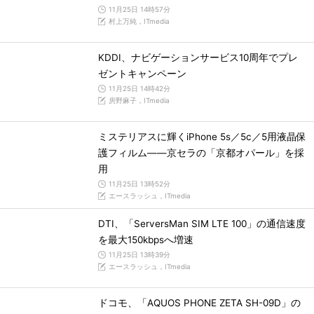
11月25日 14時57分
村上万純，ITmedia
KDDI、ナビゲーションサービス10周年でプレ
ゼントキャンペーン
11月25日 14時42分
房野麻子，ITmedia
ミステリアスに輝くiPhone 5s／5c／5用液晶保
護フィルム――京セラの「京都オパール」を採
用
11月25日 13時52分
エースラッシュ，ITmedia
DTI、「ServersMan SIM LTE 100」の通信速度
を最大150kbpsへ増速
11月25日 13時39分
エースラッシュ，ITmedia
ドコモ、「AQUOS PHONE ZETA SH-09D」の