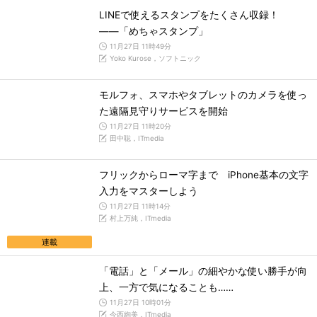
LINEで使えるスタンプをたくさん収録！
――「めちゃスタンプ」
11月27日 11時49分
Yoko Kurose，ソフトニック
モルフォ、スマホやタブレットのカメラを使っ
た遠隔見守りサービスを開始
11月27日 11時20分
田中聡，ITmedia
フリックからローマ字まで iPhone基本の文字
入力をマスターしよう
11月27日 11時14分
村上万純，ITmedia
連載
「電話」と「メール」の細やかな使い勝手が向
上、一方で気になることも……
11月27日 10時01分
今西絢美，ITmedia