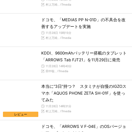
村上万純，ITmedia
ドコモ、「MEDIAS PP N-01D」の不具合を改
善するアップデートを実施
11月28日 15時15分
村上万純，ITmedia
KDDI、9600mAhバッテリー搭載のタブレット
「ARROWS Tab FJT21」を11月29日に発売
11月28日 14時40分
田中聡，ITmedia
本当に“3日”持つ？ スタミナが自慢のIGZOス
マホ「AQUOS PHONE ZETA SH-01F」を使っ
てみた
11月28日 14時31分
村上万純，ITmedia
レビュー
ドコモ、「ARROWS V F-04E」のOSバージョ