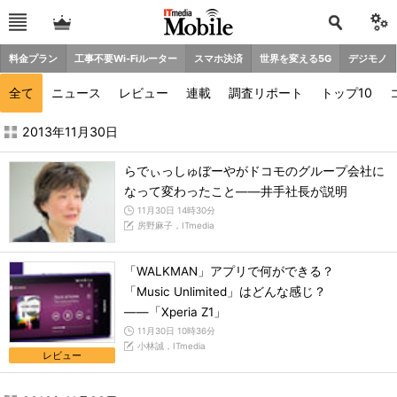
料金プラン
工事不要Wi-Fiルーター
スマホ決済
世界を変える5G
デジモノ
全て
ニュース
レビュー
連載
調査リポート
トップ10
2013年11月の記事一覧 - ITmedia Mobile
2013年11月30日
らでぃっしゅぼーやがドコモのグループ会社に
なって変わったこと――井手社長が説明
11月30日 14時30分
房野麻子，ITmedia
「WALKMAN」アプリで何ができる？
「Music Unlimited」はどんな感じ？
――「Xperia Z1」
11月30日 10時36分
小林誠，ITmedia
レビュー