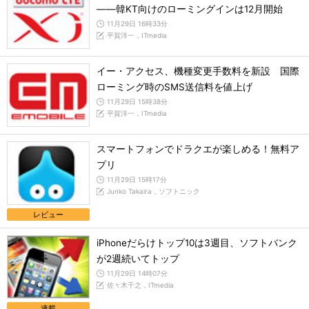
――韓KT向けのローミングインは12月開始
11月29日 16時33分
平賀洋一，ITmedia
イー・アクセス、機種変更手数料を新設 国際
ローミング時のSMS送信料を値上げ
11月29日 15時38分
平賀洋一，ITmedia
スマートフォンでドラクエが楽しめる！無料ア
プリ
11月29日 15時17分
Junko Takaira，ソフトニック
レビュー
iPhoneだらけトップ10は3週目、ソフトバンク
が2週続いてトップ
11月29日 14時07分
佐々木千之，ITmedia
連載