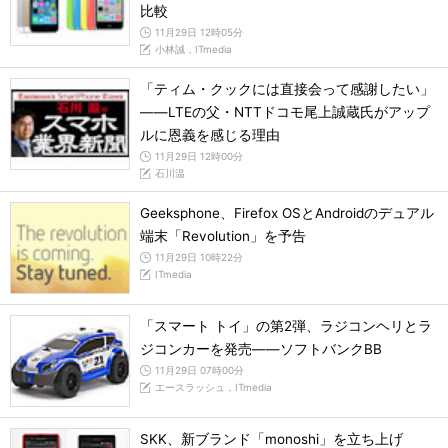
比較
11月29日 12時05分
小林誠，ITmedia
「ティム・クックには直接会って感謝したい」
――LTEの父・NTTドコモ尾上誠蔵氏がアップ
ルに恩義を感じる理由
11月29日 12時00分
石川温
Geeksphone、Firefox OSとAndroidのデュアル
端末「Revolution」を予告
11月29日 10時22分
ITmedia
「スマート トイ」の第2弾、ラジコンヘリとラ
ジコンカーを発売――ソフトバンクBB
11月29日 07時00分
エースラッシュ，ITmedia
SKK、新ブランド「monoshi」を立ち上げ