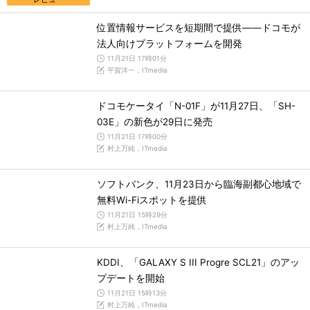
位置情報サービスを短期間で提供――ドコモが
法人向けプラットフォームを開発
11月21日 17時01分
平賀洋一，ITmedia
ドコモケータイ「N-01F」が11月27日、「SH-
03E」の新色が29日に発売
11月21日 17時00分
村上万純，ITmedia
ソフトバンク、11月23日から臨海副都心地域で
無料Wi-Fiスポットを提供
11月21日 15時29分
村上万純，ITmedia
KDDI、「GALAXY S III Progre SCL21」のアッ
プデートを開始
11月21日 15時13分
村上万純，ITmedia