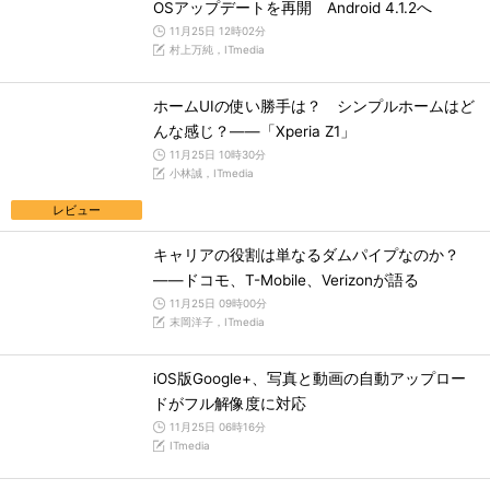
OSアップデートを再開 Android 4.1.2へ
11月25日 12時02分
村上万純，ITmedia
ホームUIの使い勝手は？ シンプルホームはど
んな感じ？――「Xperia Z1」
11月25日 10時30分
小林誠，ITmedia
レビュー
キャリアの役割は単なるダムパイプなのか？
――ドコモ、T-Mobile、Verizonが語る
11月25日 09時00分
末岡洋子，ITmedia
iOS版Google+、写真と動画の自動アップロー
ドがフル解像度に対応
11月25日 06時16分
ITmedia