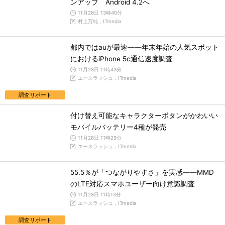
ンアップ Android 4.2へ
11月28日 13時40分
村上万純，ITmedia
都内ではauが最速――年末年始の人気スポット
におけるiPhone 5c通信速度調査
11月28日 11時43分
エースラッシュ，ITmedia
調査リポート
付け替え可能なキャラクターボタンがかわいい
モバイルバッテリー4種が発売
11月28日 11時29分
エースラッシュ，ITmedia
55.5％が「つながりやすさ」を実感――MMD
のLTE対応スマホユーザー向け意識調査
11月28日 11時13分
エースラッシュ，ITmedia
調査リポート