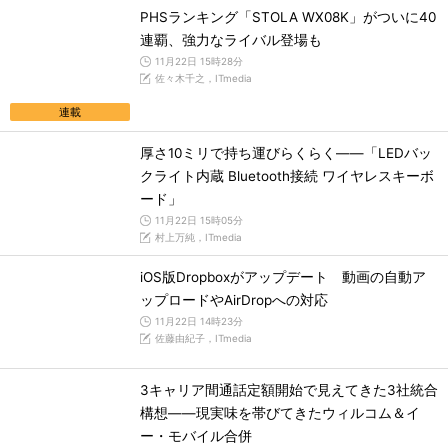
PHSランキング「STOLA WX08K」がついに40
連覇、強力なライバル登場も
11月22日 15時28分
佐々木千之，ITmedia
連載
厚さ10ミリで持ち運びらくらく――「LEDバッ
クライト内蔵 Bluetooth接続 ワイヤレスキーボ
ード」
11月22日 15時05分
村上万純，ITmedia
iOS版Dropboxがアップデート 動画の自動ア
ップロードやAirDropへの対応
11月22日 14時23分
佐藤由紀子，ITmedia
3キャリア間通話定額開始で見えてきた3社統合
構想――現実味を帯びてきたウィルコム＆イ
ー・モバイル合併