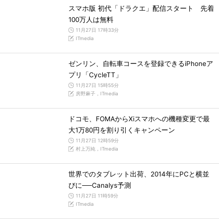
スマホ版 初代「ドラクエ」配信スタート 先着
100万人は無料
11月27日 17時33分
ITmedia
ゼンリン、自転車コースを登録できるiPhoneア
プリ「CycleTT」
11月27日 15時55分
房野麻子，ITmedia
ドコモ、FOMAからXiスマホへの機種変更で最
大1万80円を割り引くキャンペーン
11月27日 12時59分
村上万純，ITmedia
世界でのタブレット出荷、2014年にPCと横並
びに──Canalys予測
11月27日 11時59分
ITmedia