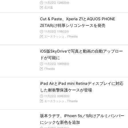
11月22日 12時00分
石川温
Cut & Paste、Xperia Z1とAQUOS PHONE
ZETA向け特厚シリコンケースを発売
11月22日 11時03分
エースラッシュ，ITmedia
iOS版SkyDriveで写真と動画の自動アップロー
ドが可能に
11月22日 10時56分
ITmedia
iPad AirとiPad mini Retinaディスプレイに対応
した耐衝撃保護ケースが登場
11月22日 00時00分
エースラッシュ，ITmedia
坂本ラヂヲ、iPhoen 5s／5向けアルミバンパー
にシックな新色を追加