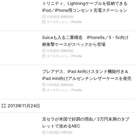
トリニティ、Lightningケーブルを収納できる
iPod／iPhone用コンセント充電ステーション
11月25日 00時00分
エースラッシュ，ITmedia
Suicaも入る二重構造 iPhone5s／5・5c向け
耐衝撃ケースがスペックから登場
11月25日 00時00分
エースラッシュ，ITmedia
プレアデス、iPad Air向けスタンド機能付き＆
iPad mini向けアルゼンチンレザーケースを発売
11月25日 00時00分
エースラッシュ，ITmedia
2013年11月24日
京セラが米国で好調の理由／3万円未満のタブ
レットで攻めるNEC
11月24日 11時15分