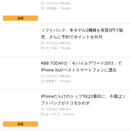
11月22日 17時48分
大野泰敬，ITmedia
連載
ソフトバンク、冬モデル2機種を実質0円で販
売 さらに予約でポイントを付与
11月22日 16時50分
村上万純，ITmedia
RBB TODAYの「モバイルアワード2013」で
iPhone 5sがベストスマートフォンに選出
11月22日 15時38分
房野麻子，ITmedia
iPhoneだらけのトップ10は2週目に、今週はソ
フトバンクがドコモかわす
11月22日 15時28分
佐々木千之，ITmedia
連載