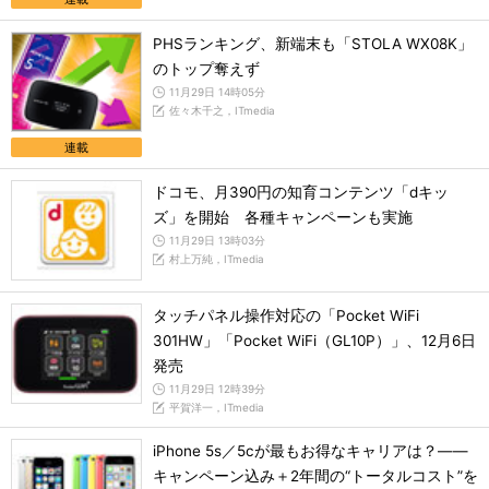
PHSランキング、新端末も「STOLA WX08K」
のトップ奪えず
11月29日 14時05分
佐々木千之，ITmedia
連載
ドコモ、月390円の知育コンテンツ「dキッ
ズ」を開始 各種キャンペーンも実施
11月29日 13時03分
村上万純，ITmedia
タッチパネル操作対応の「Pocket WiFi
301HW」「Pocket WiFi（GL10P）」、12月6日
発売
11月29日 12時39分
平賀洋一，ITmedia
iPhone 5s／5cが最もお得なキャリアは？――
キャンペーン込み＋2年間の“トータルコスト”を