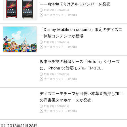
――Xperia Z向けアルミバンパーを発売
11月29日 07時00分
エースラッシュ，ITmedia
「Disney Mobile on docomo」限定のディズニ
ー体験コンテンツが登場
11月29日 00時00分
エースラッシュ，ITmedia
坂本ラヂヲの極薄ケース「Helium」シリーズ
に、iPhone 5c対応モデル「143CL」
11月29日 00時00分
エースラッシュ，ITmedia
ディズニーモチーフが可愛い本革＆箔押し加工
の洋書風スマホケースが発売
11月29日 00時00分
エースラッシュ，ITmedia
2013年11月28日