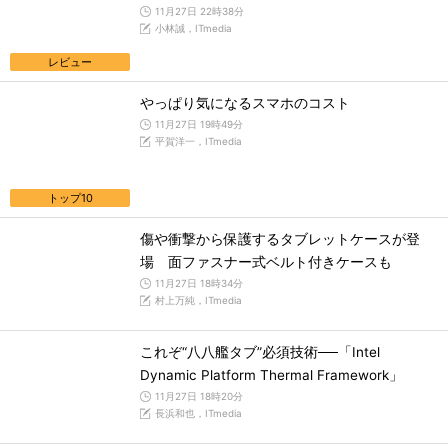
11月27日 22時38分
小林誠，ITmedia
レビュー
やっぱり気になるスマホのコスト
11月27日 19時49分
平賀洋一，ITmedia
トップ10
傷や衝撃から保護するタブレットケースが登
場 面ファスナー式ベルト付きケースも
11月27日 18時34分
村上万純，ITmedia
これぞ“八八艦タブ”必須技術──「Intel
Dynamic Platform Thermal Framework」
11月27日 18時20分
長浜和也，ITmedia