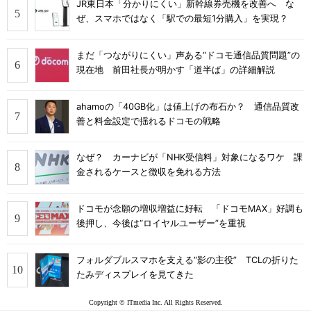
JR東日本「分かりにくい」新幹線券売機を改善へ な
ぜ、スマホではなく「駅での最短1分購入」を実現？
まだ「つながりにくい」声ある“ドコモ通信品質問題”の
現在地 前田社長が明かす「道半ば」の詳細解説
ahamoの「40GB化」は値上げの布石か？ 通信品質改
善と料金設定で揺れるドコモの戦略
なぜ？ カーナビが「NHK受信料」対象になるワケ 課
金されるケースと徴収を免れる方法
ドコモが念願の増収増益に好転 「ドコモMAX」好調も
後押し、今後は“ロイヤルユーザー”を重視
フォルダブルスマホを支える“影の主役” TCLの折りた
たみディスプレイを見てきた
Copyright © ITmedia Inc. All Rights Reserved.