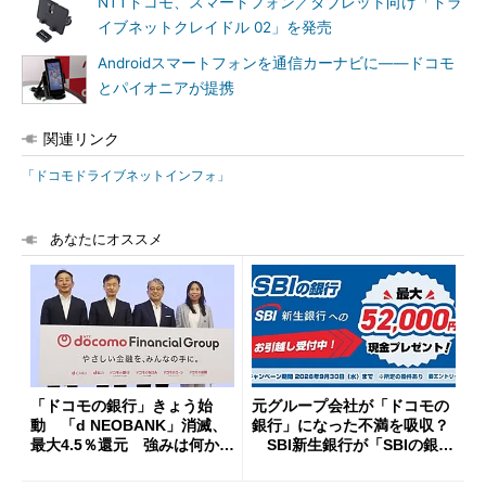
NTTドコモ、スマートフォン／タブレット向け「ドラ
イブネットクレイドル 02」を発売
Androidスマートフォンを通信カーナビに――ドコモ
とパイオニアが提携
関連リンク
「ドコモドライブネットインフォ」
あなたにオススメ
「ドコモの銀行」きょう始
元グループ会社が「ドコモの
動 「d NEOBANK」消滅、
銀行」になった不満を吸収？
最大4.5％還元 強みは何か解
SBI新生銀行が「SBIの銀
説
行」として最大5.2万円のキャ
ッシュバックキャンペーンを