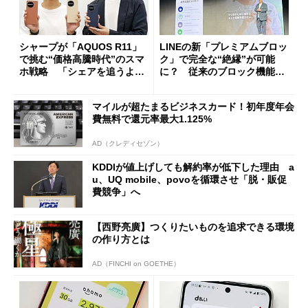
シャープが「AQUOS R11」
LINEの新「プレミアムブロッ
で挑む“価格高騰時代”のスマ
ク」で完全な“絶縁”が可能
ホ戦略 「シェアを追うより
に？ 従来のブロック機能と
も既存ユーザーを大切に」
の決定的な違い
マイルが超たまるビジネスカード！初年度年会
費無料で還元率最大1.125%
AD（クレディセゾン）
KDDIが値上げしても解約率が低下した理由 a
u、UQ mobile、povoを循環させ「脱・販促
費競争」へ
【西野亮廣】つくりたいものを追求できる環境
の作り方とは
AD（FINCHI on GOETHE）