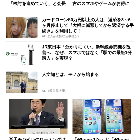
「検討を進めていく」と会長
古のスマホやゲームがお得に
カードローン50万円以上の人は、返済を3～6
ヶ月停止して『大幅に減額してから返済する手
続き』を利用して！
AD（渋谷法務総合事務所）
JR東日本「分かりにくい」新幹線券売機を改
善へ なぜ、スマホではなく「駅での最短1分
購入」を実現？
人文知とは、モノから始まる
AD（國學院大學）
楽天モバイルのローミングは
「iPhone 17e」と「iPhone