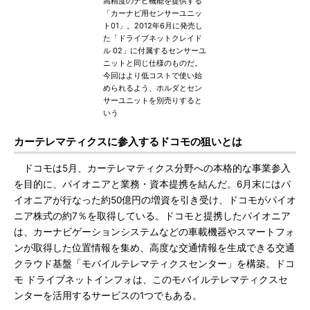
高精度のナビ機能を提供する
「カーナビ用センサーユニッ
ト01」。2012年6月に発売し
た「ドライブネットクレイド
ル 02」に付属するセンサーユ
ニットと同じ仕様のものだ。
今回はより低コストで使い始
められるよう、ホルダとセン
サーユニットを別売りすると
いう
カーテレマティクスに参入するドコモの狙いとは
ドコモは5月、カーテレマティクス分野への本格的な事業参入
を目的に、パイオニアと業務・資本提携を結んだ。6月末にはパ
イオニアが行なった約50億円の増資を引き受け、ドコモがパイオ
ニア株式の約7％を取得している。ドコモと提携したパイオニア
は、カーナビゲーションシステムなどの車載機器やスマートフォ
ンが取得した位置情報を集め、高度な交通情報を生成できる交通
クラウド基盤「モバイルテレマティクスセンター」を構築。ドコ
モ ドライブネットインフォは、このモバイルテレマティクスセ
ンターを活用するサービスの1つでもある。