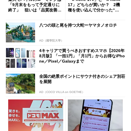
「9月末をもって予定通りに
17」どちらが買いか？ 2機
終了」 狙いは「品質改善」
種を使い込んで分かった“ス
ただし「ルーラル限定で期
ペック表にない違い”
限を切った新契約」の可能性
八つの頭と尾を持つ大蛇ーヤマタノオロチ
も
AD（國學院大學）
4キャリアで買うべきおすすめスマホ【2026年
8月版】「一括1円」「月1円」からお得なiPho
ne／Pixel／Galaxyまで
全国の絶景ポイントにサウナ付きのシェア別荘
を展開
AD（COCO VILLA on GOETHE）