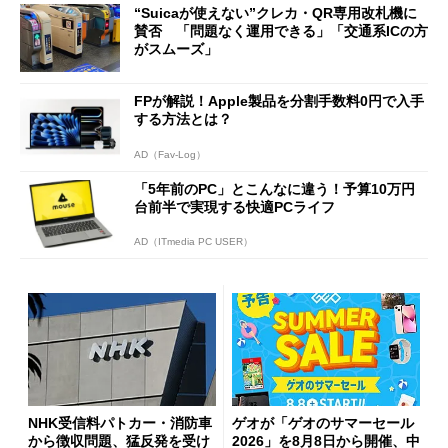
“Suicaが使えない”クレカ・QR専用改札機に
開催
賛否 「問題なく運用できる」「交通系ICの方
がスムーズ」
FPが解説！Apple製品を分割手数料0円で入手
する方法とは？
AD（Fav-Log）
「5年前のPC」とこんなに違う！予算10万円
台前半で実現する快適PCライフ
AD（ITmedia PC USER）
NHK受信料パトカー・消防車
ゲオが「ゲオのサマーセール
から徴収問題、猛反発を受け
2026」を8月8日から開催、中