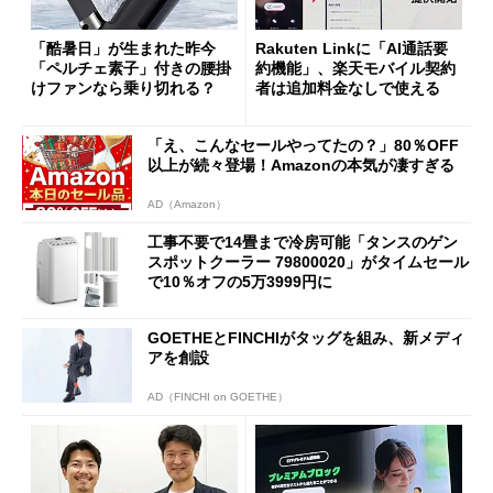
「酷暑日」が生まれた昨今
Rakuten Linkに「AI通話要
「ペルチェ素子」付きの腰掛
約機能」、楽天モバイル契約
けファンなら乗り切れる？
者は追加料金なしで使える
「え、こんなセールやってたの？」80％OFF
以上が続々登場！Amazonの本気が凄すぎる
AD（Amazon）
工事不要で14畳まで冷房可能「タンスのゲン
スポットクーラー 79800020」がタイムセール
で10％オフの5万3999円に
GOETHEとFINCHIがタッグを組み、新メディ
アを創設
AD（FINCHI on GOETHE）