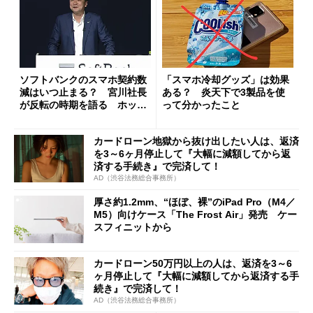
ソフトバンクのスマホ契約数
「スマホ冷却グッズ」は効果
減はいつ止まる？ 宮川社長
ある？ 炎天下で3製品を使
が反転の時期を語る ホッピ
って分かったこと
ング対策は「真剣にやりすぎ
た」
カードローン地獄から抜け出したい人は、返済
を3～6ヶ月停止して『大幅に減額してから返
済する手続き』で完済して！
AD（渋谷法務総合事務所）
厚さ約1.2mm、“ほぼ、裸”のiPad Pro（M4／
M5）向けケース「The Frost Air」発売 ケー
スフィニットから
カードローン50万円以上の人は、返済を3～6
ヶ月停止して『大幅に減額してから返済する手
続き』で完済して！
AD（渋谷法務総合事務所）