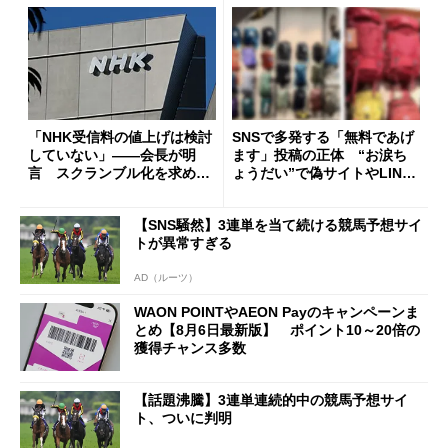
「NHK受信料の値上げは検討
SNSで多発する「無料であげ
していない」――会長が明
ます」投稿の正体 “お涙ち
言 スクランブル化を求める
ょうだい”で偽サイトやLINE
声絶えず
へ誘導するカラクリ
【SNS騒然】3連単を当て続ける競馬予想サイ
トが異常すぎる
AD（ルーツ）
WAON POINTやAEON Payのキャンペーンま
とめ【8月6日最新版】 ポイント10～20倍の
獲得チャンス多数
【話題沸騰】3連単連続的中の競馬予想サイ
ト、ついに判明