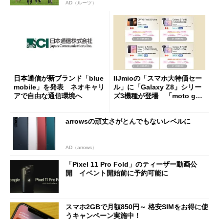
AD（ルーツ）
日本通信が新ブランド「blue
IIJmioの「スマホ大特価セー
mobile」を発表 ネオキャリ
ル」に「Galaxy Z8」シリー
アで自由な通信環境へ
ズ3機種が登場 「moto g37
j」や「OPPO Find X9 Ultr
a」も
arrowsの頑丈さがとんでもないレベルに
AD（arrows）
「Pixel 11 Pro Fold」のティーザー動画公
開 イベント開始前に予約可能に
スマホ2GBで月額850円～ 格安SIMをお得に使
うキャンペーン実施中！