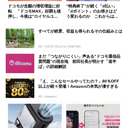
ドコモが念願の増収増益に好
“特典終了”が続く「d払い」
転 「ドコモMAX」好調も後
「dポイント」のお得さはど
押し、今後は“ロイヤルユー
う変わるのか これからは
ザー”を重視
「dカード」の利用が得策？
すべてが絶景、収益も得られるその仕組みとは
AD（COCO VILLA on GOETHE）
まだ「つながりにくい」声ある“ドコモ通信品
質問題”の現在地 前田社長が明かす「道半
ば」の詳細解説
「え、こんなセールやってたの？」80％OFF
以上が続々登場！Amazonの本気が凄すぎる
AD（Amazon）