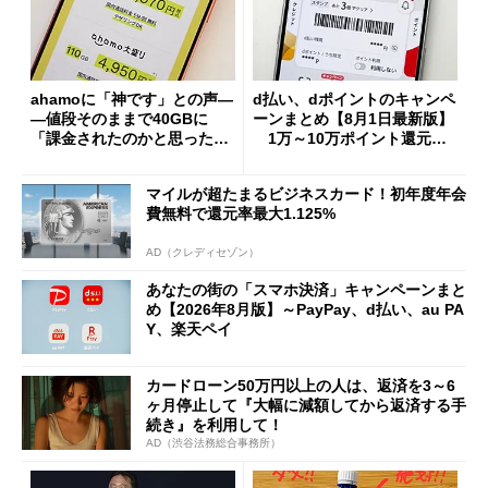
ahamoに「神です」との声―
d払い、dポイントのキャンペ
―値段そのままで40GBに
ーンまとめ【8月1日最新版】
「課金されたのかと思った」
1万～10万ポイント還元の
と戸惑いも
施策がめじろ押し
マイルが超たまるビジネスカード！初年度年会
費無料で還元率最大1.125%
AD（クレディセゾン）
あなたの街の「スマホ決済」キャンペーンまと
め【2026年8月版】～PayPay、d払い、au PA
Y、楽天ペイ
カードローン50万円以上の人は、返済を3～6
ヶ月停止して『大幅に減額してから返済する手
続き』を利用して！
AD（渋谷法務総合事務所）