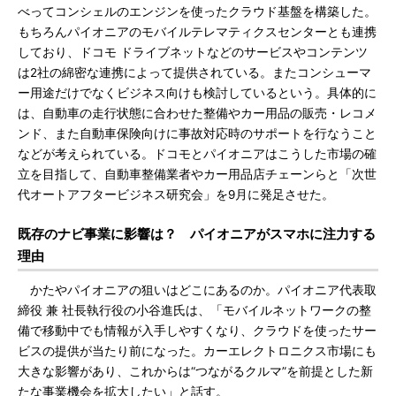
べってコンシェルのエンジンを使ったクラウド基盤を構築した。
もちろんパイオニアのモバイルテレマティクスセンターとも連携
しており、ドコモ ドライブネットなどのサービスやコンテンツ
は2社の綿密な連携によって提供されている。またコンシューマ
ー用途だけでなくビジネス向けも検討しているという。具体的に
は、自動車の走行状態に合わせた整備やカー用品の販売・レコメ
ンド、また自動車保険向けに事故対応時のサポートを行なうこと
などが考えられている。ドコモとパイオニアはこうした市場の確
立を目指して、自動車整備業者やカー用品店チェーンらと「次世
代オートアフタービジネス研究会」を9月に発足させた。
既存のナビ事業に影響は？ パイオニアがスマホに注力する
理由
かたやパイオニアの狙いはどこにあるのか。パイオニア代表取
締役 兼 社長執行役の小谷進氏は、「モバイルネットワークの整
備で移動中でも情報が入手しやすくなり、クラウドを使ったサー
ビスの提供が当たり前になった。カーエレクトロニクス市場にも
大きな影響があり、これからは“つながるクルマ”を前提とした新
たな事業機会を拡大したい」と話す。