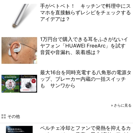
手がベトベト！ キッチンで料理中にス
マホを直接触らずレシピをチェックする
アイデアは？
1万円台で購入できる耳をふさがないイ
ヤフォン「HUAWEI FreeArc」を試す
音質や音漏れ、装着感は？
最大16台を同時充電する八角形の電源タ
ップ、ブレーカー内蔵の一括スイッチ
も サンワから
»
さらに見る
その他
ペルチェ冷却とファンで発熱を抑えるカ