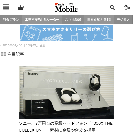
料金プラン
工事不要Wi-Fiルーター
スマホ決済
世界を変える5G
デジモノ
»
2026年08月10日 13時49分 更新
注目記事
ソニー、8万円台の高級ヘッドフォン「1000X THE
COLLEXION」 素材に金属や合皮を採用