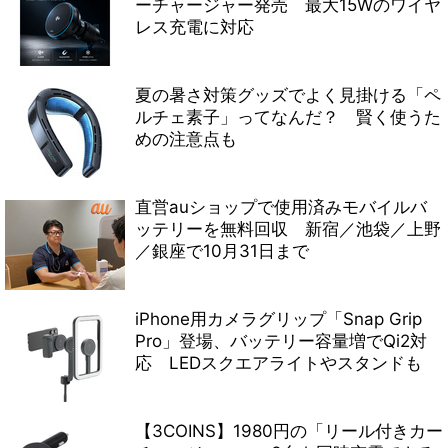
ーチャージャー発売 最大15Wのワイヤ
レス充電に対応
夏の暑さ対策グッズでよく見掛ける「ペ
ルチェ素子」ってなんだ？ 賢く使うた
めの注意点も
直営auショップで使用済みモバイルバ
ッテリーを無料回収 新宿／池袋／上野
／銀座で10月31日まで
iPhone用カメラグリップ「Snap Grip
Pro」登場、バッテリー容量増でQi2対
応 LEDスクエアライトやスタンドも
【3COINS】1980円の「リール付きカー