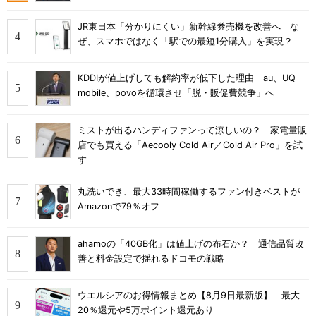
JR東日本「分かりにくい」新幹線券売機を改善へ な
ぜ、スマホではなく「駅での最短1分購入」を実現？
KDDIが値上げしても解約率が低下した理由 au、UQ
mobile、povoを循環させ「脱・販促費競争」へ
ミストが出るハンディファンって涼しいの？ 家電量販
店でも買える「Aecooly Cold Air／Cold Air Pro」を試
す
丸洗いでき、最大33時間稼働するファン付きベストが
Amazonで79％オフ
ahamoの「40GB化」は値上げの布石か？ 通信品質改
善と料金設定で揺れるドコモの戦略
ウエルシアのお得情報まとめ【8月9日最新版】 最大
20％還元や5万ポイント還元あり