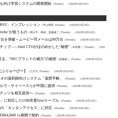
ども向け学習システムの開発開始
（ITmedia）
（2002年10月25日）
F401U」インプレッション
（坪山博貴, ITmedia）
（2002年10月24日）
itoba”が狙うもの
（聞き手、構成：斎藤健二, ITmedia）
（2002年10月24日）
0万台を突破～ムービー写メールは80万台
（ITmedia）
（2002年10月24日）
チップ――Intel CTOがほのめかした“秘密”
（本田雅一, ITmedia）
（2002
251iに見る、“NECブランドの威力”の秘密
（斎藤健二, ITmedia）
（2002年10月24
【ゆーだぶりゅーびー】
（江戸川, ITmedia）
（2002年10月24日）
～カシオの薬剤師向けシステム「薬歴手帳」
（ITmedia）
（2002年10月24日）
ルで～サイベースらが中国に提供
（ITmedia）
（2002年10月24日）
ンテンツを相互提供へ
（ITmedia）
（2002年10月24日）
740」に対応したUSB充電Syncケーブル
（ITmedia）
（2002年10月24日）
EZwebの「カンタンアクセス」に対応
（ITmedia）
（2002年10月24日）
DMA2000 1x展開で契約
（ITmedia）
（2002年10月24日）