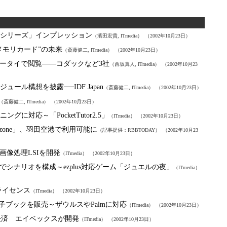
 NXシリーズ」インプレッション
（濱田宏貴, ITmedia）
（2002年10月23日）
メモリカード”の未来
（斎藤健二, ITmedia）
（2002年10月23日）
ータイで閲覧――コダックなど3社
（西坂真人, ITmedia）
（2002年10月23
ュール構想を披露──IDF Japan
（斎藤健二, ITmedia）
（2002年10月23日）
（斎藤健二, ITmedia）
（2002年10月23日）
ングに対応～「PocketTutor2.5」
（ITmedia）
（2002年10月23日）
zone」、羽田空港で利用可能に
（記事提供：RBBTODAY）
（2002年10月23
画像処理LSIを開発
（ITmedia）
（2002年10月23日）
シナリオを構成～ezplus対応ゲーム「ジュエルの夜」
（ITmedia）
ライセンス
（ITmedia）
（2002年10月23日）
の電子ブックを販売～ザウルスやPalmに対応
（ITmedia）
（2002年10月23日）
決済 エイベックスが開発
（ITmedia）
（2002年10月23日）