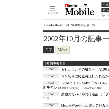
料金
iPho
メディア
Spon
ITmedia Mobile
>
2002年10月の記事一覧
2002年10月の記事一覧 -
全て
NEWS
2002年10月31日
着せかえと光の融合～「A110
NEWS
ワン切りに終止符は打たれるか
NEWS
128MバイトRAMの「e550G
NEWS
新モデル
（後藤祥子, ITmedia）
（2002年10月31日）
最強のモバイル向け液晶は「プ
NEWS
31日）
Mobile Weekly Top10
NEWS