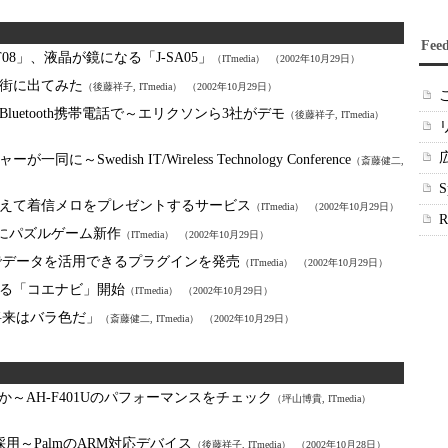
Fee
08」、液晶が鏡になる「J-SA05」
（ITmedia）
（2002年10月29日）
街に出てみた
（後藤祥子, ITmedia）
（2002年10月29日）
uetooth携帯電話で～エリクソンら3社がデモ
（後藤祥子, ITmedia）
wedish IT/Wireless Technology Conference
（斎藤健二,
えて着信メロをプレゼントするサービス
（ITmedia）
（2002年10月29日）
トにパズルゲーム新作
（ITmedia）
（2002年10月29日）
PCでデータを活用できるプラグインを発売
（ITmedia）
（2002年10月29日）
る「コエナビ」開始
（ITmedia）
（2002年10月29日）
将来はバラ色だ」
（斎藤健二, ITmedia）
（2002年10月29日）
か～AH-F401Uのパフォーマンスをチェック
（坪山博貴, ITmedia）
10を採用～PalmのARM対応デバイス
（後藤祥子, ITmedia）
（2002年10月28日）