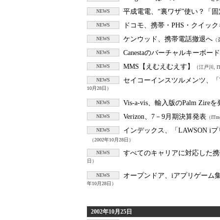
平成電電、“裏ワザ”使い？「
NEWS
ドコモ、携帯・PHS・クイッ
NEWS
ケンウッド、携帯電話撤退へ
NEWS
（斎
Canestaのバーチャルキーボー
NEWS
MMS【えむえむえす】
NEWS
（江戸川, IT
セイコーインスツルメンツ、「Tw
NEWS
10月28日）
Vis-a-vis、輸入版のPalm Zire
NEWS
Verizon、7－9月期決算発表
NEWS
（ITm
インデックス、「LAWSON 
NEWS
（2002年10月28日）
すべてのキャリアに対応した携
NEWS
日）
オープンドア、iアプリゲーム集「RP
NEWS
年10月28日）
2002年10月25日