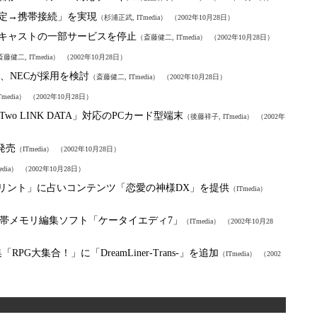
固定→携帯接続」を実現
（杉浦正武, ITmedia）
（2002年10月28日）
クキャストの一部サービスを停止
（斎藤健二, ITmedia）
（2002年10月28日）
藤健二, ITmedia）
（2002年10月28日）
ド、NECが採用を検討
（斎藤健二, ITmedia）
（2002年10月28日）
media）
（2002年10月28日）
o LINK DATA」対応のPCカード型端末
（後藤祥子, ITmedia）
（2002年
を発売
（ITmedia）
（2002年10月28日）
edia）
（2002年10月28日）
iプリント」に占いコンテンツ「恋愛の神様DX」を提供
（ITmedia）
帯メモリ編集ソフト「ケータイエディ7」
（ITmedia）
（2002年10月28
G大集合！」に「DreamLiner-Trans-」を追加
（ITmedia）
（2002