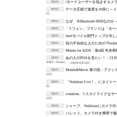
iモードユーザーを悩ますカメ
NEWS
データ圧縮で速度を10倍に～イン
NEWS
日）
なぜ、今Bluetooth HDDなの
NEWS
「J-フォン」ブランドは「ボ
NEWS
Intelモバイル部門トップが示
NEWS
目の不自由な人のための“Pocket 
NEWS
Mobile for KIDS：第4回
NEWS
あの人のPDAを見たい！：CL
NEWS
中裕子, ITmedia）
（2002年10月25日）
Mobile&Movie 第35回：ア
NEWS
25日）
「Vodafone Live！」に
NEWS
日）
vodafone、J-スカイライクなサ
NEWS
25日）
シャープ、Vodafoneにカメ
NEWS
パシャリ、カメラ付き携帯で撮
NEWS