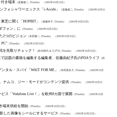
ラ付き端末
（斎藤健二, ITmedia）
（2002年10月25日）
フォシャワーエックス「i-Accele」
（斎藤健二, ITmedia）
（2002年10月25
か～東芝に聞く「HOPBIT」
（後藤祥子, ITmedia）
（2002年10月25日）
ーダフォン」に
（ITmedia）
（2002年10月25日）
した2つのビジョン
（本田雅一, ITmedia）
（2002年10月25日）
PC”
（ITmedia）
（2002年10月25日）
 年末商戦を先取りチェック！
（鈴木晴代 & 江戸川, ITmedia）
（2002年10月25日）
IEで話題の書籍を編集する編集者、佐藤由紀子氏のPDAライフ
（田
クシデンタル・スパイ「WAIT FOR ME」
（本田亜友子, ITmedia）
（2002年10月
タイトー、ナムコ、ジー・モードがコンテンツ提供
（ITmedia）
（2002年10月25
ービス「Vodafone Live！」を欧州8カ国で展開
（ITmedia）
（2002年10月
ラ付き端末供給を開始
（ITmedia）
（2002年10月25日）
影した画像をシールにするサービス
（ITmedia）
（2002年10月25日）