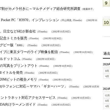
7割がカメラ付きに～マルチメディア総合研究所調査
（後藤祥子,
 Pocket PC「H3970」インプレッション
（坪山博貴, ITmedia）
（2002年10
、日立など6社が新会社
（ITmedia）
（2002年10月30日）
記念トミカを販売
（ITmedia）
（2002年10月30日）
ビー版「toto」
（ITmedia）
（2002年10月30日）
eVライブに東京タワーのライブ映像を配信
（ITmedia）
（2002年10月30日）
過
ルドットコム
（ITmedia）
（2002年10月30日）
2026
の写真をプリントアウト
（ITmedia）
（2002年10月30日）
8月
ト5タイトルを発売
（ITmedia）
（2002年10月30日）
4月
20Mビットの複合メモリ
（ITmedia）
（2002年10月30日）
がJ-フォンに対応～ヤマハ「ギターハーツ」
（ITmedia）
（2002年10月30
2024
12月
ったイントラネット対応アクセスサービス
（ITmedia）
（2002年10月30日）
8月
厳選のPDA向けラーメンガイド
（ITmedia）
（2002年10月30日）
4月