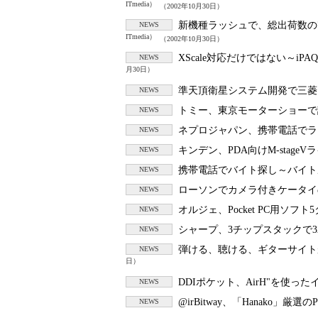
ITmedia）
（2002年10月30日）
新機種ラッシュで、総出荷数の
NEWS
ITmedia）
（2002年10月30日）
XScale対応だけではない～iPAQ
NEWS
月30日）
準天頂衛星システム開発で三菱
NEWS
トミー、東京モーターショーで
NEWS
ネプロジャパン、携帯電話でラグ
NEWS
キンデン、PDA向けM-stag
NEWS
携帯電話でバイト探し～バイト
NEWS
ローソンでカメラ付きケータイ
NEWS
オルジェ、Pocket PC用ソフ
NEWS
シャープ、3チップスタックで3
NEWS
弾ける、聴ける、ギターサイト
NEWS
日）
DDIポケット、AirH"を使
NEWS
@irBitway、「Hanako」
NEWS