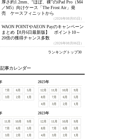
厚さ約1.2mm、“ほぼ、裸”のiPad Pro（M4
／M5）向けケース「The Frost Air」発
売 ケースフィニットから
（2026年08月05日）
WAON POINTやAEON Payのキャンペーン
まとめ【8月6日最新版】 ポイント10～
20倍の獲得チャンス多数
（2026年08月06日）
ランキングトップ30
去記事カレンダー
年
2025年
7月
6月
5月
12月
11月
10月
9月
3月
2月
1月
8月
7月
6月
5月
4月
3月
2月
1月
年
2023年
11月
10月
9月
12月
11月
10月
9月
7月
6月
5月
8月
7月
6月
5月
3月
2月
1月
4月
3月
2月
1月