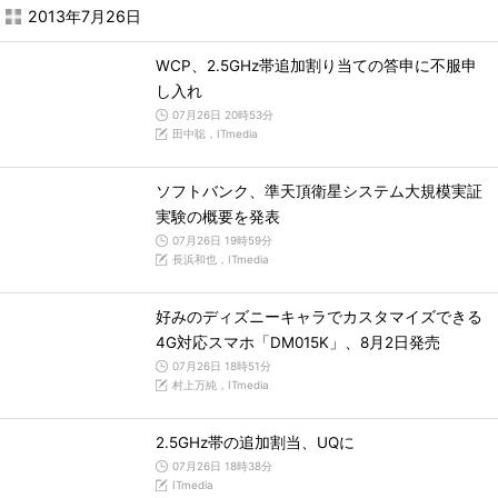
2013年7月26日
WCP、2.5GHz帯追加割り当ての答申に不服申
し入れ
07月26日 20時53分
田中聡，ITmedia
ソフトバンク、準天頂衛星システム大規模実証
実験の概要を発表
07月26日 19時59分
長浜和也，ITmedia
好みのディズニーキャラでカスタマイズできる
4G対応スマホ「DM015K」、8月2日発売
07月26日 18時51分
村上万純，ITmedia
2.5GHz帯の追加割当、UQに
07月26日 18時38分
ITmedia