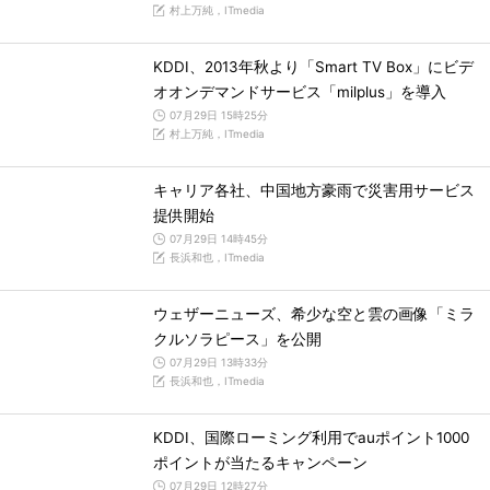
村上万純，ITmedia
KDDI、2013年秋より「Smart TV Box」にビデ
オオンデマンドサービス「milplus」を導入
07月29日 15時25分
村上万純，ITmedia
キャリア各社、中国地方豪雨で災害用サービス
提供開始
07月29日 14時45分
長浜和也，ITmedia
ウェザーニューズ、希少な空と雲の画像「ミラ
クルソラピース」を公開
07月29日 13時33分
長浜和也，ITmedia
KDDI、国際ローミング利用でauポイント1000
ポイントが当たるキャンペーン
07月29日 12時27分