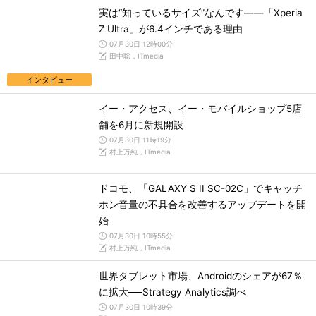
実は“知っているサイズ”なんです――「Xperia
Z Ultra」が6.4インチである理由
07月30日 12時00分
田中聡，ITmedia
インタビュー
イー・アクセス、イー・モバイルショップ5店
舗を6月に新規開設
07月30日 11時19分
村上万純，ITmedia
ドコモ、「GALAXY S II SC-02C」でキャッチ
ホン音量の不具合を改善するアップデートを開
始
07月30日 10時55分
村上万純，ITmedia
世界タブレット市場、Androidのシェアが67％
に拡大──Strategy Analytics調べ
07月30日 10時39分