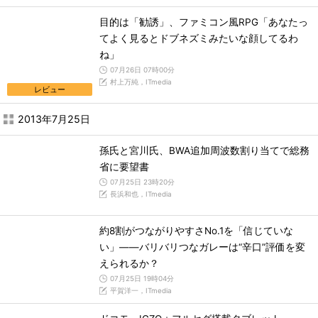
目的は「勧誘」、ファミコン風RPG「あなたっ
てよく見るとドブネズミみたいな顔してるわ
ね」
07月26日 07時00分
村上万純，ITmedia
レビュー
2013年7月25日
孫氏と宮川氏、BWA追加周波数割り当てで総務
省に要望書
07月25日 23時20分
長浜和也，ITmedia
約8割がつながりやすさNo.1を「信じていな
い」――バリバリつなガレーは“辛口”評価を変
えられるか？
07月25日 19時04分
平賀洋一，ITmedia