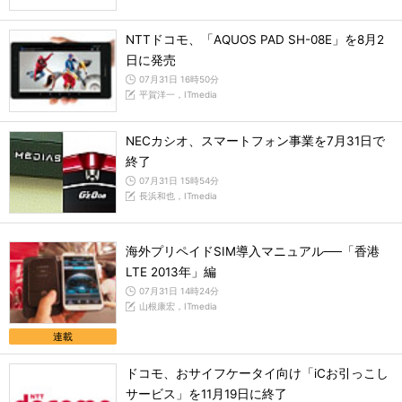
NTTドコモ、「AQUOS PAD SH-08E」を8月2
日に発売
07月31日 16時50分
平賀洋一，ITmedia
NECカシオ、スマートフォン事業を7月31日で
終了
07月31日 15時54分
長浜和也，ITmedia
海外プリペイドSIM導入マニュアル──「香港
LTE 2013年」編
07月31日 14時24分
山根康宏，ITmedia
連載
ドコモ、おサイフケータイ向け「iCお引っこし
サービス」を11月19日に終了