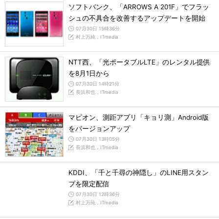
ソフトバンク、「ARROWS A 201F」でフラッ
シュの不具合を改善するアップデートを開始
07月30日 15時36分
村上万純，ITmedia
NTT西、「光ポータブルLTE」のレンタル提供
を8月1日から
07月30日 14時21分
長浜和也，ITmedia
マピオン、測距アプリ「キョリ測」Android版
をバージョンアップ
07月30日 13時05分
長浜和也，ITmedia
KDDI、「千と千尋の神隠し」のLINE用スタン
プを限定配信
07月30日 12時36分
村上万純，ITmedia