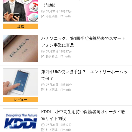
（前編）
07月31日 19時53分
今西絢美，ITmedia
連載
パナソニック、第1四半期決算発表でスマート
フォン事業に言及
07月31日 19時27分
長浜和也，ITmedia
第2回 UIの使い勝手は？ エントリーホームっ
て何？
07月31日 17時55分
村上万純，ITmedia
レビュー
KDDI、小中高生を持つ保護者向けケータイ教
室サイト開設
07月31日 17時17分
村上万純，ITmedia