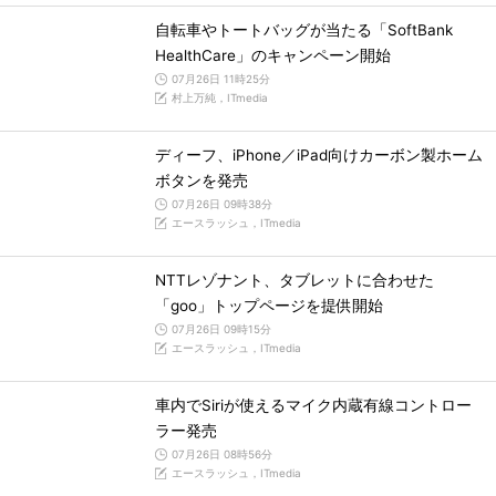
自転車やトートバッグが当たる「SoftBank
HealthCare」のキャンペーン開始
07月26日 11時25分
村上万純，ITmedia
ディーフ、iPhone／iPad向けカーボン製ホーム
ボタンを発売
07月26日 09時38分
エースラッシュ，ITmedia
NTTレゾナント、タブレットに合わせた
「goo」トップページを提供開始
07月26日 09時15分
エースラッシュ，ITmedia
車内でSiriが使えるマイク内蔵有線コントロー
ラー発売
07月26日 08時56分
エースラッシュ，ITmedia