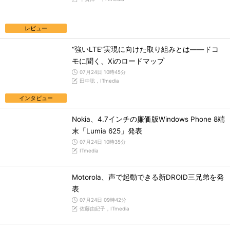
レビュー
“強いLTE”実現に向けた取り組みとは――ドコ
モに聞く、Xiのロードマップ
07月24日 10時45分
田中聡，ITmedia
インタビュー
Nokia、4.7インチの廉価版Windows Phone 8端
末「Lumia 625」発表
07月24日 10時35分
ITmedia
Motorola、声で起動できる新DROID三兄弟を発
表
07月24日 09時42分
佐藤由紀子，ITmedia