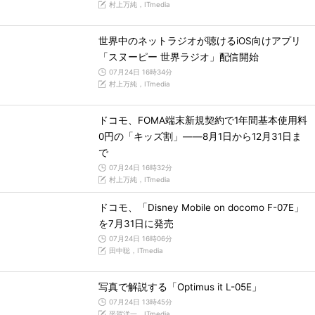
村上万純，ITmedia
世界中のネットラジオが聴けるiOS向けアプリ
「スヌーピー 世界ラジオ」配信開始
07月24日 16時34分
村上万純，ITmedia
ドコモ、FOMA端末新規契約で1年間基本使用料
0円の「キッズ割」――8月1日から12月31日ま
で
07月24日 16時32分
村上万純，ITmedia
ドコモ、「Disney Mobile on docomo F-07E」
を7月31日に発売
07月24日 16時06分
田中聡，ITmedia
写真で解説する「Optimus it L-05E」
07月24日 13時45分
平賀洋一，ITmedia