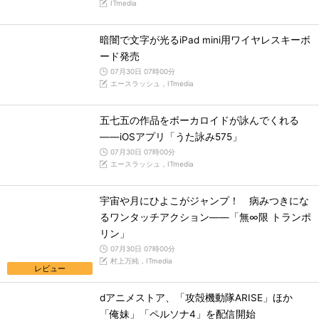
ITmedia
暗闇で文字が光るiPad mini用ワイヤレスキーボ
ード発売
07月30日 07時00分
エースラッシュ，ITmedia
五七五の作品をボーカロイドが詠んでくれる
――iOSアプリ「うた詠み575」
07月30日 07時00分
エースラッシュ，ITmedia
宇宙や月にひよこがジャンプ！ 病みつきにな
るワンタッチアクション――「無∞限 トランポ
リン」
07月30日 07時00分
村上万純，ITmedia
レビュー
dアニメストア、「攻殻機動隊ARISE」ほか
「俺妹」「ペルソナ4」を配信開始