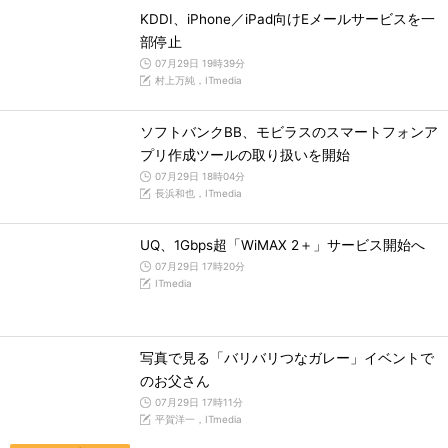
KDDI、iPhone／iPad向けEメールサービスを一
部停止
07月29日 19時39分
村上万純，ITmedia
ソフトバンクBB、モビラスのスマートフォンア
プリ作成ツールの取り扱いを開始
07月29日 18時04分
長浜和也，ITmedia
UQ、1Gbps超「WiMAX 2＋」サービス開始へ
07月29日 17時20分
ITmedia
写真で見る「バリバリつなガレー」イベントで
のお父さん
07月29日 17時11分
平賀洋一，ITmedia