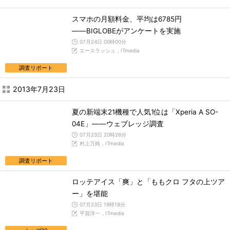
スマホの月額料金、平均は6785円
――BIGLOBEがアンケートを実施
07月24日 00時00分
エースラッシュ，ITmedia
調査リポート
2013年7月23日
夏の新端末21機種で人気1位は「Xperia A SO-
04E」――ウェブレッジ調査
07月23日 20時26分
村上万純，ITmedia
調査リポート
ロッテアイス「爽」と「ももクロ フタの上ツア
ー」を堪能
07月23日 19時18分
平賀洋一，ITmedia