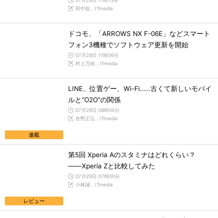
07月29日 11時15分
田中聡，ITmedia
ドコモ、「ARROWS NX F-06E」などスマート
フォン3機種でソフトウェア更新を開始
07月29日 11時06分
村上万純，ITmedia
LINE、位置ゲー、Wi-Fi……古くて新しいモバイ
ルと“O2O”の関係
07月29日 08時00分
佐野正弘，ITmedia
連載
第5回 Xperia Aのスタミナはどれくらい？
――Xperia Zと比較してみた
07月29日 07時00分
小林誠，ITmedia
レビュー