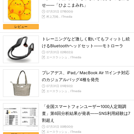
せ――「ひよこまみれ」
07月31日 07時00分
村上万純，ITmedia
レビュー
トレーニングなど激しく動いてもフィットし続
けるBluetoothヘッドセット――モトローラ
07月31日 02時02分
エースラッシュ，ITmedia
プレアデス、iPad／MacBook Air 11インチ対応
のカジュアルバッグ4種を発売
07月31日 01時50分
エースラッシュ，ITmedia
「全国スマートフォンユーザー1000人定期調
査」第6回分析結果が発表――SNS利用経験は7
割超え
07月31日 00時00分
エースラッシュ，ITmedia