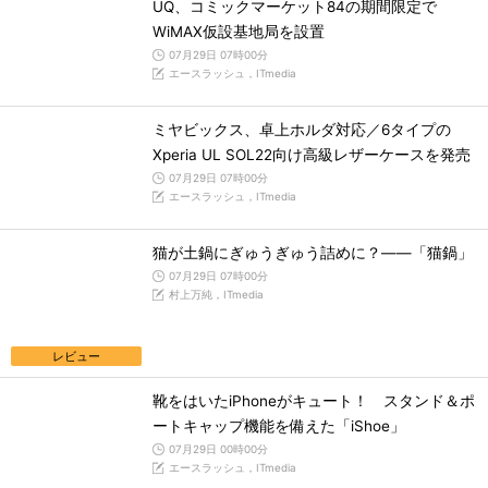
UQ、コミックマーケット84の期間限定で
WiMAX仮設基地局を設置
07月29日 07時00分
エースラッシュ，ITmedia
ミヤビックス、卓上ホルダ対応／6タイプの
Xperia UL SOL22向け高級レザーケースを発売
07月29日 07時00分
エースラッシュ，ITmedia
猫が土鍋にぎゅうぎゅう詰めに？――「猫鍋」
07月29日 07時00分
村上万純，ITmedia
レビュー
靴をはいたiPhoneがキュート！ スタンド＆ポ
ートキャップ機能を備えた「iShoe」
07月29日 00時00分
エースラッシュ，ITmedia