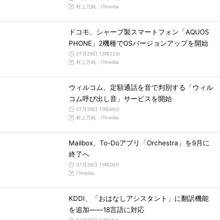
村上万純，ITmedia
ドコモ、シャープ製スマートフォン「AQUOS
PHONE」2機種でOSバージョンアップを開始
07月29日 12時22分
村上万純，ITmedia
ウィルコム、定額通話を音で判別する「ウィル
コム呼び出し音」サービスを開始
07月29日 11時46分
村上万純，ITmedia
Mailbox、To-Doアプリ「Orchestra」を9月に
終了へ
07月29日 11時28分
ITmedia
KDDI、「おはなしアシスタント」に翻訳機能
を追加――18言語に対応