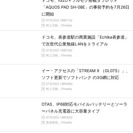
ドコモ、IGZO＋フルセグ搭載タブレット
「AQUOS PAD SH-08E」の事前予約を7月26日
に開始
07月25日 16時17分
村上万純，ITmedia
ドコモ、表参道駅の商業施設「Echika表参道」
で次世代公衆無線LANをトライアル
07月25日 15時14分
村上万純，ITmedia
イー・アクセスの「STREAM X （GL07S）」、
ソフト更新でソフトバンク の3G網に対応
07月25日 14時49分
村上万純，ITmedia
OTAS、IP68対応モバイルバッテリーとソーラ
ーパネル充電器に大容量タイプ
07月25日 14時30分
長浜和也，ITmedia