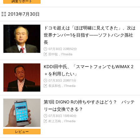
調査リポート
2013年7月30日
ドコモ超えは「ほぼ明確に見えてきた」、次は
世界ナンバー1を目指す――ソフトバンク孫社
長
07月30日 22時52分
田中聡，ITmedia
KDDI田中氏、「スマートフォンでもWiMAX 2
＋を利用したい」
07月30日 20時11分
長浜和也，ITmedia
第1回 DIGNO Rの持ちやすさはどう？ バッテ
リーは交換できる？
07月30日 15時40分
村上万純，ITmedia
レビュー