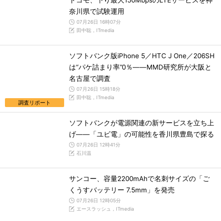
ドコモ、下り最大150MbpsのLTEサービスを神
奈川県で試験運用
07月26日 16時07分
田中聡，ITmedia
ソフトバンク版iPhone 5／HTC J One／206SH
は“パケ詰まり率”0％――MMD研究所が大阪と
名古屋で調査
07月26日 15時18分
田中聡，ITmedia
調査リポート
ソフトバンクが電源関連の新サービスを立ち上
げ――「ユビ電」の可能性を香川県豊島で探る
07月26日 12時41分
石川温
サンコー、容量2200mAhで名刺サイズの「ご
くうすバッテリー 7.5mm」を発売
07月26日 12時05分
エースラッシュ，ITmedia