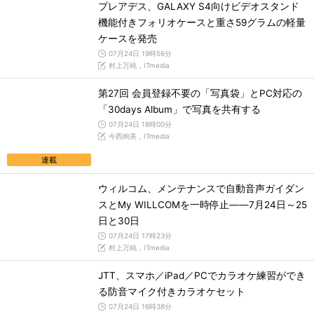
プレアデス、GALAXY S4向けビデオスタンド
機能付きフォリオケースと重さ59グラムの軽量
ケースを発売
07月24日 19時56分
村上万純，ITmedia
第27回 会員登録不要の「写真袋」とPC対応の
「30days Album」で写真を共有する
07月24日 18時00分
今西絢美，ITmedia
連載
ウィルコム、メンテナンスで自動音声ガイダン
スとMy WILLCOMを一時停止――7月24日～25
日と30日
07月24日 17時23分
村上万純，ITmedia
JTT、スマホ／iPad／PCでカラオケ練習ができ
る防音マイク付きカラオケセット
07月24日 16時38分