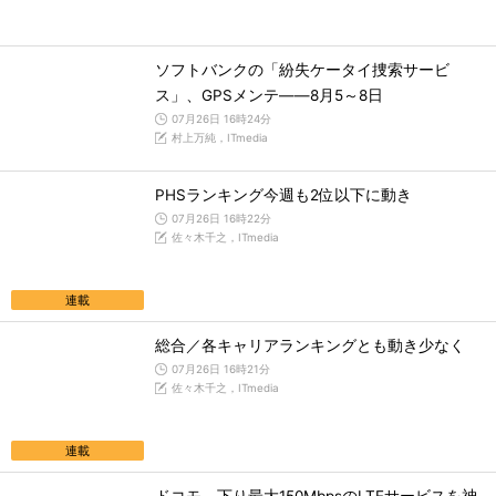
ソフトバンクの「紛失ケータイ捜索サービ
ス」、GPSメンテ――8月5～8日
07月26日 16時24分
村上万純，ITmedia
PHSランキング今週も2位以下に動き
07月26日 16時22分
佐々木千之，ITmedia
連載
総合／各キャリアランキングとも動き少なく
07月26日 16時21分
佐々木千之，ITmedia
連載