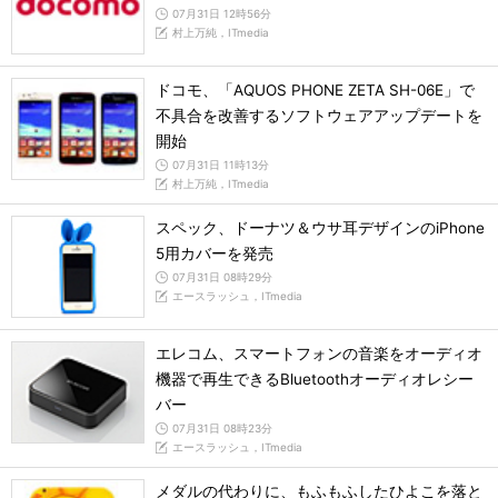
07月31日 12時56分
村上万純，ITmedia
ドコモ、「AQUOS PHONE ZETA SH-06E」で
不具合を改善するソフトウェアアップデートを
開始
07月31日 11時13分
村上万純，ITmedia
スペック、ドーナツ＆ウサ耳デザインのiPhone
5用カバーを発売
07月31日 08時29分
エースラッシュ，ITmedia
エレコム、スマートフォンの音楽をオーディオ
機器で再生できるBluetoothオーディオレシー
バー
07月31日 08時23分
エースラッシュ，ITmedia
メダルの代わりに、もふもふしたひよこを落と