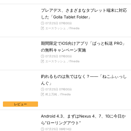
プレアデス、さまざまなタブレット端末に対応
した「Golla Tablet Folder」
07月25日 07時00分
エースラッシュ，ITmedia
期間限定でiOS向けアプリ「ぱっと転送 PRO」
の無料キャンペーン実施
07月25日 07時00分
エースラッシュ，ITmedia
釣れるものは魚ではなく？――「ねこふぃっし
んぐ」
07月25日 07時00分
村上万純，ITmedia
レビュー
Android 4.3、まずはNexus 4、7、10に今日か
ら“ローリングアウト”
07月25日 06時14分