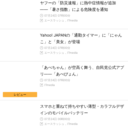
ヤフーの「防災速報」に熱中症情報が追加
――「暑さ指数」による危険度を通知
07月24日 07時00分
エースラッシュ，ITmedia
Yahoo! JAPANの「通勤タイマー」に「にゃん
こ」と「美女」が登場
07月24日 07時00分
エースラッシュ，ITmedia
「あべちゃん」が空高く舞う、自民党公式アプ
リ――「あべぴょん」
07月24日 07時00分
ITmedia
レビュー
スマホと重ねて持ちやすい薄型・カラフルデザ
インのモバイルバッテリー
07月24日 00時00分
エースラッシュ，ITmedia