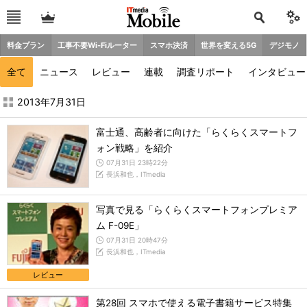
料金プラン
工事不要Wi-Fiルーター
スマホ決済
世界を変える5G
デジモノ
全て
ニュース
レビュー
連載
調査リポート
インタビュー
2013年7月の記事一覧 - ITmedia Mobile
2013年7月31日
富士通、高齢者に向けた「らくらくスマートフ
ォン戦略」を紹介
07月31日 23時22分
長浜和也，ITmedia
写真で見る「らくらくスマートフォンプレミア
ム F-09E」
07月31日 20時47分
長浜和也，ITmedia
レビュー
第28回 スマホで使える電子書籍サービス特集