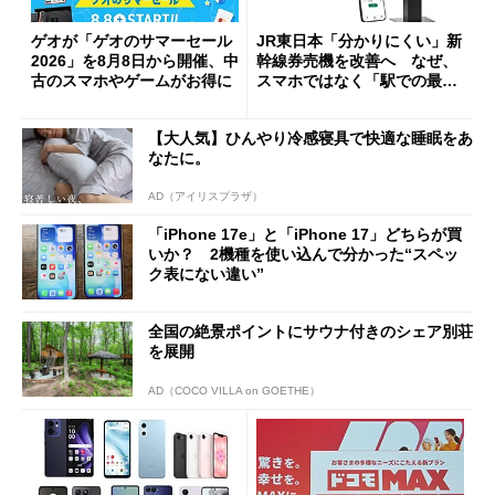
ゲオが「ゲオのサマーセール
JR東日本「分かりにくい」新
2026」を8月8日から開催、中
幹線券売機を改善へ なぜ、
古のスマホやゲームがお得に
スマホではなく「駅での最短
1分購入」を実現？
【大人気】ひんやり冷感寝具で快適な睡眠をあ
なたに。
AD（アイリスプラザ）
「iPhone 17e」と「iPhone 17」どちらが買
いか？ 2機種を使い込んで分かった“スペッ
ク表にない違い”
全国の絶景ポイントにサウナ付きのシェア別荘
を展開
AD（COCO VILLA on GOETHE）