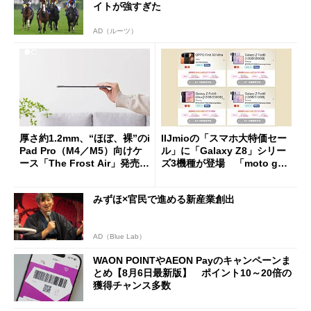
イトが強すぎた
AD（ルーツ）
厚さ約1.2mm、“ほぼ、裸”のi
IIJmioの「スマホ大特価セー
Pad Pro（M4／M5）向けケ
ル」に「Galaxy Z8」シリー
ース「The Frost Air」発売
ズ3機種が登場 「moto g37
ケースフィニットから
j」や「OPPO Find X9 Ultr
a」も
みずほ×官民で進める新産業創出
AD（Blue Lab）
WAON POINTやAEON Payのキャンペーンま
とめ【8月6日最新版】 ポイント10～20倍の
獲得チャンス多数