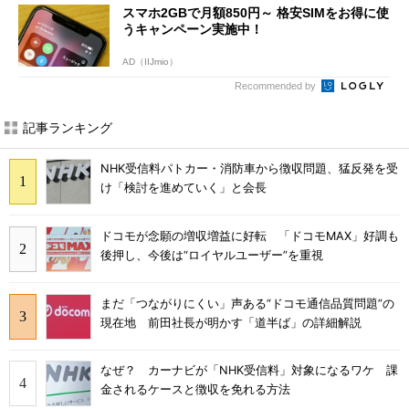
スマホ2GBで月額850円～ 格安SIMをお得に使
うキャンペーン実施中！
AD（IIJmio）
Recommended by
記事ランキング
NHK受信料パトカー・消防車から徴収問題、猛反発を受
け「検討を進めていく」と会長
ドコモが念願の増収増益に好転 「ドコモMAX」好調も
後押し、今後は“ロイヤルユーザー”を重視
まだ「つながりにくい」声ある“ドコモ通信品質問題”の
現在地 前田社長が明かす「道半ば」の詳細解説
なぜ？ カーナビが「NHK受信料」対象になるワケ 課
金されるケースと徴収を免れる方法