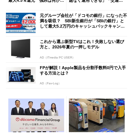
最大4.5％還元 強みは何か解
題なく運用できる」「交通系I
説
Cの方がスムーズ」
元グループ会社が「ドコモの銀行」になった不
満を吸収？ SBI新生銀行が「SBIの銀行」と
して最大5.2万円のキャッシュバックキャンペ
ーンを開催
これから選ぶ新型TVはこれ！失敗しない選び
方と、2026年夏の一押しモデル
AD（ITmedia PC USER）
FPが解説！Apple製品を分割手数料0円で入手
する方法とは？
AD（Fav-Log）