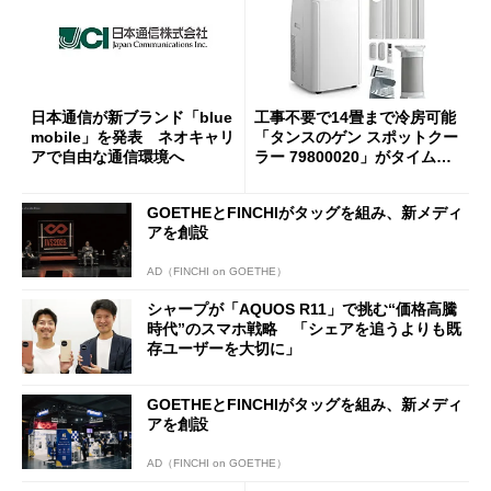
日本通信が新ブランド「blue
工事不要で14畳まで冷房可能
mobile」を発表 ネオキャリ
「タンスのゲン スポットクー
アで自由な通信環境へ
ラー 79800020」がタイムセ
ールで10％オフの5万3999円
に
GOETHEとFINCHIがタッグを組み、新メディ
アを創設
AD（FINCHI on GOETHE）
シャープが「AQUOS R11」で挑む“価格高騰
時代”のスマホ戦略 「シェアを追うよりも既
存ユーザーを大切に」
GOETHEとFINCHIがタッグを組み、新メディ
アを創設
AD（FINCHI on GOETHE）