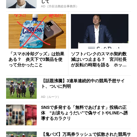
して
AD（渋谷法務総合事務所）
「スマホ冷却グッズ」は効果
ソフトバンクのスマホ契約数
ある？ 炎天下で3製品を使
減はいつ止まる？ 宮川社長
って分かったこと
が反転の時期を語る ホッピ
ング対策は「真剣にやりすぎ
た」
【話題沸騰】3連単連続的中の競馬予想サイ
ト、ついに判明
AD（ルーツ）
SNSで多発する「無料であげます」投稿の正
体 “お涙ちょうだい”で偽サイトやLINEへ誘
導するカラクリ
【鬼バズ】万馬券ラッシュで拡散された競馬サ