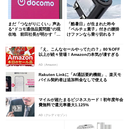
まだ「つながりにくい」声あ
「酷暑日」が生まれた昨今
る“ドコモ通信品質問題”の現
「ペルチェ素子」付きの腰掛
在地 前田社長が明かす「道
けファンなら乗り切れる？
半ば」の詳細解説
「え、こんなセールやってたの？」80％OFF
以上が続々登場！Amazonの本気が凄すぎる
AD（Amazon）
Rakuten Linkに「AI通話要約機能」、楽天モ
バイル契約者は追加料金なしで使える
マイルが超たまるビジネスカード！初年度年会
費無料で還元率最大1.125%
AD（クレディセゾン）