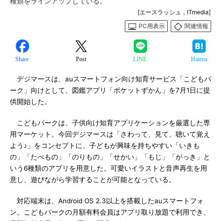
種類をラインアップしている。
[エースラッシュ，ITmedia]
PC用表示
関連情報
Share
Post
LINE
Hatena
デジマースは、auスマートフォン向け知育サービス「こどもパ
ーク」向けとして、図鑑アプリ「ポケットずかん」を7月1日に提
供開始した。
こどもパークは、子供向け知育アプリケーションを厳選した専
用マーケット。今回デジマースは「さわって、見て、聴いて覚え
よう♪」をコンセプトに、子どもが興味を持ちやすい「いきも
の」「たべもの」「のりもの」「せかい」「もじ」「がっき」と
いう6種類のアプリを用意した。可愛いイラストと音声再生を用
意し、遊びながら学習することが可能となっている。
対応端末は、Android OS 2.3以上を搭載したauスマートフォ
ン。こどもパークの月額有料会員はアプリ取り放題で利用でき、