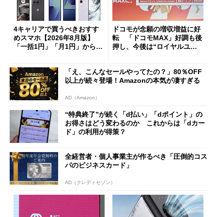
4キャリアで買うべきおすす
ドコモが念願の増収増益に好
めスマホ【2026年8月版】
転 「ドコモMAX」好調も後
「一括1円」「月1円」からお
押し、今後は“ロイヤルユー
得なiPhone／Pixel／Galaxy
ザー”を重視
まで
「え、こんなセールやってたの？」80％OFF
以上が続々登場！Amazonの本気が凄すぎる
AD（Amazon）
“特典終了”が続く「d払い」「dポイント」の
お得さはどう変わるのか これからは「dカー
ド」の利用が得策？
全経営者・個人事業主が作るべき「圧倒的コス
パのビジネスカード」
AD（クレディセゾン）