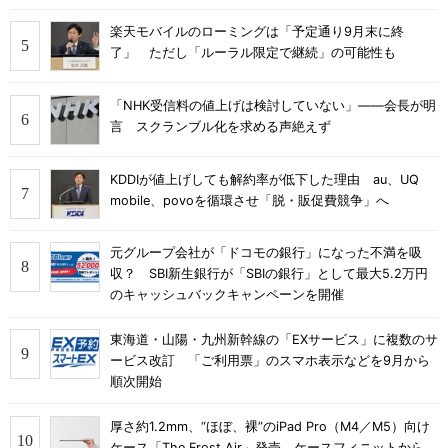
楽天モバイルのローミングは「予定通り9月末に終
了」 ただし「ルーラル限定で継続」の可能性も
「NHK受信料の値上げは検討していない」――会長が明
言 スクランブル化を求める声絶えず
KDDIが値上げしても解約率が低下した理由 au、UQ
mobile、povoを循環させ「脱・販促費競争」へ
元グループ会社が「ドコモの銀行」になった不満を吸
収？ SBI新生銀行が「SBIの銀行」として最大5.2万円
のキャッシュバックキャンペーンを開催
東海道・山陽・九州新幹線の「EXサービス」に複数のサ
ービス改訂 「ご利用票」のスマホ表示などを9月から
順次開始
厚さ約1.2mm、“ほぼ、裸”のiPad Pro（M4／M5）向け
ケース「The Frost Air」発売 ケースフィニットから