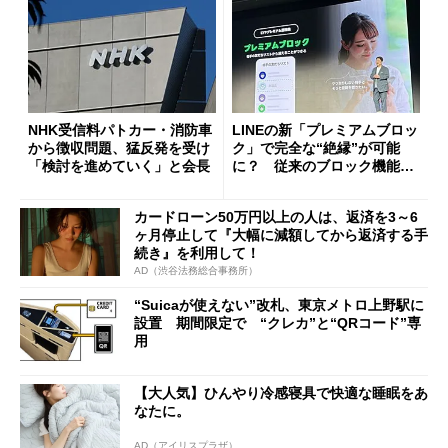
NHK受信料パトカー・消防車
LINEの新「プレミアムブロッ
から徴収問題、猛反発を受け
ク」で完全な“絶縁”が可能
「検討を進めていく」と会長
に？ 従来のブロック機能と
の決定的な違い
カードローン50万円以上の人は、返済を3～6
ヶ月停止して『大幅に減額してから返済する手
続き』を利用して！
AD（渋谷法務総合事務所）
“Suicaが使えない”改札、東京メトロ上野駅に
設置 期間限定で “クレカ”と“QRコード”専
用
【大人気】ひんやり冷感寝具で快適な睡眠をあ
なたに。
AD（アイリスプラザ）