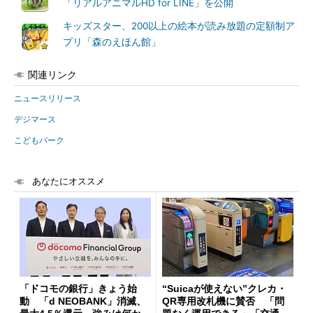
「リアルアニマルHD for LINE」を公開
キッズスター、200以上の絵本が読み放題の定額制ア
プリ「森のえほん館」
関連リンク
ニュースリリース
デジマース
こどもパーク
あなたにオススメ
「ドコモの銀行」きょう始
“Suicaが使えない”クレカ・
動 「d NEOBANK」消滅、
QR専用改札機に賛否 「問