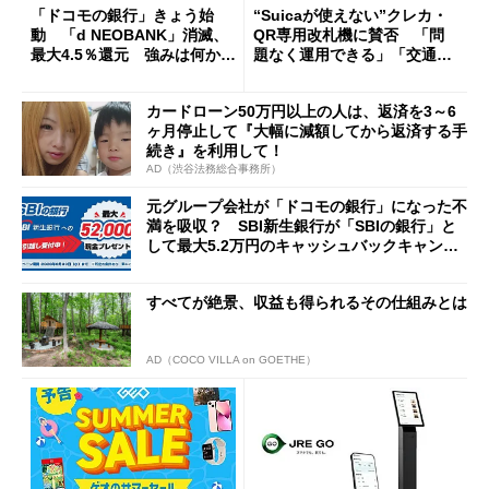
「ドコモの銀行」きょう始
“Suicaが使えない”クレカ・
動 「d NEOBANK」消滅、
QR専用改札機に賛否 「問
最大4.5％還元 強みは何か解
題なく運用できる」「交通系I
説
Cの方がスムーズ」
カードローン50万円以上の人は、返済を3～6
ヶ月停止して『大幅に減額してから返済する手
続き』を利用して！
AD（渋谷法務総合事務所）
元グループ会社が「ドコモの銀行」になった不
満を吸収？ SBI新生銀行が「SBIの銀行」と
して最大5.2万円のキャッシュバックキャンペ
ーンを開催
すべてが絶景、収益も得られるその仕組みとは
AD（COCO VILLA on GOETHE）