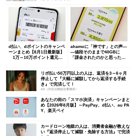
d払い、dポイントのキャンペ
ahamoに「神です」との声―
ーンまとめ【8月1日最新版】
―値段そのままで40GBに
1万～10万ポイント還元の
「課金されたのかと思った」
施策がめじろ押し
と戸惑いも
リボ払い50万円以上の人は、返済を3～6ヶ月
停止して『大幅に減額してから返済する手続
き』で完済して！
AD（渋谷法務総合事務所）
あなたの街の「スマホ決済」キャンペーンまと
め【2026年8月版】～PayPay、d払い、au PA
Y、楽天ペイ
カードローン地獄の人は、消費者金融が教えな
い『返済停止して減額・免除する方法』で完済