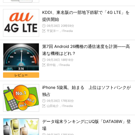
KDDI、東名阪の一部地下鉄駅で「4G LTE」を
提供開始
09月28日 20時59分
平賀洋一，ITmedia
第7回 Android 26機種の通信速度を計測――高
速な機種はどれ？
09月28日 18時16分
田中聡，ITmedia
レビュー
iPhone 5旋風、始まる 上位はソフトバンクが
独占
09月28日 17時30分
山田祐介，ITmedia
データ端末ランキングにUQ版「DATA08W」登
場
09月28日 17時30分