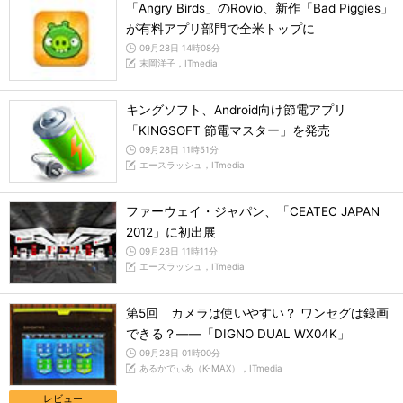
「Angry Birds」のRovio、新作「Bad Piggies」
が有料アプリ部門で全米トップに
09月28日 14時08分
末岡洋子，ITmedia
キングソフト、Android向け節電アプリ
「KINGSOFT 節電マスター」を発売
09月28日 11時51分
エースラッシュ，ITmedia
ファーウェイ・ジャパン、「CEATEC JAPAN
2012」に初出展
09月28日 11時11分
エースラッシュ，ITmedia
第5回 カメラは使いやすい？ ワンセグは録画
できる？――「DIGNO DUAL WX04K」
09月28日 01時00分
あるかでぃあ（K-MAX），ITmedia
レビュー