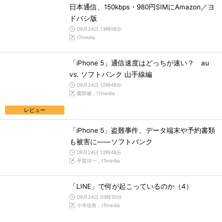
日本通信、150kbps・980円SIMにAmazon／ヨ
ドバシ版
09月24日 13時06分
ITmedia
「iPhone 5」通信速度はどっちが速い？ au
vs. ソフトバンク 山手線編
09月24日 12時48分
園部修，ITmedia
レビュー
「iPhone 5」盗難事件、データ端末や予約書類
も被害に――ソフトバンク
09月24日 12時48分
平賀洋一，ITmedia
「LINE」で何が起こっているのか（4）
09月24日 03時30分
小寺信良，ITmedia