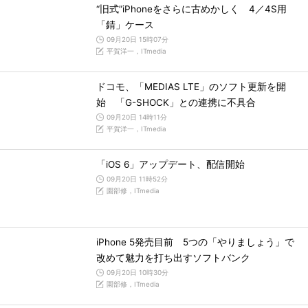
“旧式”iPhoneをさらに古めかしく 4／4S用
「錆」ケース
09月20日 15時07分
平賀洋一，ITmedia
ドコモ、「MEDIAS LTE」のソフト更新を開
始 「G-SHOCK」との連携に不具合
09月20日 14時11分
平賀洋一，ITmedia
「iOS 6」アップデート、配信開始
09月20日 11時52分
園部修，ITmedia
iPhone 5発売目前 5つの「やりましょう」で
改めて魅力を打ち出すソフトバンク
09月20日 10時30分
園部修，ITmedia