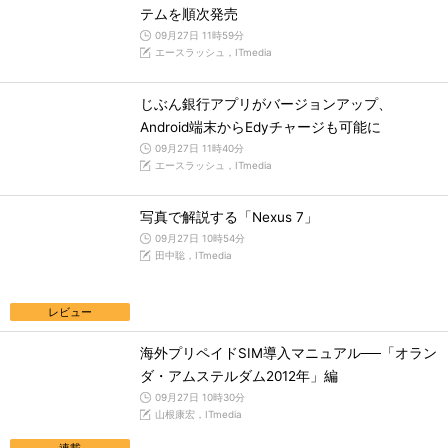
テムを順次発売
09月27日 11時59分
エースラッシュ，ITmedia
じぶん銀行アプリがバージョンアップ、
Android端末からEdyチャージも可能に
09月27日 11時40分
エースラッシュ，ITmedia
写真で解説する「Nexus 7」
09月27日 10時54分
田中聡，ITmedia
レビュー
海外プリペイドSIM導入マニュアル──「オラン
ダ・アムステルダム2012年」編
09月27日 10時30分
山根康宏，ITmedia