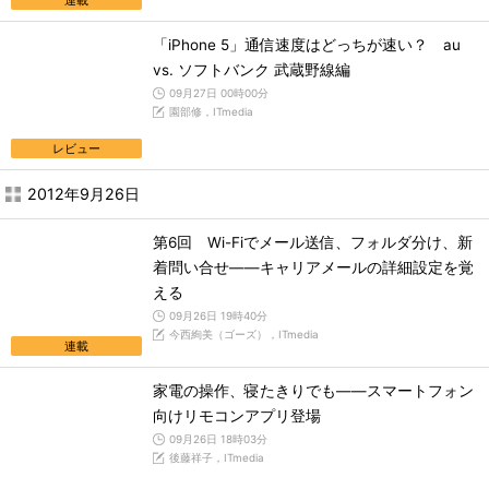
連載
「iPhone 5」通信速度はどっちが速い？ au
vs. ソフトバンク 武蔵野線編
09月27日 00時00分
園部修，ITmedia
レビュー
2012年9月26日
第6回 Wi-Fiでメール送信、フォルダ分け、新
着問い合せ――キャリアメールの詳細設定を覚
える
09月26日 19時40分
今西絢美（ゴーズ），ITmedia
連載
家電の操作、寝たきりでも――スマートフォン
向けリモコンアプリ登場
09月26日 18時03分
後藤祥子，ITmedia