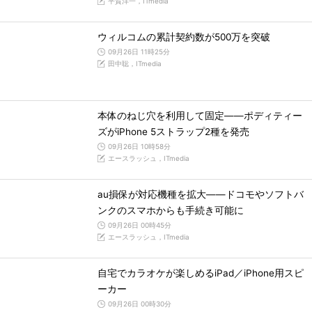
平賀洋一，ITmedia
ウィルコムの累計契約数が500万を突破
09月26日 11時25分
田中聡，ITmedia
本体のねじ穴を利用して固定――ポディティー
ズがiPhone 5ストラップ2種を発売
09月26日 10時58分
エースラッシュ，ITmedia
au損保が対応機種を拡大――ドコモやソフトバ
ンクのスマホからも手続き可能に
09月26日 00時45分
エースラッシュ，ITmedia
自宅でカラオケが楽しめるiPad／iPhone用スピ
ーカー
09月26日 00時30分