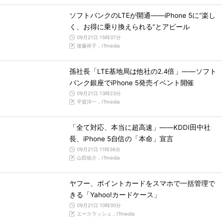
ソフトバンクのLTEが開通――iPhone 5に“楽し
く、お得に乗り換えられる”とアピール
09月21日 15時37分
後藤祥子，ITmedia
孫社長「LTE基地局は他社の2.4倍」――ソフト
バンク銀座でiPhone 5発売イベント開催
09月21日 13時23分
平賀洋一，ITmedia
「全て対応、本当に超高速」――KDDI田中社
長、iPhone 5自信の「本命」宣言
09月21日 11時36分
山田祐介，ITmedia
ヤフー、ポイントカードをスマホで一括管理で
きる「Yahoo!カードケース」
09月21日 10時30分
エースラッシュ，ITmedia