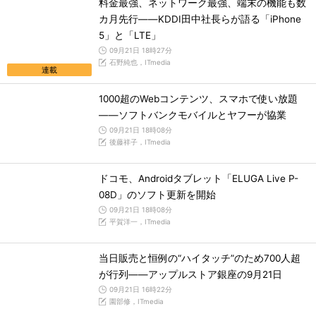
料金最強、ネットワーク最強、端末の機能も数
カ月先行――KDDI田中社長らが語る「iPhone
5」と「LTE」
09月21日 18時27分
石野純也，ITmedia
連載
1000超のWebコンテンツ、スマホで使い放題
――ソフトバンクモバイルとヤフーが協業
09月21日 18時08分
後藤祥子，ITmedia
ドコモ、Androidタブレット「ELUGA Live P-
08D」のソフト更新を開始
09月21日 18時08分
平賀洋一，ITmedia
当日販売と恒例の“ハイタッチ”のため700人超
が行列――アップルストア銀座の9月21日
09月21日 16時22分
園部修，ITmedia