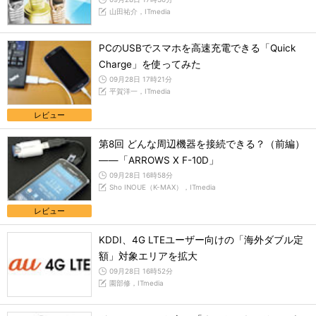
山田祐介，ITmedia
PCのUSBでスマホを高速充電できる「Quick
Charge」を使ってみた
09月28日 17時21分
平賀洋一，ITmedia
レビュー
第8回 どんな周辺機器を接続できる？（前編）
――「ARROWS X F-10D」
09月28日 16時58分
Sho INOUE（K-MAX），ITmedia
レビュー
KDDI、4G LTEユーザー向けの「海外ダブル定
額」対象エリアを拡大
09月28日 16時52分
園部修，ITmedia