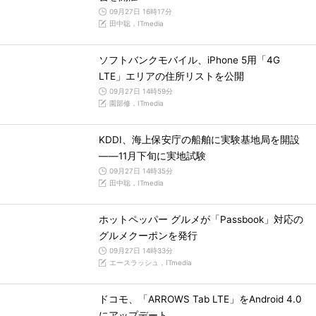
09月27日 16時17分
田中聡，ITmedia
ソフトバンクモバイル、iPhone 5用「4G
LTE」エリアの住所リストを公開
09月27日 14時59分
園部修，ITmedia
KDDI、海上保安庁の船舶に実験基地局を開設
――11月下旬に実地試験
09月27日 14時35分
田中聡，ITmedia
ホットペッパー グルメが「Passbook」対応の
グルメクーポンを発行
09月27日 14時33分
エースラッシュ，ITmedia
ドコモ、「ARROWS Tab LTE」をAndroid 4.0
にアップデート