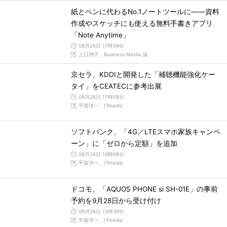
紙とペンに代わるNo.1ノートツールに――資料
作成やスケッチにも使える無料手書きアプリ
「Note Anytime」
09月26日 17時59分
上口翔子，Business Media 誠
京セラ、KDDIと開発した「補聴機能強化ケー
タイ」をCEATECに参考出展
09月26日 17時58分
平賀洋一，ITmedia
ソフトバンク、「4G／LTEスマホ家族キャンペ
ーン」に「ゼロから定額」を追加
09月26日 16時08分
平賀洋一，ITmedia
ドコモ、「AQUOS PHONE si SH-01E」の事前
予約を9月28日から受け付け
09月26日 15時39分
平賀洋一，ITmedia