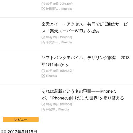
09月19日 20時30分
池田憲弘，ITmedia
楽天とイー・アクセス、共同でLTE通信サービ
ス「楽天スーパーWiFi」を提供
09月19日 15時53分
平賀洋一，ITmedia
ソフトバンクモバイル、テザリング解禁 2013
年1月15日から
09月19日 15時46分
ITmedia
それは刷新という名の飛躍――iPhone 5
が、“iPhoneの創りだした世界”を塗り替える
09月19日 10時00分
神尾寿，ITmedia
レビュー
2012年9月18日