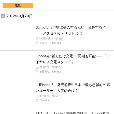
連載
2012年9月20日
楽天がLTE市場に参入する狙い 合弁するイ
ー・アクセスのメリットとは
09月20日 22時59分
平賀洋一，ITmedia
iPhoneを“置くだけ充電”、同期も可能――「ワ
イヤレス充電スタンド」
09月20日 22時30分
池田憲弘，ITmedia
「iPhone 5」発売前夜!! 日本で最も忠誠心の高
いユーザーに人気の色は？
09月20日 22時27分
ITmedia
ANA、Passbookに国内線で対応 iPhoneで搭