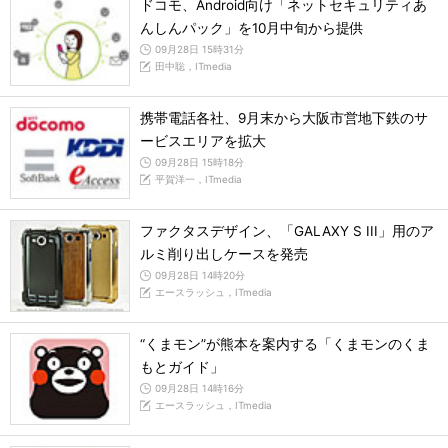
ドコモ、Android向け「ネットセキュリティあ
んしんパック」を10月中旬から提供
09月28日 15時31分
田中聡，ITmedia
携帯電話各社、9月末から大阪市営地下鉄のサ
ービスエリアを拡大
09月28日 15時18分
平賀洋一，ITmedia
ファクタスデザイン、「GALAXY S III」用のア
ルミ削り出しケースを発売
09月28日 14時20分
エースラッシュ，ITmedia
“くまモン”が熊本を案内する「くまモンのくま
もとガイド」
09月28日 14時16分
エースラッシュ，ITmedia