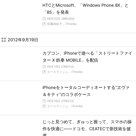
HTCとMicrosoft、「Windows Phone 8X」と
「8S」を発表
09月20日 08時36分
佐藤由紀子，ITmedia
2012年9月19日
カプコン、iPhoneで遊べる「ストリートファイ
ター X 鉄拳 MOBILE」を配信
09月19日 23時31分
エースラッシュ，ITmedia
iPhoneをトータルコーディネートする“ヱヴァ
＆キティ”のコラボケース
09月19日 21時52分
エースラッシュ，ITmedia
じっと見つめて、ぎゅっと握って、スマホの操
作を快適に――ドコモ、CEATECで新技術を披
露