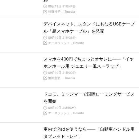
09月19日 21時47分
後藤祥子，ITmedia
デバイスネット、スタンドにもなるUSBケーブ
ル「超スマホケーブル」を発売
09月19日 21時36分
エースラッシュ，ITmedia
スマホを400円でちょっとオサレに――「イヤ
ホンホール用 ジュエリー風ストラップ」
09月19日 21時30分
池田憲弘，ITmedia
ドコモ、ミャンマーで国際ローミングサービス
を開始
09月19日 20時52分
エースラッシュ，ITmedia
車内でiPadを使うなら――「自動車ハンドル用
タブレットトレイ」