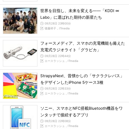
世界を目指し、未来を変える――「KDDI ∞
Labo」に選ばれた期待の新星たち
09月28日 23時00分
後藤祥子，ITmedia
フォースメディア、スマホの充電機能も備えた
充電式ラジオライト「グラピカ」
09月28日 22時44分
エースラッシュ，ITmedia
StrapyaNext、昔懐かしの「サクラクレパス」
をデザインしたiPhone 5ケース3種
09月28日 22時33分
エースラッシュ，ITmedia
ソニー、スマホとNFC搭載Bluetooth機器をワ
ンタッチで接続するアプリ
09月28日 22時08分
エースラッシュ，ITmedia