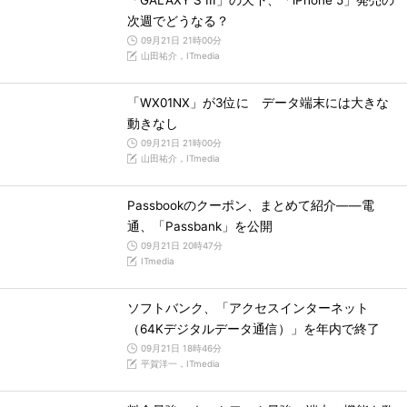
「GALAXY S III」の天下、「iPhone 5」発売の
次週でどうなる？
09月21日 21時00分
山田祐介，ITmedia
「WX01NX」が3位に データ端末には大きな
動きなし
09月21日 21時00分
山田祐介，ITmedia
Passbookのクーポン、まとめて紹介――電
通、「Passbank」を公開
09月21日 20時47分
ITmedia
ソフトバンク、「アクセスインターネット
（64Kデジタルデータ通信）」を年内で終了
09月21日 18時46分
平賀洋一，ITmedia