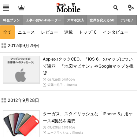
料金プラン
工事不要Wi-Fiルーター
スマホ決済
世界を変える5G
デジモノ
全て
ニュース
レビュー
連載
トップ10
インタビュー
2012年9月の記事一覧 - ITmedia Mobile
2012年9月29日
AppleのクックCEO、「iOS 6」のマップについ
て謝罪 「地図マピオン」やGoogleマップを推
奨
09月29日 07時00分
佐藤由紀子，ITmedia
2012年9月28日
ターガス、スタイリッシュな「iPhone 5」用ケ
ース4製品を発売
09月28日 23時30分
エースラッシュ，ITmedia