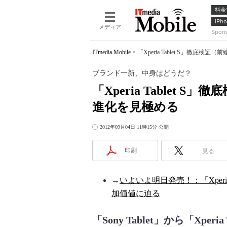
料金
iPho
メディア
Spon
ITmedia Mobile
>
「Xperia Tablet S」徹底
ブランド一新、中身はどうだ？
「Xperia Tablet S
進化を見極める
2012年09月04日 11時15分 公開
印刷
見る
→
いよいよ明日発売！：「Xperi
加価値に迫る
「Sony Tablet」から「Xperia