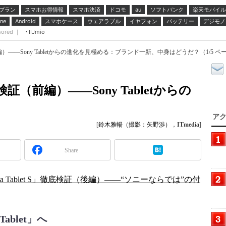
プラン
スマホお得情報
スマホ決済
ドコモ
ソフトバンク
楽天モバイル
au
スマホケース
ウェアラブル
イヤフォン
バッテリー
デジモノ
ne
Android
sored ｜
IIJmio
検証（前編）――Sony Tabletからの進化を見極める：ブランド一新、中身はどうだ？（1/5 ペ
」徹底検証（前編）――Sony Tabletからの
アク
[
鈴木雅暢（撮影：矢野渉）
，
ITmedia
]
Share
a Tablet S」徹底検証（後編）――“ソニーならでは”の付
 Tablet」へ