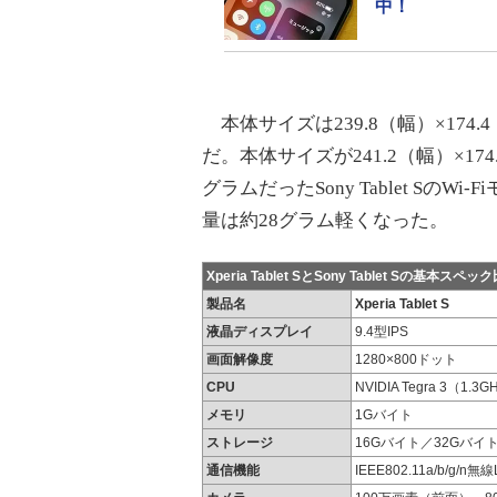
中！
本体サイズは239.8（幅）×174.4
だ。本体サイズが241.2（幅）×174
グラムだったSony Tablet Sの
量は約28グラム軽くなった。
Xperia Tablet SとSony Tablet Sの基本スペッ
製品名
Xperia Tablet S
液晶ディスプレイ
9.4型IPS
画面解像度
1280×800ドット
CPU
NVIDIA Tegra 3（1.3G
メモリ
1Gバイト
ストレージ
16Gバイト／32Gバイ
通信機能
IEEE802.11a/b/g/n無線