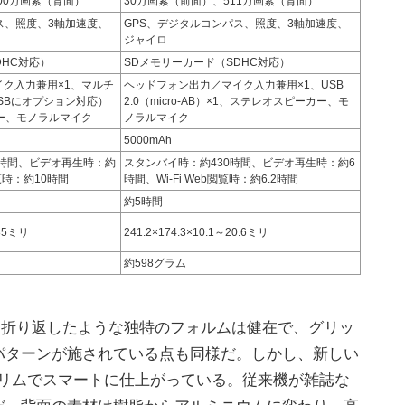
00万画素（背面）
30万画素（前面）、511万画素（背面）
ス、照度、3軸加速度、
GPS、デジタルコンパス、照度、3軸加速度、
ジャイロ
DHC対応）
SDメモリーカード（SDHC対応）
ク入力兼用×1、マルチ
ヘッドフォン出力／マイク入力兼用×1、USB
USBにオプション対応）
2.0（micro-AB）×1、ステレオスピーカー、モ
ー、モノラルマイク
ノラルマイク
5000mAh
0時間、ビデオ再生時：約
スタンバイ時：約430時間、ビデオ再生時：約6
閲覧時：約10時間
時間、Wi-Fi Web閲覧時：約6.2時間
約5時間
.85ミリ
241.2×174.3×10.1～20.6ミリ
約598グラム
た雑誌を折り返したような独特のフォルムは健在で、グリッ
パターンが施されている点も同様だ。しかし、新しい
明らかにスリムでスマートに仕上がっている。従来機が雑誌な