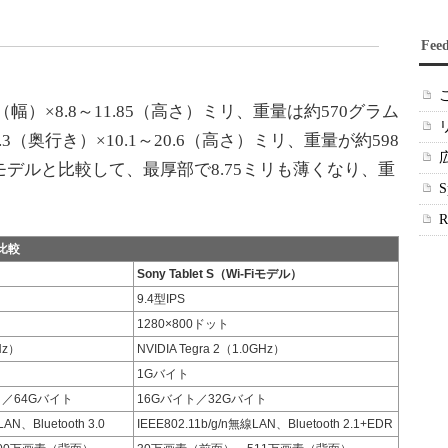
Fee
（幅）×8.8～11.85（高さ）ミリ、重量は約570グラム
.3（奥行き）×10.1～20.6（高さ）ミリ、重量が約598
Wi-Fiモデルと比較して、最厚部で8.75ミリも薄くなり、重
ク比較
Sony Tablet S（Wi-Fiモデル）
9.4型IPS
1280×800ドット
Hz）
NVIDIA Tegra 2（1.0GHz）
1Gバイト
ト／64Gバイト
16Gバイト／32Gバイト
LAN、Bluetooth 3.0
IEEE802.11b/g/n無線LAN、Bluetooth 2.1+EDR