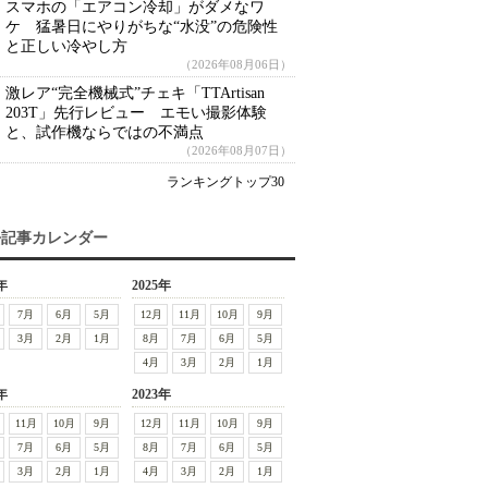
スマホの「エアコン冷却」がダメなワ
ケ 猛暑日にやりがちな“水没”の危険性
と正しい冷やし方
（2026年08月06日）
激レア“完全機械式”チェキ「TTArtisan
203T」先行レビュー エモい撮影体験
と、試作機ならではの不満点
（2026年08月07日）
ランキングトップ30
去記事カレンダー
年
2025年
7月
6月
5月
12月
11月
10月
9月
3月
2月
1月
8月
7月
6月
5月
4月
3月
2月
1月
年
2023年
11月
10月
9月
12月
11月
10月
9月
7月
6月
5月
8月
7月
6月
5月
3月
2月
1月
4月
3月
2月
1月