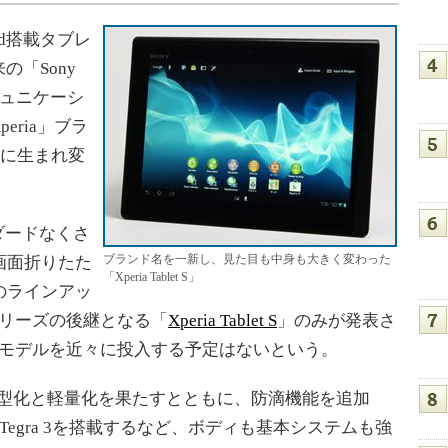
id搭載タブレ
「Sony
ミュニケーシ
ria」ブラ
t」に生まれ変
ンダードなくさ
ブランド名を一新し、見た目も中身も大きく変わった
画面折りたた
「Xperia Tablet S」
のラインアッ
シリーズの後継となる「
Xperia Tablet S
」のみが発表さ
るモデルを近々に投入する予定はないという。
来機より薄型化と軽量化を果たすとともに、防滴機能を追加
 Tegra 3を搭載するなど、ボディも基本システムも強