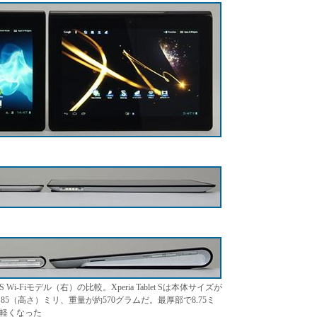
ablet S Wi-Fiモデル（右）の比較。Xperia Tablet Sは本体サイズが
8～11.85（高さ）ミリ、重量が約570グラムだ。最厚部で8.75ミ
ム軽くなった