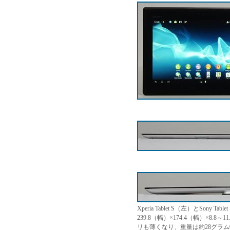
Xperia Tablet S（左）とSony T
239.8（幅）×174.4（幅）×8.
リも薄くなり、重量は約28グラ