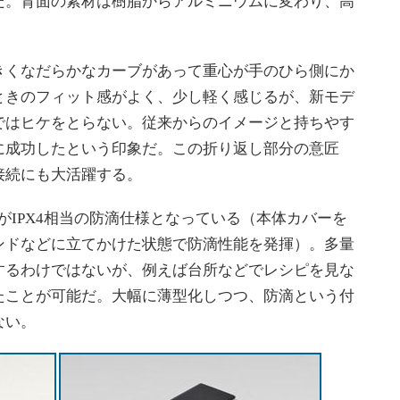
だ。背面の素材は樹脂からアルミニウムに変わり、高
くなだらかなカーブがあって重心が手のひら側にか
ときのフィット感がよく、少し軽く感じるが、新モデ
ではヒケをとらない。従来からのイメージと持ちやす
に成功したという印象だ。この折り返し部分の意匠
接続にも大活躍する。
、ボディがIPX4相当の防滴仕様となっている（本体カバーを
ンドなどに立てかけた状態で防滴性能を発揮）。多量
するわけではないが、例えば台所などでレシピを見な
たことが可能だ。大幅に薄型化しつつ、防滴という付
ない。