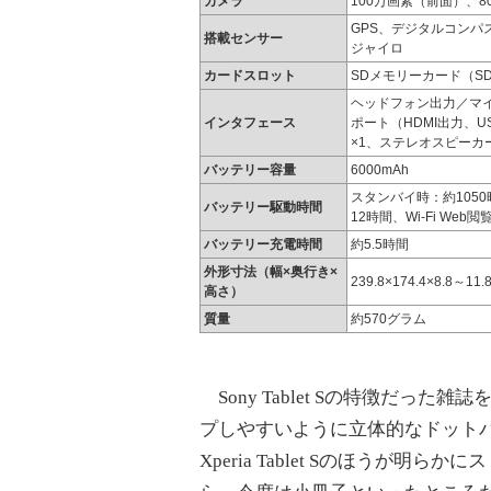
カメラ
100万画素（前面）、8
GPS、デジタルコンパ
搭載センサー
ジャイロ
カードスロット
SDメモリーカード（S
ヘッドフォン出力／マイ
インタフェース
ポート（HDMI出力、
×1、ステレオスピーカ
バッテリー容量
6000mAh
スタンバイ時：約105
バッテリー駆動時間
12時間、Wi-Fi Web
バッテリー充電時間
約5.5時間
外形寸法（幅×奥行き×
239.8×174.4×8.8～11
高さ）
質量
約570グラム
Sony Tablet Sの特徴だっ
プしやすいように立体的なドット
Xperia Tablet Sのほうが