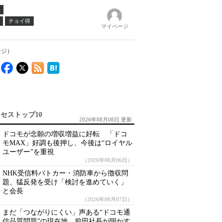
チョイ得
マイページ
ージ）
セストップ10
2026年08月08日 更新
ドコモが念願の増収増益に好転 「ドコ
モMAX」好調も後押し、今後は“ロイヤル
ユーザー”を重視
（2026年08月06日）
NHK受信料パトカー・消防車から徴収問
題、猛反発を受け「検討を進めていく」
と会長
（2026年08月07日）
まだ「つながりにくい」声ある“ドコモ通
信品質問題”の現在地 前田社長が明かす