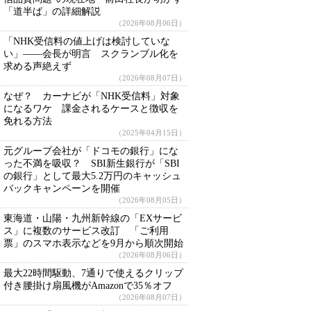
「道半ば」の詳細解説
（2026年08月06日）
「NHK受信料の値上げは検討していな
い」――会長が明言 スクランブル化を
求める声絶えず
（2026年08月07日）
なぜ？ カーナビが「NHK受信料」対象
になるワケ 課金されるケースと徴収を
免れる方法
（2025年04月15日）
元グループ会社が「ドコモの銀行」にな
った不満を吸収？ SBI新生銀行が「SBI
の銀行」として最大5.2万円のキャッシュ
バックキャンペーンを開催
（2026年08月05日）
東海道・山陽・九州新幹線の「EXサービ
ス」に複数のサービス改訂 「ご利用
票」のスマホ表示などを9月から順次開始
（2026年08月06日）
最大22時間駆動、7通りで使えるクリップ
付き腰掛け扇風機がAmazonで35％オフ
（2026年08月07日）