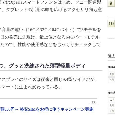
ではXperiaスマートフォンをはじめ、ソニー関連製
に、タブレットの活用の幅を広げるアクセサリ類も意
。
量の違い（16G／32G／64Gバイト）で3モデルを
15日の発売に先駆け、最上位となる64Gバイトモデル
を入手したので、性能や使用感などをじっくりチェックして
過
つ、グッと洗練された薄型軽量ボディ
2026
8月
スプレイのサイズは従来と同じ9.4型ワイドだが、
4月
スマートに生まれ変わっている。
2024
12月
- PR -
8月
月額850円～ 格安SIMをお得に使うキャンペーン実施
4月