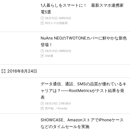
1人暮らしをスマートに！ 最新スマホ連携家
電5選
08月25日 06時00分
R25スマホ情報局
NuAns NEOのTWOTONEカバーに鮮やかな新色
登場！
08月25日 06時00分
SIM通
2016年8月24日
データ通信、通話、SMSの品質が優れているキ
ャリアは？――RootMetricsがテスト結果を発
表
08月24日 21時38分
田中聡，ITmedia
SHOWCASE、AmazonストアでiPhoneケース
などのタイムセールを実施