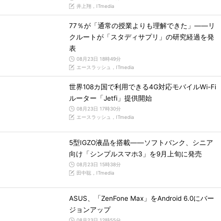
井上翔，ITmedia
77％が「通常の授業よりも理解できた」――リ
クルートが「スタディサプリ」の研究経過を発
表
08月23日 18時49分
エースラッシュ，ITmedia
世界108カ国で利用できる4G対応モバイルWi-Fi
ルーター「Jetfi」提供開始
08月23日 17時30分
エースラッシュ，ITmedia
5型IGZO液晶を搭載――ソフトバンク、シニア
向け「シンプルスマホ3」を9月上旬に発売
08月23日 15時38分
田中聡，ITmedia
ASUS、「ZenFone Max」をAndroid 6.0にバー
ジョンアップ
08月23日 12時55分