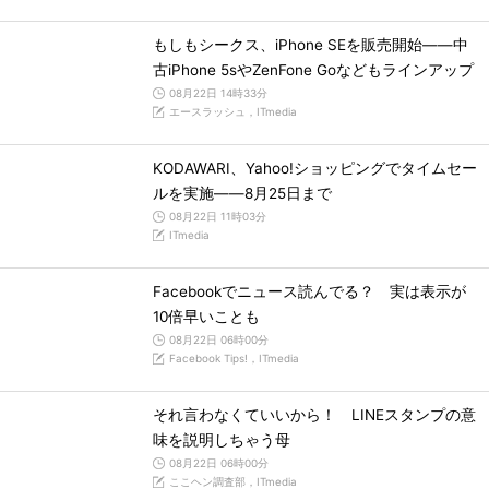
もしもシークス、iPhone SEを販売開始――中
古iPhone 5sやZenFone Goなどもラインアップ
08月22日 14時33分
エースラッシュ，ITmedia
KODAWARI、Yahoo!ショッピングでタイムセー
ルを実施――8月25日まで
08月22日 11時03分
ITmedia
Facebookでニュース読んでる？ 実は表示が
10倍早いことも
08月22日 06時00分
Facebook Tips!，ITmedia
それ言わなくていいから！ LINEスタンプの意
味を説明しちゃう母
08月22日 06時00分
ここヘン調査部，ITmedia