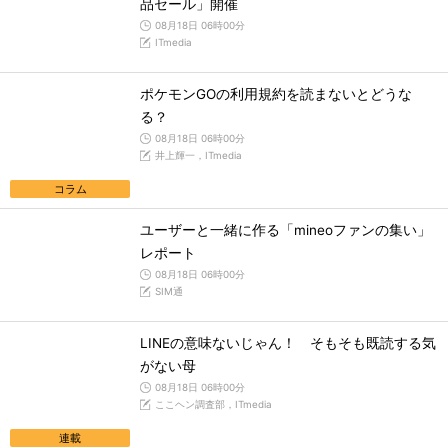
品セール」開催
08月18日 06時00分
ITmedia
ポケモンGOの利用規約を読まないとどうな
る？
08月18日 06時00分
井上輝一，ITmedia
コラム
ユーザーと一緒に作る「mineoファンの集い」
レポート
08月18日 06時00分
SIM通
LINEの意味ないじゃん！ そもそも既読する気
がない母
08月18日 06時00分
ここヘン調査部，ITmedia
連載