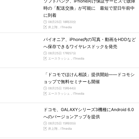
ソフトバンク、iPhone向け保証サービスで故障
時の「配送交換」が可能に 最短で翌日午前中
に到着
08月25日 18時20分
井上翔，ITmedia
パイオニア、iPhone内の写真・動画をHDDなど
へ保存できるワイヤレスドックを発売
08月25日 17時57分
エースラッシュ，ITmedia
「ドコモでほけん相談」提供開始――ドコモシ
ョップで無料セミナーも開催
08月25日 15時44分
エースラッシュ，ITmedia
ドコモ、GALAXYシリーズ3機種にAndroid 6.0
へのバージョンアップを提供
08月25日 15時00分
井上翔，ITmedia