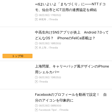
+dはいよいよ「まちづくり」に――NTTドコ
モ、仙台市とICT活用の連携協定を締結
08月29日 17時05分
神尾寿，ITmedia
中高生向けSNSアプリが炎上 Android 7.0って
どんなOS？ iPhoneのFeliCa搭載は？
08月29日 16時30分
井上翔，ITmedia
トップ10
上海問屋、キャリーバッグ風デザインのiPhone
用シェルカバー
08月29日 15時35分
ITmedia
Facebookのプロフィールを動画で設定！ 自
分のアイコンを印象的に
08月29日 06時00分
Facebook Tips!，ITmedia