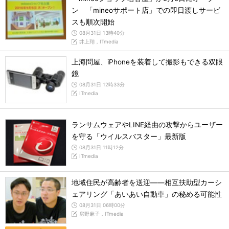
ン 「mineoサポート店」での即日渡しサービ
スも順次開始
08月31日 13時40分
井上翔，ITmedia
上海問屋、iPhoneを装着して撮影もできる双眼
鏡
08月31日 12時33分
ITmedia
ランサムウェアやLINE経由の攻撃からユーザー
を守る「ウイルスバスター」最新版
08月31日 11時12分
ITmedia
地域住民が高齢者を送迎――相互扶助型カーシ
ェアリング「あいあい自動車」の秘める可能性
08月31日 06時00分
房野麻子，ITmedia