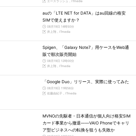
エースラッシュ，ITmedia
auの「LTE NET for DATA」はau回線の格安
SIMで使えますか？
08月19日 14時50分
井上翔，ITmedia
Spigen、「Galaxy Note7」用ケースをWeb通
販で順次販売開始
08月19日 12時00分
井上翔，ITmedia
「Google Duo」リリース、実際に使ってみた
08月19日 11時56分
佐藤由紀子，ITmedia
MVNOの先駆者・日本通信が個人向け格安SIM
カード事業から撤退――VAIO Phoneでキャリ
ア型ビジネスへの転換を狙うも失敗か