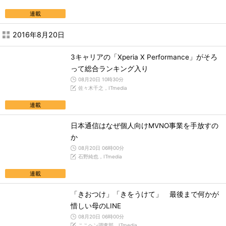
連載
2016年8月20日
3キャリアの「Xperia X Performance」がそろ
って総合ランキング入り
08月20日 10時30分
佐々木千之，ITmedia
連載
日本通信はなぜ個人向けMVNO事業を手放すの
か
08月20日 06時00分
石野純也，ITmedia
連載
「きおつけ」「きをうけて」 最後まで何かが
惜しい母のLINE
08月20日 06時00分
ここヘン調査部，ITmedia