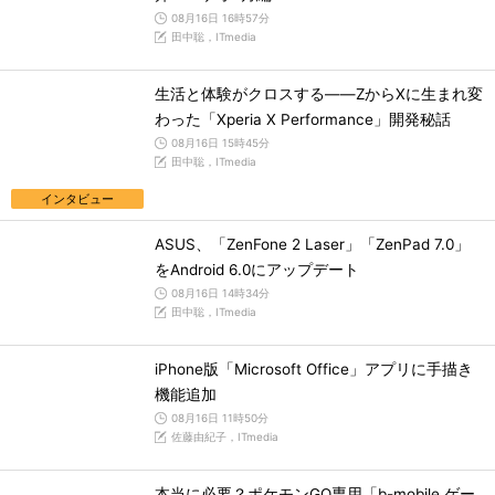
08月16日 16時57分
田中聡，ITmedia
生活と体験がクロスする――ZからXに生まれ変
わった「Xperia X Performance」開発秘話
08月16日 15時45分
田中聡，ITmedia
インタビュー
ASUS、「ZenFone 2 Laser」「ZenPad 7.0」
をAndroid 6.0にアップデート
08月16日 14時34分
田中聡，ITmedia
iPhone版「Microsoft Office」アプリに手描き
機能追加
08月16日 11時50分
佐藤由紀子，ITmedia
本当に必要？ポケモンGO専用「b-mobile ゲー