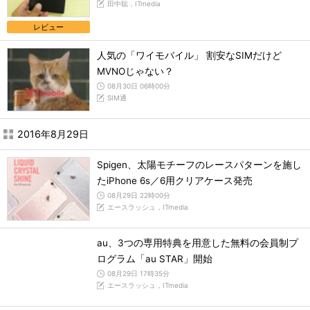
田中聡，ITmedia
レビュー
人気の「ワイモバイル」 割安なSIMだけど
MVNOじゃない？
08月30日 06時00分
SIM通
2016年8月29日
Spigen、太陽モチーフのレースパターンを施し
たiPhone 6s／6用クリアケース発売
08月29日 22時00分
エースラッシュ，ITmedia
au、3つの専用特典を用意した無料の会員制プ
ログラム「au STAR」開始
08月29日 17時35分
エースラッシュ，ITmedia