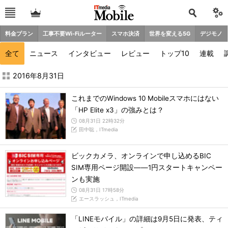
料金プラン
工事不要Wi-Fiルーター
スマホ決済
世界を変える5G
デジモノ
全て
ニュース
インタビュー
レビュー
トップ10
連載
2016年8月の記事一覧 - ITmedia Mobile
2016年8月31日
これまでのWindows 10 Mobileスマホにはない
「HP Elite x3」の強みとは？
08月31日 22時32分
田中聡，ITmedia
ビックカメラ、オンラインで申し込めるBIC
SIM専用ページ開設――1円スタートキャンペー
ンも実施
08月31日 17時58分
エースラッシュ，ITmedia
「LINEモバイル」の詳細は9月5日に発表、ティ