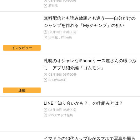
08月19日 10時00分
石川温
無料配信とも読み放題とも違う――自分だけの
ジャンプを作れる「Myジャンプ」の狙い
08月19日 06時00分
田中聡，ITmedia
インタビュー
札幌のオシャレなiPhoneケース屋さんの暇つぶ
し アプリ紹介編「ゴムモン」
08月19日 06時00分
SHOWCASE
連載
LINE「知り合いかも？」の仕組みとは？
08月19日 06時00分
R25スマホ情報局
イマドキの10代カップルがスマホで写真を撮ら