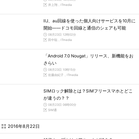
井上翔，ITmedia
IIJ、au回線を使った個人向けサービスを10月に
開始――ドコモ回線と通信のシェアも可能
08月23日 12時02分
田中聡，ITmedia
「Android 7.0 Nougat」リリース、新機能をお
さらい
08月23日 10時15分
佐藤由紀子，ITmedia
SIMロック解除とは？SIMフリースマホとどこ
が違うの？？
08月23日 06時00分
SIM通
2016年8月22日