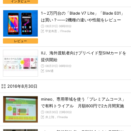
インタビュー
1～2万円台の「Blade V7 Lite」「Blade E01」
は買い？――2機種の違いや性能をレビュー
08月31日 06時00分
甲斐寿憲，ITmedia
レビュー
IIJ、海外渡航者向けプリペイド型SIMカードを
提供開始
08月31日 06時00分
SIM通
2016年8月30日
mineo、専用帯域を使う「プレミアムコース」
で有料トライアル 月額800円で2カ月間実施
08月30日 23時00分
井上翔，ITmedia