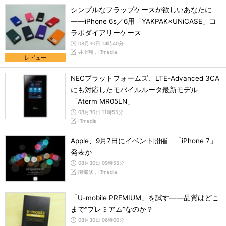
シンプルなフラップケースが欲しいあなたに
――iPhone 6s／6用「YAKPAK×UNiCASE」コ
ラボダイアリーケース
08月30日 14時40分
井上翔，ITmedia
レビュー
NECプラットフォームズ、LTE-Advanced 3CA
にも対応したモバイルルータ最新モデル
「Aterm MR05LN」
08月30日 11時55分
ITmedia
Apple、9月7日にイベント開催 「iPhone 7」
発表か
08月30日 09時55分
園部修，ITmedia
「U-mobile PREMIUM」を試す――品質はどこ
まで“プレミアム”なのか？
08月30日 06時00分