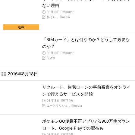
ない理由
08月19日 06時00分
柊そら，ITmedia
連載
「SIMカード」とは何なのか？どうして必要な
のか？
08月19日 06時00分
SIM通
2016年8月18日
リクルート、住宅ローンの事前審査をオンライ
ンで行えるサービスを開始
08月18日 15時14分
エースラッシュ，ITmedia
ポケモンGO便乗不正アプリが3900万件ダウン
ロード、Google Playでの配布も
08月18日 13時57分