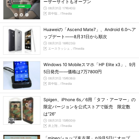
ーザーサイトもオープン
08月31日 17時40分
田中聡，ITmedia
Huaweiの「Ascend Mate7」、Android 6.0へア
ップデート――8月31日から順次
08月31日 16時23分
エースラッシュ，ITmedia
Windows 10 Mobileスマホ「HP Elite x3」、9月
5日発売――価格は7万7800円
08月31日 15時36分
田中聡，ITmedia
Spigen、iPhone 6s／6用「タフ・アーマー」の
限定バージョンを公式ストアで販売 限定数
は“26”
08月31日 15時00分
井上翔，ITmedia
「mineoショップ名古屋」が9月5日にオープ