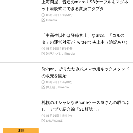
上海問屋、普通のmicro USBケーブルをマグネ
ット着脱式にできる変換アダプタ
08月26日 15時58分
ITmedia
「中高生以外は登録禁止」なSNS、「ゴルス
タ」の運営対応がTwitterで炎上中（追記あり）
08月26日 13時41分
波戸みつる，ITmedia
Spigen、折りたたみ式スマホ用キックスタンド
の販売を開始
08月26日 12時00分
井上翔，ITmedia
札幌のオシャレなiPhoneケース屋さんの暇つぶ
し アプリ紹介編「3D肝試し」
08月26日 11時14分
SHOWCASE
連載