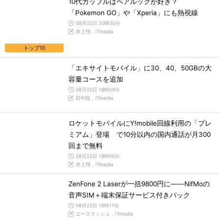
10代カップルはペアルックが好き？
「Pokemon GO」や「Xperia」にも熱視線
08月22日 20時30分
井上翔，ITmedia
トップ10
「エキサイトモバイル」に30、40、50GBの大
容量コースを追加
08月22日 18時59分
田中聡，ITmedia
ロケットモバイルにY!mobile回線利用の「プレ
ミアム」登場 で10分以内の国内通話が月300
回まで無料
08月22日 18時00分
井上翔，ITmedia
ZenFone 2 Laserが一括9800円に――NifMoの
音声SIM＋端末保証サービス付きパック
08月22日 16時17分
エースラッシュ，ITmedia