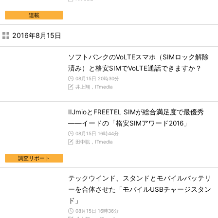
連載
2016年8月15日
ソフトバンクのVoLTEスマホ（SIMロック解除
済み）と格安SIMでVoLTE通話できますか？
08月15日 20時30分
井上翔，ITmedia
IIJmioとFREETEL SIMが総合満足度で最優秀
――イードの「格安SIMアワード2016」
08月15日 16時44分
田中聡，ITmedia
調査リポート
テックウインド、スタンドとモバイルバッテリ
ーを合体させた「モバイルUSBチャージスタン
ド」
08月15日 16時36分