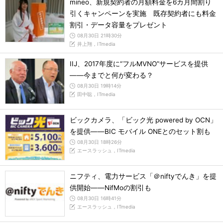
mineo、新規契約者の月額料金を6カ月間割り
引くキャンペーンを実施 既存契約者にも料金
割引・データ容量をプレゼント
08月30日 21時30分
井上翔，ITmedia
IIJ、2017年度に“フルMVNO”サービスを提供
――今までと何が変わる？
08月30日 19時14分
田中聡，ITmedia
ビックカメラ、「ビック光 powered by OCN」
を提供――BIC モバイル ONEとのセット割も
08月30日 18時26分
エースラッシュ，ITmedia
ニフティ、電力サービス「＠niftyでんき」を提
供開始――NifMoの割引も
08月30日 16時41分
エースラッシュ，ITmedia