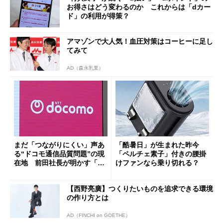
お得さはどう変わるのか これからは「dカー
ド」の利用が得策？
アマゾンで大人気！血圧対策はコーヒーに足し
てみて
AD（森永乳業）
まだ「つながりにくい」声あ
「酷暑日」が生まれた昨今
る“ドコモ通信品質問題”の現
「ペルチェ素子」付きの腰掛
在地 前田社長が明かす「道
けファンなら乗り切れる？
半ば」の詳細解説
【西野亮廣】つくりたいものを追求できる環境
の作り方とは
AD（FINCHI on GOETHE）