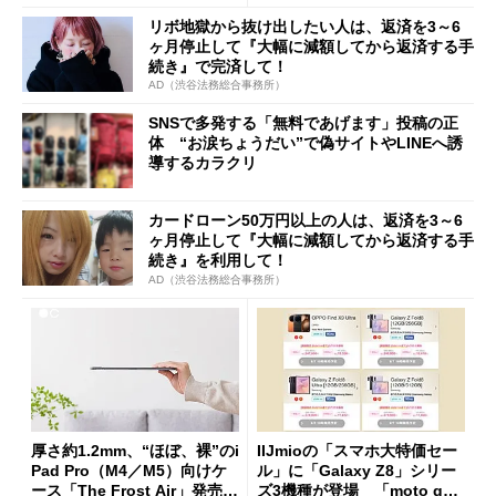
た」
リボ地獄から抜け出したい人は、返済を3～6
ヶ月停止して『大幅に減額してから返済する手
続き』で完済して！
AD（渋谷法務総合事務所）
SNSで多発する「無料であげます」投稿の正
体 “お涙ちょうだい”で偽サイトやLINEへ誘
導するカラクリ
カードローン50万円以上の人は、返済を3～6
ヶ月停止して『大幅に減額してから返済する手
続き』を利用して！
AD（渋谷法務総合事務所）
厚さ約1.2mm、“ほぼ、裸”のi
IIJmioの「スマホ大特価セー
Pad Pro（M4／M5）向けケ
ル」に「Galaxy Z8」シリー
ース「The Frost Air」発売
ズ3機種が登場 「moto g37