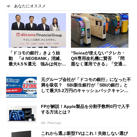
あなたにオススメ
「ドコモの銀行」きょう始
“Suicaが使えない”クレカ・
動 「d NEOBANK」消滅、
QR専用改札機に賛否 「問
最大4.5％還元 強みは何か解
題なく運用できる」「交通系I
説
Cの方がスムーズ」
元グループ会社が「ドコモの銀行」になった不
満を吸収？ SBI新生銀行が「SBIの銀行」と
して最大5.2万円のキャッシュバックキャンペ
ーンを開催
FPが解説！Apple製品を分割手数料0円で入手
する方法とは？
AD（Fav-Log）
これから選ぶ新型TVはこれ！失敗しない選び