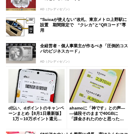
AD（クレディセゾン）
“Suicaが使えない”改札、東京メトロ上野駅に
設置 期間限定で “クレカ”と“QRコード”専
用
全経営者・個人事業主が作るべき「圧倒的コス
パのビジネスカード」
AD（クレディセゾン）
d払い、dポイントのキャンペ
ahamoに「神です」との声―
ーンまとめ【8月1日最新版】
―値段そのままで40GBに
1万～10万ポイント還元の
「課金されたのかと思った」
施策がめじろ押し
と戸惑いも