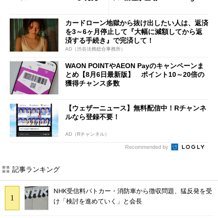
ケースフィニットから
j」や「OPPO Find X9 Ultr
a」も
カードローン地獄から抜け出したい人は、返済
を3～6ヶ月停止して『大幅に減額してから返
済する手続き』で完済して！
AD（渋谷法務総合事務所）
WAON POINTやAEON Payのキャンペーンま
とめ【8月6日最新版】 ポイント10～20倍の
獲得チャンス多数
【ウェザーニュース】無料配信中！Rチャンネ
ルなら登録不要！
AD（Rチャンネル）
Recommended by
記事ランキング
NHK受信料パトカー・消防車から徴収問題、猛反発を受
け「検討を進めていく」と会長