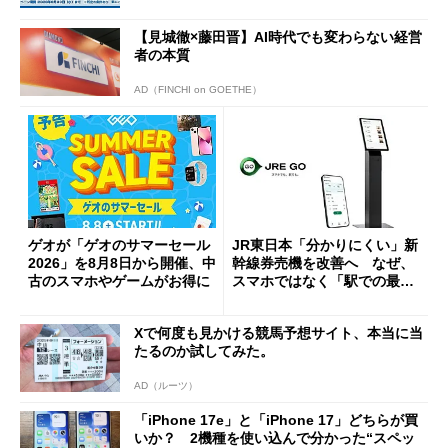
ーンを開催
【見城徹×藤田晋】AI時代でも変わらない経営
者の本質
AD（FINCHI on GOETHE）
ゲオが「ゲオのサマーセール
JR東日本「分かりにくい」新
2026」を8月8日から開催、中
幹線券売機を改善へ なぜ、
古のスマホやゲームがお得に
スマホではなく「駅での最短
1分購入」を実現？
Xで何度も見かける競馬予想サイト、本当に当
たるのか試してみた。
AD（ルーツ）
「iPhone 17e」と「iPhone 17」どちらが買
いか？ 2機種を使い込んで分かった“スペッ