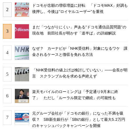
ドコモが念願の増収増益に好転 「ドコモMAX」好調も
後押し、今後は“ロイヤルユーザー”を重視
まだ「つながりにくい」声ある“ドコモ通信品質問題”の
現在地 前田社長が明かす「道半ば」の詳細解説
なぜ？ カーナビが「NHK受信料」対象になるワケ 課
金されるケースと徴収を免れる方法
「NHK受信料の値上げは検討していない」――会長が明
言 スクランブル化を求める声絶えず
楽天モバイルのローミングは「予定通り9月末に終
了」 ただし「ルーラル限定で継続」の可能性も
元グループ会社が「ドコモの銀行」になった不満を吸
収？ SBI新生銀行が「SBIの銀行」として最大5.2万円
のキャッシュバックキャンペーンを開催