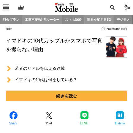
料金プラン
工事不要Wi-Fiルーター
スマホ決済
世界を変える5G
デジモノ
連載
2016年8月19日
イマドキの10代カップルがスマホで写真
を撮らない理由
若者のリアルを伝える連載
イマドキの10代は何をしている？
続きを読む
Share
Post
LINE
Hatena