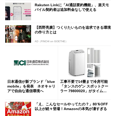
Rakuten Linkに「AI通話要約機能」、楽天モ
バイル契約者は追加料金なしで使える
【西野亮廣】つくりたいものを追求できる環境
の作り方とは
AD（FINCHI on GOETHE）
日本通信が新ブランド「blue
工事不要で14畳まで冷房可能
mobile」を発表 ネオキャリ
「タンスのゲン スポットクー
アで自由な通信環境へ
ラー 79800020」がタイムセ
ールで10％オフの5万3999円
に
「え、こんなセールやってたの？」80％OFF
以上が続々登場！Amazonの本気が凄すぎる