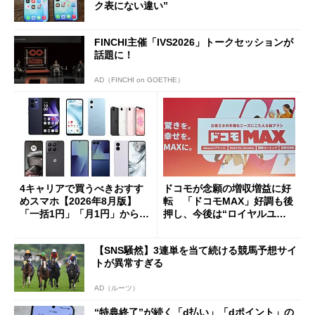
ク表にない違い”
FINCHI主催「IVS2026」トークセッションが
話題に！
AD（FINCHI on GOETHE）
4キャリアで買うべきおすす
ドコモが念願の増収増益に好
めスマホ【2026年8月版】
転 「ドコモMAX」好調も後
「一括1円」「月1円」からお
押し、今後は“ロイヤルユー
得なiPhone／Pixel／Galaxy
ザー”を重視
まで
【SNS騒然】3連単を当て続ける競馬予想サイ
トが異常すぎる
AD（ルーツ）
“特典終了”が続く「d払い」「dポイント」の