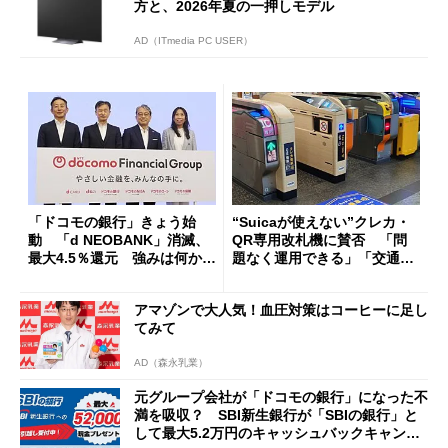
方と、2026年夏の一押しモデル
AD（ITmedia PC USER）
「ドコモの銀行」きょう始
“Suicaが使えない”クレカ・
動 「d NEOBANK」消滅、
QR専用改札機に賛否 「問
最大4.5％還元 強みは何か解
題なく運用できる」「交通系I
説
Cの方がスムーズ」
アマゾンで大人気！血圧対策はコーヒーに足し
てみて
AD（森永乳業）
元グループ会社が「ドコモの銀行」になった不
満を吸収？ SBI新生銀行が「SBIの銀行」と
して最大5.2万円のキャッシュバックキャンペ