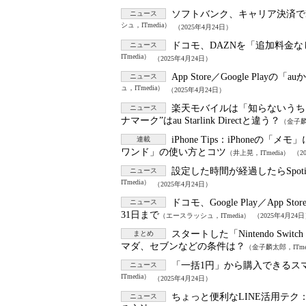
ソフトバンク、キャリア決済でP
ニュース
シュ，ITmedia）
（2025年4月24日）
ドコモ、DAZNを「追加料金
ニュース
ITmedia）
（2025年4月24日）
App Store／Google Pla
ニュース
ュ，ITmedia）
（2025年4月24日）
楽天モバイルは「知らないうち
ニュース
ナマーク”はau Starlink Directと違う？
（金子麟太
iPhone Tips：
iPhoneの「メ
連載
ワンド」の使い方とコツ
（井上晃，ITmedia）
（2
設定した時間が経過したらSpo
ニュース
ITmedia）
（2025年4月24日）
ドコモ、Google Play／Ap
ニュース
31日まで
（エースラッシュ，ITmedia）
（2025年4月24
スタートした「Nintendo Sw
まとめ
マダ、セブンなどの条件は？
（金子麟太郎，ITme
「一括1円」から購入できるスマホ
ニュース
ITmedia）
（2025年4月24日）
ちょっと便利なLINE活用テク
ニュース