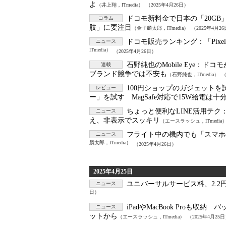
よ
（井上翔，ITmedia）
（2025年4月26日）
ドコモ新料金で日本の「20G
コラム
肢」に要注目
（金子麟太郎，ITmedia）
（2025年4月2
ドコモ販売ランキング：「Pixe
ニュース
ITmedia）
（2025年4月26日）
石野純也のMobile Eye：
ドコモ
連載
ブランド競争では不安も
（石野純也，ITmedia）
（
100円ショップのガジェットを
レビュー
ー」を試す MagSafe対応で15W給電は十
ちょっと便利なLINE活用テク
ニュース
え、非表示でスッキリ
（エースラッシュ，ITmedia
フライト中の機内でも「スマホ
ニュース
麟太郎，ITmedia）
（2025年4月26日）
2025年4月25日
ユニバーサルサービス料、2.2円
ニュース
日）
iPadやMacBook Proも収納
ニュース
ットから
（エースラッシュ，ITmedia）
（2025年4月25