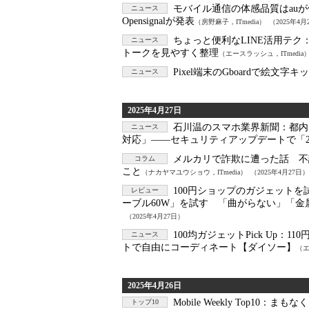
モバイル通信の体感品質はau
ニュース
Opensignalが発表
（房野麻子，ITmedia）
（2025年4月
ちょっと便利なLINE活用テク
ニュース
トークを見やすく整理
（エースラッシュ，ITmedia
Pixel端末のGboardで絵文
ニュース
2025年4月27日
石川温のスマホ業界新聞：
都内
ニュース
対応」――セキュリティアップデートで「
メルカリで詐欺に遭った話 不
コラム
こと
（ナカヤマユウショウ，ITmedia）
（2025年4月27日）
100円ショップのガジェットを
レビュー
ーブル60W」を試す 「曲がらない」「金
（2025年4月27日）
100均ガジェットPick Up：
11
ニュース
トで自由にコーディネート【ダイソー】
（エ
2025年4月26日
Mobile Weekly Top10：
まもなく
トップ10