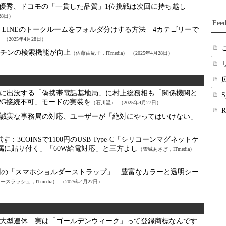
が優秀、ドコモの「一貫した品質」1位挑戦は次回に持ち越し
28日）
Fee
：
LINEのトークルームをフォルダ分けする方法 4カテゴリーで
）
（2025年4月28日）
字キッチンの検索機能が向上
（佐藤由紀子，ITmedia）
（2025年4月28日）
に出没する「偽携帯電話基地局」に村上総務相も「関係機関と
2G接続不可」モードの実装を
（石川温）
（2025年4月27日）
誠実な事務局の対応、ユーザーが「絶対にやってはいけない」
試す：
3COINSで1100円のUSB Type-C「シリコーンマグネットケ
属に貼り付く」「60W給電対応」と三方よし
（雪城あさぎ，ITmedia）
0円の「スマホショルダーストラップ」 豊富なカラーと透明シー
ースラッシュ，ITmedia）
（2025年4月27日）
大型連休 実は「ゴールデンウィーク」って登録商標なんです