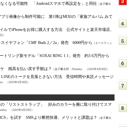
できなくなる可能性 「Androidスマホで再設定を」と同社
（金子麟太
アプリ画像から制作可能に 第1弾はMIXIの「家族アルバム みて
イルでiPhoneをお得に購入する方法 公式サイトと楽天市場店、
0日）
スイヤフォン「CMF Buds 2／2a」発売 6000円から
（エースラッシ
リング新モデル「SOXAI RING 1.1」発売 約3.6万円から
のワケ 残高を払い戻す手順は？
（金子麟太郎，ITmedia）
（2025年4月30日）
：
LINEのトークを見落とさない方法 受信時間や未読メッセージ
ia）
（2025年4月30日）
0円の「リストストラップ」 好みのカラーを腕に取り付けてスマ
dia）
（2025年4月29日）
eのRCS」を試す SMSより断然快適、メリットと課題は？
（金子麟太