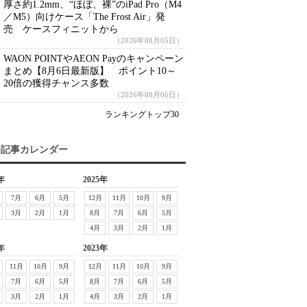
厚さ約1.2mm、“ほぼ、裸”のiPad Pro（M4
／M5）向けケース「The Frost Air」発
売 ケースフィニットから
（2026年08月05日）
WAON POINTやAEON Payのキャンペーン
まとめ【8月6日最新版】 ポイント10～
20倍の獲得チャンス多数
（2026年08月06日）
ランキングトップ30
去記事カレンダー
年
2025年
7月
6月
5月
12月
11月
10月
9月
3月
2月
1月
8月
7月
6月
5月
4月
3月
2月
1月
年
2023年
11月
10月
9月
12月
11月
10月
9月
7月
6月
5月
8月
7月
6月
5月
3月
2月
1月
4月
3月
2月
1月