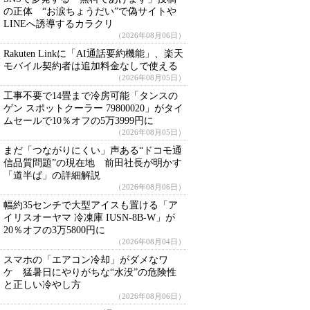
の正体 “お涙ちょうだい”で偽サイトや
LINEへ誘導するカラクリ
（2026年08月06日）
Rakuten Linkに「AI通話要約機能」、楽天
モバイル契約者は追加料金なしで使える
（2026年08月05日）
工事不要で14畳まで冷房可能「タンスの
ゲン スポットクーラー 79800020」がタイ
ムセールで10％オフの5万3999円に
（2026年08月05日）
まだ「つながりにくい」声ある“ドコモ通
信品質問題”の現在地 前田社長が明かす
「道半ば」の詳細解説
（2026年08月06日）
幅約35センチで大型アイスも置ける「ア
イリスオーヤマ 冷凍庫 IUSN-8B-W」が
20％オフの3万5800円に
（2026年08月04日）
スマホの「エアコン冷却」がダメなワ
ケ 猛暑日にやりがちな“水没”の危険性
と正しい冷やし方
（2026年08月06日）