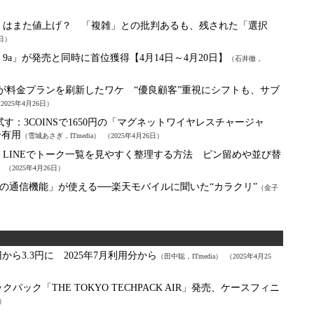
B」はまた値上げ？ 「複雑」との批判あるも、残された「選択
6日）
l 9a」が発売と同時に首位獲得【4月14日～4月20日】
（石井徹，
が料金プランを刷新したワケ “優良顧客”重視にシフトも、サブ
2025年4月26日）
試す：
3COINSで1650円の「マグネットワイヤレスチャージャ
分有用
（雪城あさぎ，ITmedia）
（2025年4月26日）
：
LINEでトーク一覧を見やすく整理する方法 ピン留めや並び替
）
（2025年4月26日）
の通信機能」が使える──楽天モバイルに聞いた“カラクリ”
（金子
から3.3円に 2025年7月利用分から
（田中聡，ITmedia）
（2025年4月25
 バックパック「THE TOKYO TECHPACK AIR」発売、ケースフィニ
日）