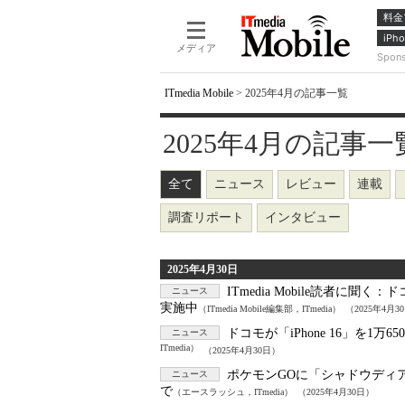
料金
iPho
メディア
Spon
ITmedia Mobile
>
2025年4月の記事一覧
2025年4月の記事一覧 - 
全て
ニュース
レビュー
連載
調査リポート
インタビュー
2025年4月30日
ITmedia Mobile読者に聞く：
ド
ニュース
実施中
（ITmedia Mobile編集部，ITmedia）
（2025年4月3
ドコモが「iPhone 16」を1万650
ニュース
ITmedia）
（2025年4月30日）
ポケモンGOに「シャドウディ
ニュース
で
（エースラッシュ，ITmedia）
（2025年4月30日）