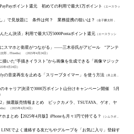
ayPayポイント還元 初めての利用で最大1万ポイント
（エースラッ
なし」で見放題に 条件は何？ 業務提携の狙いは？
（金子麟太郎，
yの「auかんたん決済」利用で最大5万5000Pontaポイント還元
（エースラッシ
にスマホと衛星がつながる」――三木谷氏がアピール “アンテ
郎，ITmedia）
（2025年4月24日）
モ」に描いた“手描きイラスト”から画像を生成できる「画像マジック
025年4月24日）
tifyの音楽再生を止める「スリープタイマー」を使う方法
（井上晃，
p Storeのキャリア決済で3000万ポイント山分けキャンペーン開催 5月
日）
itch 2」抽選販売情報まとめ ビックカメラ、TSUTAYA、ゲオ、ヤ
dia）
（2025年4月24日）
まとめ【2025年4月版】iPhoneも月々1円で持てる？
（シムラボ，
：
LINEでよく連絡する友だちやグループを「お気に入り」登録す