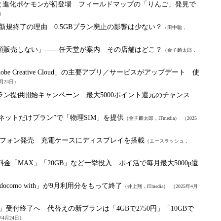
と進化ポケモンが初登場 フィールドマップの「りんご」発見で
日）
で新規終了の理由 0.5GBプラン廃止の影響は少ない？
（田中聡，
ch 2を店頭販売しない」――任天堂が案内 その店舗はどこ？
（金子麟太郎，
dobe Creative Cloud」の主要アプリ／サービスがアップデート 使
4月24日）
ラン提供開始キャンペーン 最大5000ポイント還元のチャンス
の“ネットだけプラン”で「物理SIM」を提供
（金子麟太郎，ITmedia）
（2025
イヤフォン発売 充電ケースにディスプレイを搭載
（エースラッシュ，
料金「MAX」「20GB」など一挙投入 ポイ活で毎月最大5000p還
como with」が9月利用分をもって終了
（井上翔，ITmedia）
（2025年4月
o」受付終了へ 代替えの新プランは「4GBで2750円」「10GBで
年4月24日）