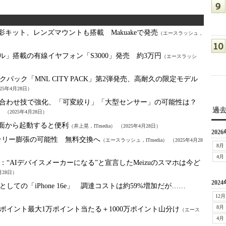
撮影キット、レンズマウントも搭載 Makuakeで発売
（エースラッシュ，
ズル」搭載の有線イヤフォン「S3000」発売 約3万円
（エースラッシ
ック「MNL CITY PACK」第2弾発売、高耐久の限定モデル
025年4月28日）
ードの合わせ技で強化、「可変絞り」「大型センサー」の可能性は？
過
）
（2025年4月28日）
ック画面から起動すると便利
（井上晃，ITmedia）
（2025年4月28日）
2026
バッテリー膨張の可能性 無料交換へ
（エースラッシュ，ITmedia）
（2025年4月28
8月
4月
：
“AIデバイスメーカーになる”と宣言したMeizuのスマホは今ど
月28日）
2024
ての「iPhone 16e」 調達コストは約59%増加だが……
12月
8月
ポイント最大1万ポイント当たる＋1000万ポイント山分け
（エース
4月