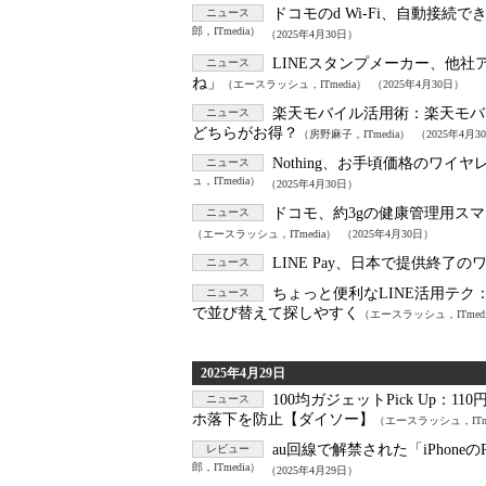
ドコモのd Wi-Fi、自動接続
ニュース
郎，ITmedia）
（2025年4月30日）
LINEスタンプメーカー、他社
ニュース
ね」
（エースラッシュ，ITmedia）
（2025年4月30日）
楽天モバイル活用術：
楽天モバ
ニュース
どちらがお得？
（房野麻子，ITmedia）
（2025年4月3
Nothing、お手頃価格のワイヤレ
ニュース
ュ，ITmedia）
（2025年4月30日）
ドコモ、約3gの健康管理用スマート
ニュース
（エースラッシュ，ITmedia）
（2025年4月30日）
LINE Pay、日本で提供終了
ニュース
ちょっと便利なLINE活用テク
ニュース
で並び替えて探しやすく
（エースラッシュ，ITmed
2025年4月29日
100均ガジェットPick Up：
11
ニュース
ホ落下を防止【ダイソー】
（エースラッシュ，ITme
au回線で解禁された「iPhon
レビュー
郎，ITmedia）
（2025年4月29日）