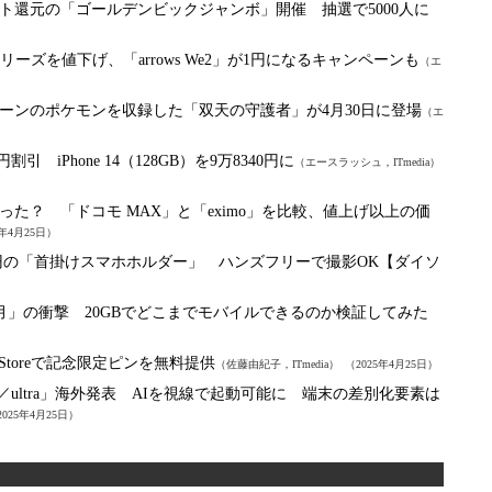
ト還元の「ゴールデンビックジャンボ」開催 抽選で5000人に
」シリーズを値下げ、「arrows We2」が1円になるキャンペーンも
（エ
ーンのポケモンを収録した「双天の守護者」が4月30日に登場
（エ
円割引 iPhone 14（128GB）を9万8340円に
（エースラッシュ，ITmedia）
た？ 「ドコモ MAX」と「eximo」を比較、値上げ以上の価
5年4月25日）
0円の「首掛けスマホホルダー」 ハンズフリーで撮影OK【ダイソ
B×6カ月」の衝撃 20GBでどこまでモバイルできるのか検証してみた
ple Storeで記念限定ピンを無料提供
（佐藤由紀子，ITmedia）
（2025年4月25日）
zr 60／ultra」海外発表 AIを視線で起動可能に 端末の差別化要素は
2025年4月25日）