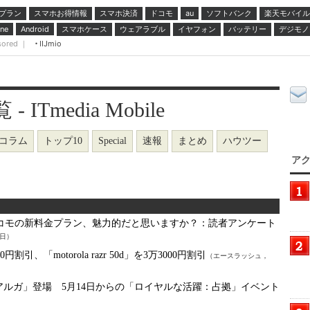
プラン
スマホお得情報
スマホ決済
ドコモ
ソフトバンク
楽天モバイル
au
スマホケース
ウェアラブル
イヤフォン
バッテリー
デジモノ
ne
Android
sored ｜
IIJmio
ITmedia Mobile
コラム
トップ10
Special
速報
まとめ
ハウツー
アク
コモの新料金プラン、魅力的だと思いますか？：読者アンケート
0日）
0円割引、「motorola razr 50d」を3万3000円割引
（エースラッシュ，
アルガ」登場 5月14日からの「ロイヤルな活躍：占拠」イベント