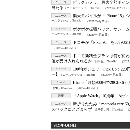
ビックカメラ、最大全額ポイン
ニュース
当たる
（エースラッシュ，ITmedia）
（2025年4月25日）
楽天モバイルが「iPhone 15
ニュース
ースラッシュ，ITmedia）
（2025年4月25日）
ポケポケ拡張パック、サン・ム
ニュース
ースラッシュ，ITmedia）
（2025年4月25日）
ドコモが「Pixel 9a」を3万9061
ニュース
（2025年4月25日）
ドコモ新料金プランは何が変わっ
ニュース
値が受け入れられるか
（田中聡，ITmedia）
（202
100均ガジェットPick Up：
22
ニュース
ー】
（エースラッシュ，ITmedia）
（2025年4月25日）
IIJmio「月額900円で20G
Special
（PR／ITmedia）
（2025年4月25日）
「Apple Watch」10周年 Ap
速報
新折りたたみ「motorola ra
ニュース
スペックにとどまらず
（金子麟太郎，ITmedia）
（
2025年4月24日