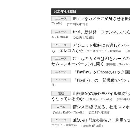
2025年4月28日
iPhoneをカメラに変身させる
ニュース
ITmedia）
（2025年4月28日）
final、新開発「ファンネルノ
ニュース
ュ，ITmedia）
（2025年4月28日）
ガジェット収納にも適したバックパ
ニュース
も エレコムから
（エースラッシュ，ITmedia）
（2
GalaxyのカメラはAIとハ
ニュース
サムスンキーパーソンに聞く
（田中聡，ITmedia
「PayPay」をiPhoneのロ
ニュース
「Pixel 7a」の一部機種で
ニュース
日）
山根康宏の海外モバイル探訪記
連載
うなっているのか
（山根康宏，ITmedia）
（2025年4
情シス目線で見る、社用スマホとし
コラム
（Yukito KATO，ITmedia）
（2025年4月28日）
d払いの「請求書払い」利用でd
ニュース
ラッシュ，ITmedia）
（2025年4月28日）