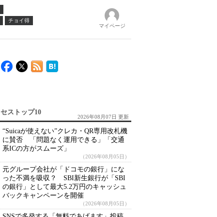
チョイ得
マイページ
セストップ10
2026年08月07日 更新
“Suicaが使えない”クレカ・QR専用改札機
に賛否 「問題なく運用できる」「交通
系ICの方がスムーズ」
（2026年08月05日）
元グループ会社が「ドコモの銀行」にな
った不満を吸収？ SBI新生銀行が「SBI
の銀行」として最大5.2万円のキャッシュ
バックキャンペーンを開催
（2026年08月05日）
SNSで多発する「無料であげます」投稿