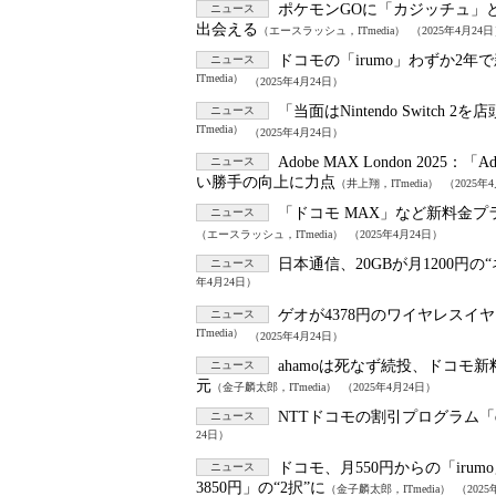
ポケモンGOに「カジッチュ」
ニュース
出会える
（エースラッシュ，ITmedia）
（2025年4月24
ドコモの「irumo」わずか2年
ニュース
ITmedia）
（2025年4月24日）
「当面はNintendo Swit
ニュース
ITmedia）
（2025年4月24日）
Adobe MAX London 2025：
「A
ニュース
い勝手の向上に力点
（井上翔，ITmedia）
（2025年
「ドコモ MAX」など新料金プ
ニュース
（エースラッシュ，ITmedia）
（2025年4月24日）
日本通信、20GBが月1200円
ニュース
年4月24日）
ゲオが4378円のワイヤレス
ニュース
ITmedia）
（2025年4月24日）
ahamoは死なず続投、ドコモ新
ニュース
元
（金子麟太郎，ITmedia）
（2025年4月24日）
NTTドコモの割引プログラム「do
ニュース
24日）
ドコモ、月550円からの「irum
ニュース
3850円」の“2択”に
（金子麟太郎，ITmedia）
（2025