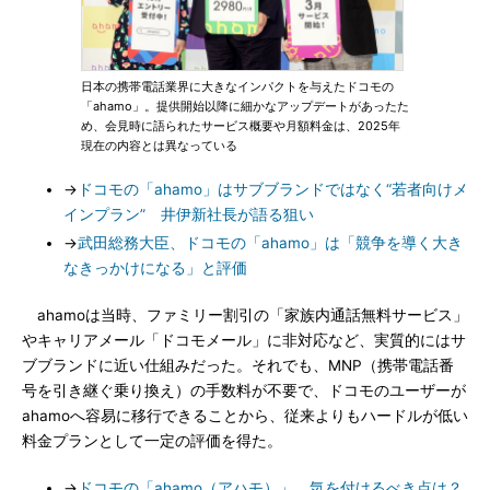
日本の携帯電話業界に大きなインパクトを与えたドコモの
「ahamo」。提供開始以降に細かなアップデートがあったた
め、会見時に語られたサービス概要や月額料金は、2025年
現在の内容とは異なっている
→
ドコモの「ahamo」はサブブランドではなく“若者向けメ
インプラン” 井伊新社長が語る狙い
→
武田総務大臣、ドコモの「ahamo」は「競争を導く大き
なきっかけになる」と評価
ahamoは当時、ファミリー割引の「家族内通話無料サービス」
やキャリアメール「ドコモメール」に非対応など、実質的にはサ
ブブランドに近い仕組みだった。それでも、MNP（携帯電話番
号を引き継ぐ乗り換え）の手数料が不要で、ドコモのユーザーが
ahamoへ容易に移行できることから、従来よりもハードルが低い
料金プランとして一定の評価を得た。
→
ドコモの「ahamo（アハモ）」、気を付けるべき点は？