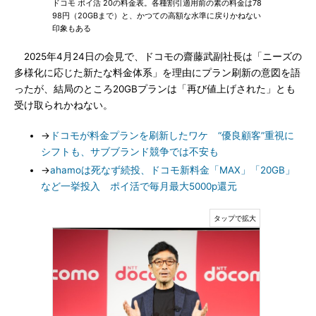
ドコモ ポイ活 20の料金表。各種割引適用前の素の料金は78
98円（20GBまで）と、かつての高額な水準に戻りかねない
印象もある
2025年4月24日の会見で、ドコモの齋藤武副社長は「ニーズの
多様化に応じた新たな料金体系」を理由にプラン刷新の意図を語
ったが、結局のところ20GBプランは「再び値上げされた」とも
受け取られかねない。
→
ドコモが料金プランを刷新したワケ “優良顧客”重視に
シフトも、サブブランド競争では不安も
→
ahamoは死なず続投、ドコモ新料金「MAX」「20GB」
など一挙投入 ポイ活で毎月最大5000p還元