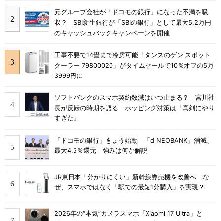
元グループ会社が「ドコモの銀行」になった不満を吸
収？ SBI新生銀行が「SBIの銀行」として最大5.2万円
のキャッシュバックキャンペーンを開催
工事不要で14畳まで冷房可能「タンスのゲン スポット
クーラー 79800020」がタイムセールで10％オフの5万
3999円に
ソフトバンクのスマホ契約数減はいつ止まる？ 宮川社
長が反転の時期を語る ホッピング対策は「真剣にやり
すぎた」
「ドコモの銀行」きょう始動 「d NEOBANK」消滅、
最大4.5％還元 強みは何か解説
JR東日本「分かりにくい」新幹線券売機を改善へ な
ぜ、スマホではなく「駅での最短1分購入」を実現？
2026年の“本気”カメラスマホ「Xiaomi 17 Ultra」と