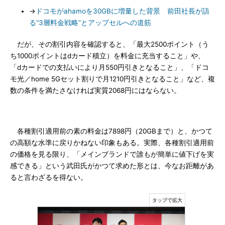
→
ドコモがahamoを30GBに増量した背景 前田社長が語
る“3層料金戦略”とアップセルへの道筋
だが、その割引内容を確認すると、「最大2500ポイント（う
ち1000ポイントはdカード積立）を料金に充当すること」や、
「dカードでの支払いにより月550円引きとなること」、「ドコ
モ光／home 5Gセット割りで月1210円引きとなること」など、複
数の条件を満たさなければ実質2068円にはならない。
各種割引適用前の素の料金は7898円（20GBまで）と、かつて
の高額な水準に戻りかねない印象もある。実際、各種割引適用前
の価格を見る限り、「メインブランドで誰もが簡単に値下げを実
感できる」という武田氏がかつて求めた形とは、今なお距離があ
ると言わざるを得ない。