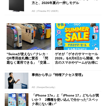
方と、2026年夏の一押しモデル
AD（ITmedia PC USER）
“Suicaが使えない”クレカ・
ゲオが「ゲオのサマーセール
QR専用改札機に賛否 「問
2026」を8月8日から開催、中
題なく運用できる」「交通系I
古のスマホやゲームがお得に
Cの方がスムーズ」
事例から学ぶ『特権アクセス管理』
AD（KeeperSecurity）
「iPhone 17e」と「iPhone 17」どちらが買
いか？ 2機種を使い込んで分かった“スペッ
ク表にない違い”