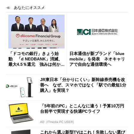
あなたにオススメ
「ドコモの銀行」きょう始
日本通信が新ブランド「blue
動 「d NEOBANK」消滅、
mobile」を発表 ネオキャリ
最大4.5％還元 強みは何か解
アで自由な通信環境へ
説
JR東日本「分かりにくい」新幹線券売機を改
善へ なぜ、スマホではなく「駅での最短1分
購入」を実現？
「5年前のPC」とこんなに違う！予算10万円
台前半で実現する快適PCライフ
AD（ITmedia PC USER）
これから選ぶ新型TVはこれ！失敗しない選び