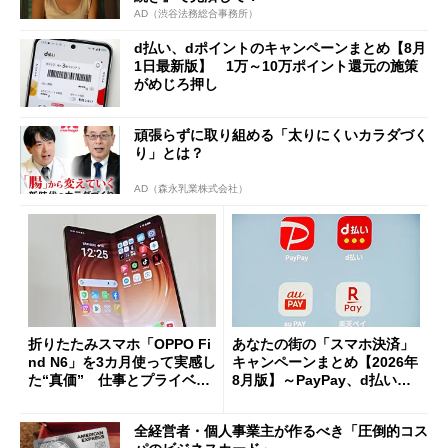
AD（渋谷法務総合事務所）
d払い、dポイントのキャンペーンまとめ【8月
1日最新版】 1万～10万ポイント還元の施策
がめじろ押し
頑張らずに取り組める「太りにくいカラダづく
り」とは？
AD（森永乳業株式会社）
折りたたみスマホ「OPPO Fi
あなたの街の「スマホ決済」
nd N6」を3カ月使って実感し
キャンペーンまとめ【2026年
た“真価” 仕事とプライベー
8月版】～PayPay、d払い、a
トで大活躍
u PAY、楽天ペイ
全経営者・個人事業主が作るべき「圧倒的コス