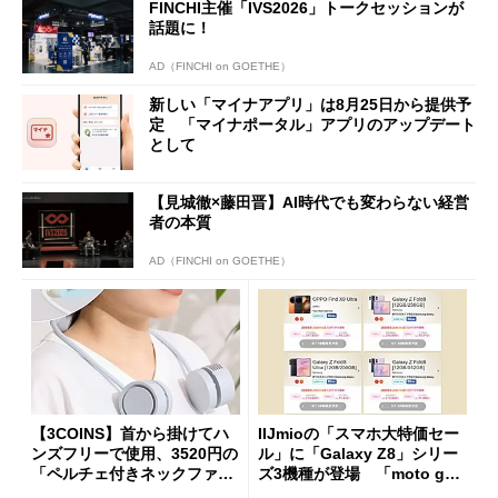
FINCHI主催「IVS2026」トークセッションが
話題に！
AD（FINCHI on GOETHE）
新しい「マイナアプリ」は8月25日から提供予
定 「マイナポータル」アプリのアップデート
として
【見城徹×藤田晋】AI時代でも変わらない経営
者の本質
AD（FINCHI on GOETHE）
【3COINS】首から掛けてハ
IIJmioの「スマホ大特価セー
ンズフリーで使用、3520円の
ル」に「Galaxy Z8」シリー
「ペルチェ付きネックファ
ズ3機種が登場 「moto g37
ン」
j」や「OPPO Find X9 Ultr