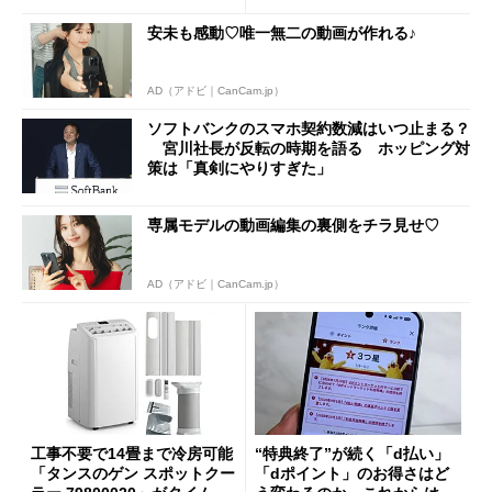
a」も
安未も感動♡唯一無二の動画が作れる♪
AD（アドビ｜CanCam.jp）
ソフトバンクのスマホ契約数減はいつ止まる？
宮川社長が反転の時期を語る ホッピング対
策は「真剣にやりすぎた」
専属モデルの動画編集の裏側をチラ見せ♡
AD（アドビ｜CanCam.jp）
工事不要で14畳まで冷房可能
“特典終了”が続く「d払い」
「タンスのゲン スポットクー
「dポイント」のお得さはど