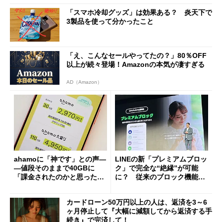
「スマホ冷却グッズ」は効果ある？ 炎天下で
3製品を使って分かったこと
「え、こんなセールやってたの？」80％OFF
以上が続々登場！Amazonの本気が凄すぎる
AD（Amazon）
ahamoに「神です」との声―
LINEの新「プレミアムブロッ
―値段そのままで40GBに
ク」で完全な“絶縁”が可能
「課金されたのかと思った」
に？ 従来のブロック機能と
と戸惑いも
の決定的な違い
カードローン50万円以上の人は、返済を3～6
ヶ月停止して『大幅に減額してから返済する手
続き』で完済して！