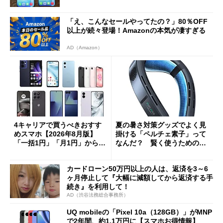
「え、こんなセールやってたの？」80％OFF
以上が続々登場！Amazonの本気が凄すぎる
AD（Amazon）
4キャリアで買うべきおすす
夏の暑さ対策グッズでよく見
めスマホ【2026年8月版】
掛ける「ペルチェ素子」って
「一括1円」「月1円」からお
なんだ？ 賢く使うための注
得なiPhone／Pixel／Galaxy
意点も
まで
カードローン50万円以上の人は、返済を3～6
ヶ月停止して『大幅に減額してから返済する手
続き』を利用して！
AD（渋谷法務総合事務所）
UQ mobileの「Pixel 10a（128GB）」がMNP
で2年間、約1.1万円に【スマホお得情報】