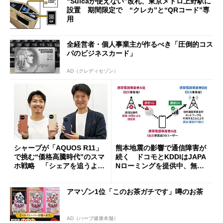
“Suicaが使えない”改札、東京メトロ上野駅に
設置 期間限定で “クレカ”と“QRコード”専
用
全経営者・個人事業主が作るべき「圧倒的コス
パのビジネスカード」
AD（クレディセゾン）
シャープが「AQUOS R11」
熊本地震の影響で通信障害が
で挑む“価格高騰時代”のスマ
続く ドコモとKDDIはJAPA
ホ戦略 「シェアを追うより
Nローミングを提供中、無料
も既存ユーザーを大切に」
Wi-Fi「00000JAPAN」も開
放
アマゾン1位「このお茶ガチです」噂のお茶
AD（ハーブ健康本舗）