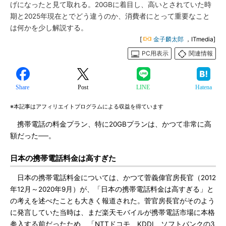
げになったと見て取れる。20GBに着目し、高いとされていた時
期と2025年現在とでどう違うのか、消費者にとって重要なこと
は何かを少し解説する。
[
金子麟太郎
，ITmedia]
PC用表示
関連情報
Share
Post
LINE
Hatena
※本記事はアフィリエイトプログラムによる収益を得ています
携帯電話の料金プラン、特に20GBプランは、かつて非常に高
額だった──。
日本の携帯電話料金は高すぎた
日本の携帯電話料金については、かつて菅義偉官房長官（2012
年12月～2020年9月）が、「日本の携帯電話料金は高すぎる」と
の考えを述べたことも大きく報道された。菅官房長官がそのよう
に発言していた当時は、まだ楽天モバイルが携帯電話市場に本格
参入する前だったため、「NTTドコモ、KDDI、ソフトバンクの3