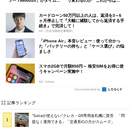
ラー 79800020」がタイムセ
う変わるのか これからは
ールで10％オフの5万3999円
「dカード」の利用が得策？
に
カードローン50万円以上の人は、返済を3～6
ヶ月停止して『大幅に減額してから返済する手
続き』で完済して！
AD（渋谷法務総合事務所）
「iPhone Air」本音レビュー：使って分かっ
た「バッテリーの持ち」と「ケース選び」の悩
ましさ
スマホ2GBで月額850円～ 格安SIMをお得に使
うキャンペーン実施中！
AD（IIJmio）
Recommended by
記事ランキング
“Suicaが使えない”クレカ・QR専用改札機に賛否 「問
題なく運用できる」「交通系ICの方がスムーズ」