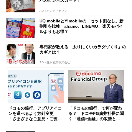
パのビジネスカード」
AD（クレディセゾン）
UQ mobileとY!mobileの「セット割なし」新
割引を比較 ahamo、LINEMO、楽天モバイ
ルよりもお得？
専門家が教える「太りにくいカラダづくり」の
カギとは？
AD（森永乳業株式会社）
ドコモの銀行、アプリアイコ
「ドコモの銀行」で何が変わ
ンを選べるよう方針変更
る？ ドコモFG廣井社長に聞
「さまざまなご意見・ご要望
く「通信×金融」の攻勢とグ
を踏まえ」
ループ戦略