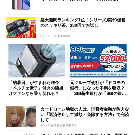
楽天週間ランキング1位！シリーズ累計3億包
のスッキリ茶。380円でお試し
AD（ハーブ健康本舗）
「酷暑日」が生まれた昨今
元グループ会社が「ドコモの
「ペルチェ素子」付きの腰掛
銀行」になった不満を吸収？
けファンなら乗り切れる？
SBI新生銀行が「SBIの銀
行」として最大5.2万円のキャ
ッシュバックキャンペーンを
カードローン地獄の人は、消費者金融が教えな
開催
い『返済停止して減額・免除する方法』で完済
して
AD（渋谷法務総合事務所）