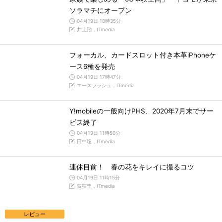
ソラマチにオープン
04月19日 18時35分
井上翔，ITmedia
フォーカル、カードスロット付き本革iPhoneケ
ース6種を発売
04月19日 17時47分
エースラッシュ，ITmedia
Y!mobileの一般向けPHS、2020年7月末でサー
ビス終了
04月19日 11時50分
田中聡，ITmedia
連休目前！ 春の花をキレイに撮るコツ
04月19日 11時15分
荻窪圭，ITmedia
レビュー