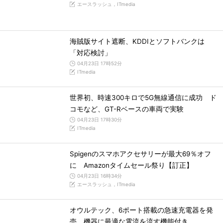
エースラッシュ，ITmedia
海賊版サイト遮断、KDDIとソフトバンクは
「対応検討」
04月23日 17時52分
ITmedia
世界初、時速300キロで5G無線通信に成功 ド
コモなど、GT-Rベースの車両で実験
04月23日 17時30分
ITmedia
Spigenのスマホアクセサリーが最大69％オフ
に Amazonタイムセール祭り【訂正】
04月23日 16時34分
エースラッシュ，ITmedia
オウルテック、6ポート搭載の急速充電器を発
売 機器に最適な電流を流す機能付き