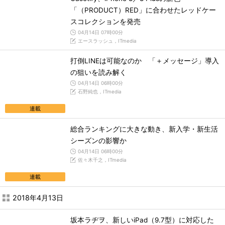
「（PRODUCT）RED」に合わせたレッドケー
スコレクションを発売
04月14日 07時00分
エースラッシュ，ITmedia
打倒LINEは可能なのか 「＋メッセージ」導入
の狙いを読み解く
04月14日 06時00分
石野純也，ITmedia
連載
総合ランキングに大きな動き、新入学・新生活
シーズンの影響か
04月14日 06時00分
佐々木千之，ITmedia
連載
2018年4月13日
坂本ラヂヲ、新しいiPad（9.7型）に対応した