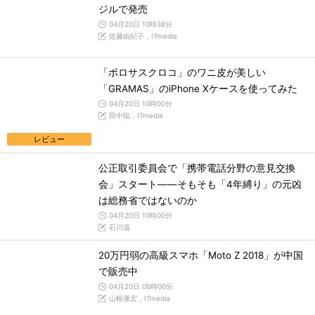
ジルで発売
04月20日 10時38分
佐藤由紀子，ITmedia
「ポロサスクロコ」のワニ皮が美しい
「GRAMAS」のiPhone Xケースを使ってみた
04月20日 10時00分
田中聡，ITmedia
レビュー
公正取引委員会で「携帯電話分野の意見交換
会」スタート――そもそも「4年縛り」の元凶
は総務省ではないのか
04月20日 10時00分
石川温
20万円弱の高級スマホ「Moto Z 2018」が中国
で販売中
04月20日 06時00分
山根康宏，ITmedia