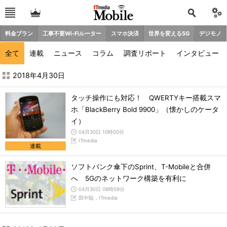
料金プラン
工事不要Wi-Fiルーター
スマホ決済
世界を変える5G
デジモノ
全て
連載
ニュース
コラム
調査リポート
インタビュー
2018年4月の記事一覧 - ITmedia Mobile
2018年4月30日
タッチ操作にも対応！ QWERTYキー搭載スマ
ホ「BlackBerry Bold 9900」（懐かしのケータ
イ）
04月30日 10時00分
ITmedia
連載
ソフトバンク傘下のSprint、T-Mobileと合併
へ 5Gのネットワーク構築を有利に
04月30日 06時59分
田中聡，ITmedia