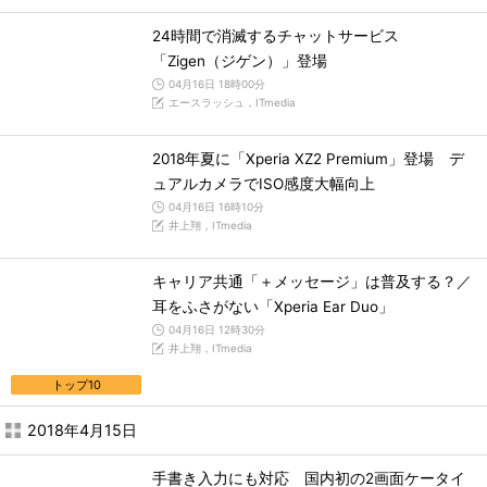
24時間で消滅するチャットサービス
「Zigen（ジゲン）」登場
04月16日 18時00分
エースラッシュ，ITmedia
2018年夏に「Xperia XZ2 Premium」登場 デ
ュアルカメラでISO感度大幅向上
04月16日 16時10分
井上翔，ITmedia
キャリア共通「＋メッセージ」は普及する？／
耳をふさがない「Xperia Ear Duo」
04月16日 12時30分
井上翔，ITmedia
トップ10
2018年4月15日
手書き入力にも対応 国内初の2画面ケータイ