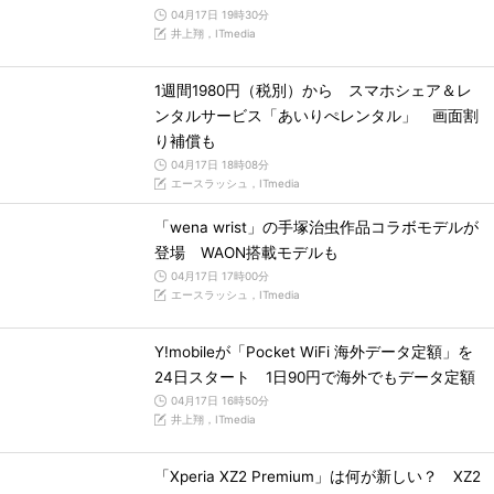
04月17日 19時30分
井上翔，ITmedia
1週間1980円（税別）から スマホシェア＆レ
ンタルサービス「あいりぺレンタル」 画面割
り補償も
04月17日 18時08分
エースラッシュ，ITmedia
「wena wrist」の手塚治虫作品コラボモデルが
登場 WAON搭載モデルも
04月17日 17時00分
エースラッシュ，ITmedia
Y!mobileが「Pocket WiFi 海外データ定額」を
24日スタート 1日90円で海外でもデータ定額
04月17日 16時50分
井上翔，ITmedia
「Xperia XZ2 Premium」は何が新しい？ XZ2