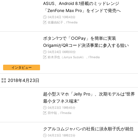
ASUS、Android 8.1搭載のミッドレンジ
「ZenFone Max Pro」をインドで発売へ
04月24日 10時43分
佐藤由紀子，ITmedia
ボタン1つで「○○Pay」を簡単に実装
OrigamiがQRコード決済事業に参入する狙い
04月24日 06時00分
鈴木淳也（Junya Suzuki），ITmedia
インタビュー
2018年4月23日
超小型スマホ「Jelly Pro」、次期モデルは“世界
最小タフネス端末”
04月23日 19時45分
田中聡，ITmedia
クアルコムジャパンの社長に須永順子氏が就任
04月23日 18時22分