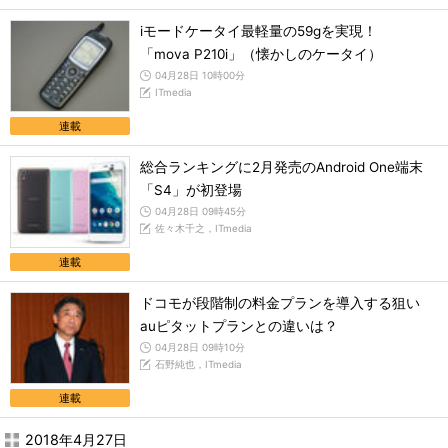
iモードケータイ最軽量の59gを実現！
「mova P210i」（懐かしのケータイ）
04月28日 10時00分
ITmedia
連載
総合ランキングに2月発売のAndroid One端末
「S4」が初登場
04月28日 09時45分
佐々木千之，ITmedia
連載
ドコモが段階制の料金プランを導入する狙い
auピタットプランとの違いは？
04月28日 09時10分
石野純也，ITmedia
連載
2018年4月27日