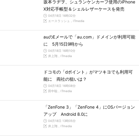
坂本ラヂヲ、シュランケンカーフ使用のiPhone
X対応手帳型＆シェルレザーケースを発売
04月18日 16時32分
エースラッシュ，ITmedia
auのEメールで「au.com」ドメインが利用可能
に 5月15日9時から
04月18日 16時10分
井上翔，ITmedia
ドコモの「dポイント」がマツキヨでも利用可
能に 両社の狙いは？
04月18日 16時08分
田中聡，ITmedia
「ZenFone 3」「ZenFone 4」にOSバージョン
アップ Android 8.0に
04月18日 13時05分
井上翔，ITmedia