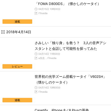
「FOMA D800iDS」（懐かしのケータイ）
04月15日 10時00分
ITmedia
連載
2018年4月14日
さみしい「独り身」を救う？ 3人の音声アシ
スタントと会話して可能性を探ってみた
04月14日 11時00分
a先生，ITmedia
レビュー
世界初の光学ズーム搭載ケータイ「V602SH」
（懐かしのケータイ）
04月14日 10時00分
ITmedia
連載
Casetify、iPhone 8／8 Plusの新色