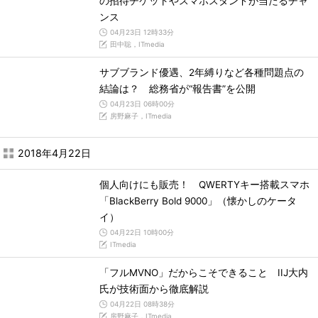
の招待チケットやスマホスタンドが当たるチャ
ンス
04月23日 12時33分
田中聡，ITmedia
サブブランド優遇、2年縛りなど各種問題点の
結論は？ 総務省が“報告書”を公開
04月23日 06時00分
房野麻子，ITmedia
2018年4月22日
個人向けにも販売！ QWERTYキー搭載スマホ
「BlackBerry Bold 9000」（懐かしのケータ
イ）
04月22日 10時00分
ITmedia
「フルMVNO」だからこそできること IIJ大内
氏が技術面から徹底解説
04月22日 08時38分
房野麻子，ITmedia