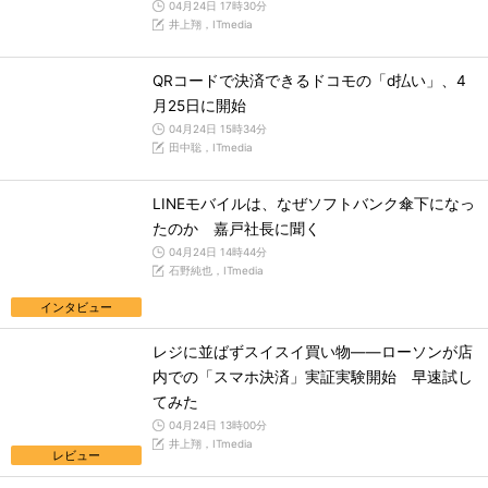
04月24日 17時30分
井上翔，ITmedia
QRコードで決済できるドコモの「d払い」、4
月25日に開始
04月24日 15時34分
田中聡，ITmedia
LINEモバイルは、なぜソフトバンク傘下になっ
たのか 嘉戸社長に聞く
04月24日 14時44分
石野純也，ITmedia
インタビュー
レジに並ばずスイスイ買い物――ローソンが店
内での「スマホ決済」実証実験開始 早速試し
てみた
04月24日 13時00分
井上翔，ITmedia
レビュー