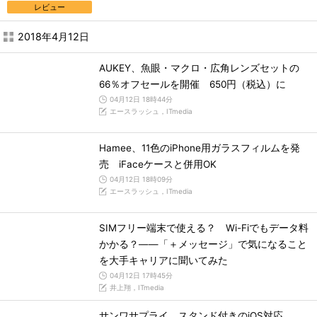
レビュー
2018年4月12日
AUKEY、魚眼・マクロ・広角レンズセットの
66％オフセールを開催 650円（税込）に
04月12日 18時44分
エースラッシュ，ITmedia
Hamee、11色のiPhone用ガラスフィルムを発
売 iFaceケースと併用OK
04月12日 18時09分
エースラッシュ，ITmedia
SIMフリー端末で使える？ Wi-Fiでもデータ料
かかる？――「＋メッセージ」で気になること
を大手キャリアに聞いてみた
04月12日 17時45分
井上翔，ITmedia
サンワサプライ、スタンド付きのiOS対応