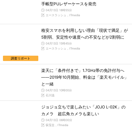
手帳型PUレザーケースを発売
04月13日 18時55分
エースラッシュ，ITmedia
格安スマホを利用しない理由「現状で満足」が
5割弱、安定性や速度への不安などが2割弱に
04月13日 15時45分
エースラッシュ，ITmedia
調査リポート
楽天に「条件付きで」1.7GHz帯の免許付与へ
――2019年10月開始、料金は「楽天モバイル」
と一緒
04月13日 10時00分
石川温
ジョジョ立ちで楽しみたい「JOJO L-02K」の
カメラ 超広角カメラも楽しい
04月13日 06時00分
荻窪圭，ITmedia