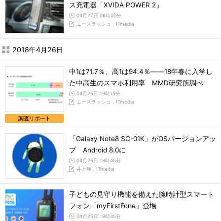
ス充電器「XVIDA POWER 2」
04月27日 06時00分
エースラッシュ，ITmedia
2018年4月26日
中1は71.7％、高1は94.4％――18年春に入学し
た中高生のスマホ利用率 MMD研究所調べ
04月26日 19時15分
エースラッシュ，ITmedia
調査リポート
「Galaxy Note8 SC-01K」がOSバージョンアッ
プ Android 8.0に
04月26日 18時45分
井上翔，ITmedia
子どもの見守り機能を備えた腕時計型スマート
フォン「myFirstFone」登場
04月26日 18時45分