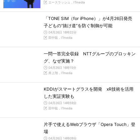
エースラッシュ，ITmedia
「TONE SIM（for iPhone）」が4月26日発売
子どもの“抜け道”を防ぐ制御が可能
04月26日 18時22分
田中聡，ITmedia
一問一答完全収録 NTTグループのブロッキン
グ、なぜ実施？
04月26日 16時15分
井上翔，ITmedia
KDDIがスマートグラスを開発 xR技術を活用
した実証実験も
04月26日 14時59分
田中聡，ITmedia
片手で使えるWebブラウザ「Opera Touch」登
場
04月26日 14時09分