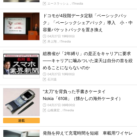
エースラッシュ，ITmedia
ドコモが4段階データ定額「ベーシックパッ
ク」「ベーシックシェアパック」導入 小・中
容量パケットパックを置き換え
04月27日 19時00分
井上翔，ITmedia
総務省が「2年縛り」の是正をキャリアに要求
――キャリアに噛みついた楽天は自分の首を絞
めることにならないのか
04月27日 10時00分
石川温
“太刀”を背負った手書きケータイ
Nokia「6108」（懐かしの海外ケータイ）
04月27日 06時00分
山根康宏，ITmedia
連載
発熱を抑えて充電時間を短縮 車載用ワイヤレ