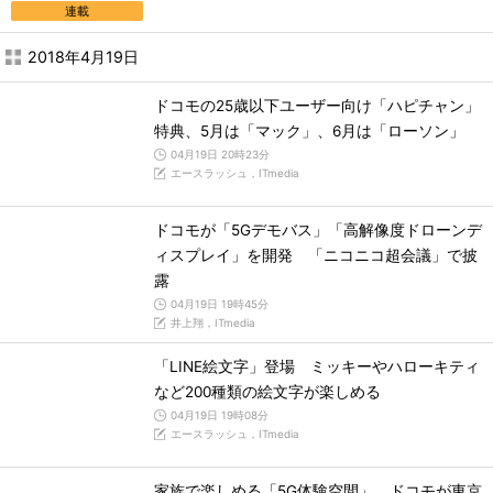
連載
2018年4月19日
ドコモの25歳以下ユーザー向け「ハピチャン」
特典、5月は「マック」、6月は「ローソン」
04月19日 20時23分
エースラッシュ，ITmedia
ドコモが「5Gデモバス」「高解像度ドローンデ
ィスプレイ」を開発 「ニコニコ超会議」で披
露
04月19日 19時45分
井上翔，ITmedia
「LINE絵文字」登場 ミッキーやハローキティ
など200種類の絵文字が楽しめる
04月19日 19時08分
エースラッシュ，ITmedia
家族で楽しめる「5G体験空間」 ドコモが東京