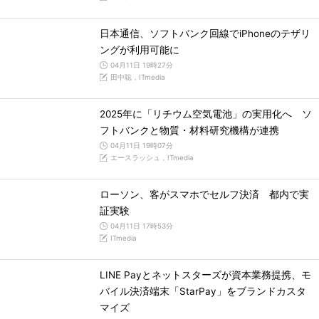
日本通信、ソフトバンク回線でiPhoneのテザリ
ングが利用可能に
04月11日 19時27分
田中聡，ITmedia
2025年に「リチウム空気電池」の実用化へ ソ
フトバンクと物質・材料研究機構が連携
04月11日 19時07分
エースラッシュ，ITmedia
ローソン、客がスマホでセルフ決済 都内で実
証実験
04月11日 17時53分
ITmedia
LINE Payとネットスターズが資本業務提携、モ
バイル決済端末「StarPay」をブランドカスタ
マイズ