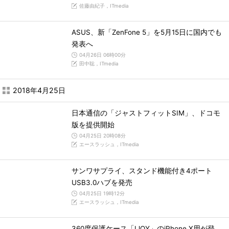
佐藤由紀子，ITmedia
ASUS、新「ZenFone 5」を5月15日に国内でも
発表へ
04月26日 06時00分
田中聡，ITmedia
2018年4月25日
日本通信の「ジャストフィットSIM」、ドコモ
版を提供開始
04月25日 20時08分
エースラッシュ，ITmedia
サンワサプライ、スタンド機能付き4ポート
USB3.0ハブを発売
04月25日 19時12分
エースラッシュ，ITmedia
360度保護ケース「IJOY」のiPhone X用が登