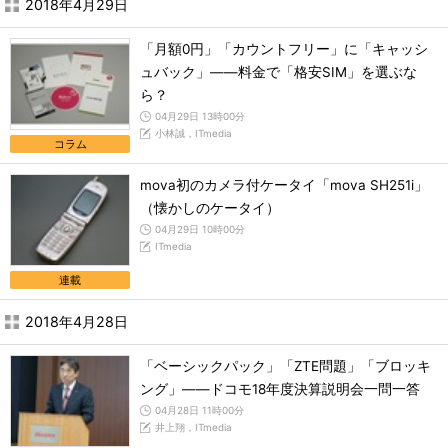
2018年4月29日
「月額0円」「カウントフリー」に「キャッシ
ュバック」――料金で「格安SIM」を選ぶな
ら？
04月29日 13時00分
小林誠，ITmedia
コラム
mova初のカメラ付ケータイ「mova SH251i」
（懐かしのケータイ）
04月29日 10時00分
ITmedia
連載
2018年4月28日
「ベーシックパック」「ZTE問題」「ブロッキ
ング」――ドコモ18年度決算説明会一問一答
04月28日 11時00分
井上翔，ITmedia