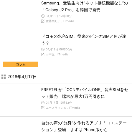
Samsung、受験生向け“ネット接続機能なし”の
「Galaxy J2 Pro」を韓国で発売
04月18日 12時00分
佐藤由紀子，ITmedia
ドコモの水色SIM、従来のピンクSIMと何が違
う？
04月18日 06時00分
田中聡，ITmedia
コラム
2018年4月17日
FREETELが「OCNモバイルONE」音声SIMをセ
ット販売 端末が最大1万円引きに
04月17日 19時33分
エースラッシュ，ITmedia
自分の声の“分身”を作れるアプリ「コエステー
ション」登場 まずはiPhone版から