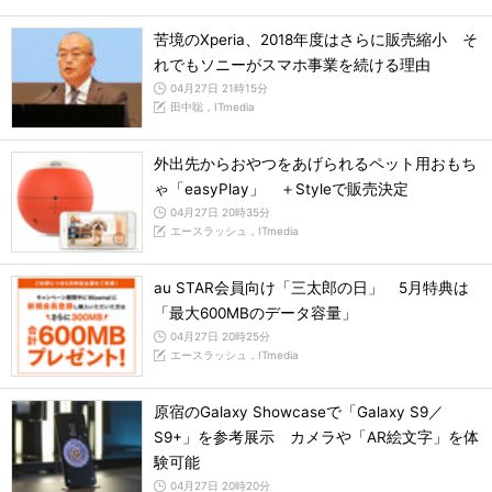
苦境のXperia、2018年度はさらに販売縮小 そ
れでもソニーがスマホ事業を続ける理由
04月27日 21時15分
田中聡，ITmedia
外出先からおやつをあげられるペット用おもち
ゃ「easyPlay」 ＋Styleで販売決定
04月27日 20時35分
エースラッシュ，ITmedia
au STAR会員向け「三太郎の日」 5月特典は
「最大600MBのデータ容量」
04月27日 20時25分
エースラッシュ，ITmedia
原宿のGalaxy Showcaseで「Galaxy S9／
S9+」を参考展示 カメラや「AR絵文字」を体
験可能
04月27日 20時20分