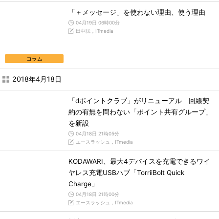
「＋メッセージ」を使わない理由、使う理由
04月19日 06時00分
田中聡，ITmedia
コラム
2018年4月18日
「dポイントクラブ」がリニューアル 回線契
約の有無を問わない「ポイント共有グループ」
を新設
04月18日 21時05分
エースラッシュ，ITmedia
KODAWARI、最大4デバイスを充電できるワイ
ヤレス充電USBハブ「TorriiBolt Quick
Charge」
04月18日 21時00分
エースラッシュ，ITmedia