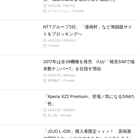
04月23日 15時31分
エースラッシュ，ITmedia
NTTグループ3社、「漫画村」など海賊版サイ
トをブロッキングへ
04月23日 15時28分
ITmedia
2017年は全36機種を発売 IIJが「格安SIMで端
末数ナンバー1」を目指す理由
04月23日 15時24分
房野麻子，ITmedia
「Xperia XZ2 Premium」登場／気になるSIMの
「色」
04月23日 15時00分
井上翔，ITmedia
「JOJO L-02K」購入者限定ィィィ！ 原画展