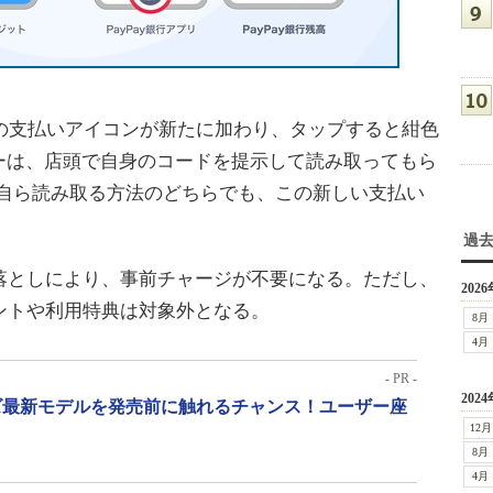
Payの支払いアイコンが新たに加わり、タップすると紺色
ーは、店頭で自身のコードを提示して読み取ってもら
を自ら読み取る方法のどちらでも、この新しい支払い
過
き落としにより、事前チャージが不要になる。ただし、
2026
ウントや利用特典は対象外となる。
8月
4月
- PR -
2024
リーズ最新モデルを発売前に触れるチャンス！ユーザー座
12月
8月
4月