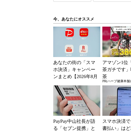
今、あなたにオススメ
あなたの街の「スマ
アマゾン1位
ホ決済」キャンペー
茶ガチです」
ンまとめ【2026年8月
茶
PR(ハーブ健康本舗)
版】～PayPay、d払
い、au PAY...
PayPay中山社長が語
スマホ決済で
る「セブン提携」と
書払い」はど