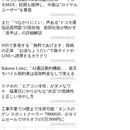
モMAX」好調も後押し、今後は“ロイヤル
ユーザー”を重視
（2026年08月06日）
まだ「つながりにくい」声ある“ドコモ通
信品質問題”の現在地 前田社長が明かす
「道半ば」の詳細解説
（2026年08月06日）
SNSで多発する「無料であげます」投稿
の正体 “お涙ちょうだい”で偽サイトや
LINEへ誘導するカラクリ
（2026年08月06日）
Rakuten Linkに「AI通話要約機能」、楽天
モバイル契約者は追加料金なしで使える
（2026年08月05日）
スマホの「エアコン冷却」がダメなワ
ケ 猛暑日にやりがちな“水没”の危険性
と正しい冷やし方
（2026年08月06日）
工事不要で14畳まで冷房可能「タンスの
ゲン スポットクーラー 79800020」がタイ
ムセールで10％オフの5万3999円に
（2026年08月05日）