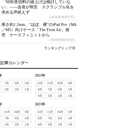
「NHK受信料の値上げは検討していな
い」――会長が明言 スクランブル化を
求める声絶えず
（2026年08月07日）
厚さ約1.2mm、“ほぼ、裸”のiPad Pro（M4
／M5）向けケース「The Frost Air」発
売 ケースフィニットから
（2026年08月05日）
ランキングトップ30
去記事カレンダー
年
2025年
7月
6月
5月
12月
11月
10月
9月
3月
2月
1月
8月
7月
6月
5月
4月
3月
2月
1月
年
2023年
11月
10月
9月
12月
11月
10月
9月
7月
6月
5月
8月
7月
6月
5月
3月
2月
1月
4月
3月
2月
1月