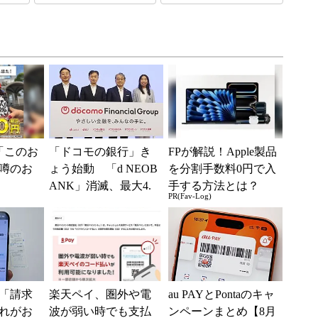
「このお
「ドコモの銀行」き
FPが解説！Apple製品
噂のお
ょう始動 「d NEOB
を分割手数料0円で入
ANK」消滅、最大4.
手する方法とは？
PR(Fav-Log)
5％還元 強みは何か
解説
「請求
楽天ペイ、圏外や電
au PAYとPontaのキャ
れがお
波が弱い時でも支払
ンペーンまとめ【8月