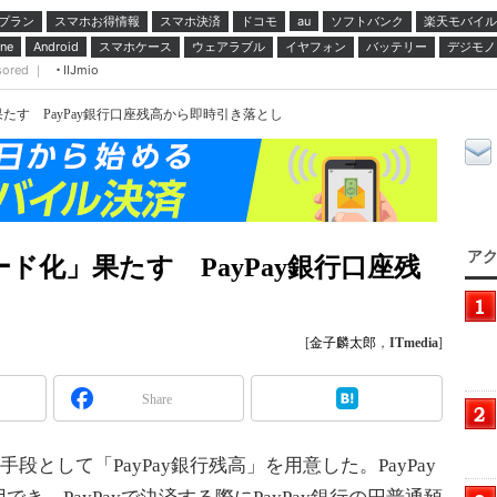
プラン
スマホお得情報
スマホ決済
ドコモ
ソフトバンク
楽天モバイル
au
スマホケース
ウェアラブル
イヤフォン
バッテリー
デジモノ
ne
Android
sored ｜
IIJmio
果たす PayPay銀行口座残高から即時引き落とし
アク
ード化」果たす PayPay銀行口座残
[
金子麟太郎
，
ITmedia
]
Share
手段として「PayPay銀行残高」を用意した。PayPay