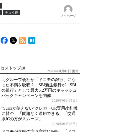
チョイ得
マイページ
セストップ10
2026年08月07日 更新
元グループ会社が「ドコモの銀行」にな
った不満を吸収？ SBI新生銀行が「SBI
の銀行」として最大5.2万円のキャッシュ
バックキャンペーンを開催
（2026年08月05日）
“Suicaが使えない”クレカ・QR専用改札機
に賛否 「問題なく運用できる」「交通
系ICの方がスムーズ」
（2026年08月05日）
ドコモが念願の増収増益に好転 「ドコ