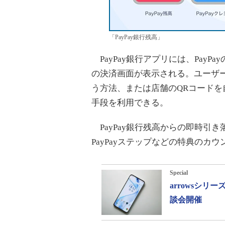
「PayPay銀行残高」
PayPay銀行アプリには、Pay
の決済画面が表示される。ユーザ
う方法、または店舗のQRコード
手段を利用できる。
PayPay銀行残高からの即時引
PayPayステップなどの特典のカ
Special
arrowsシ
談会開催