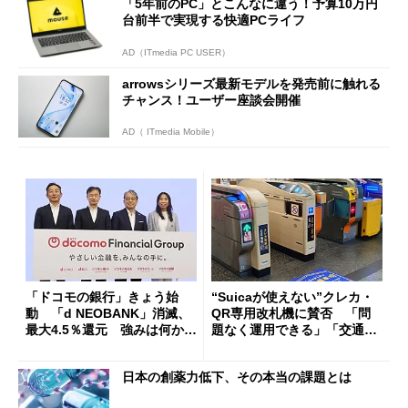
「5年前のPC」とこんなに違う！予算10万円
台前半で実現する快適PCライフ
AD（ITmedia PC USER）
arrowsシリーズ最新モデルを発売前に触れる
チャンス！ユーザー座談会開催
AD（ ITmedia Mobile）
「ドコモの銀行」きょう始
“Suicaが使えない”クレカ・
動 「d NEOBANK」消滅、
QR専用改札機に賛否 「問
最大4.5％還元 強みは何か解
題なく運用できる」「交通系I
説
Cの方がスムーズ」
日本の創薬力低下、その本当の課題とは