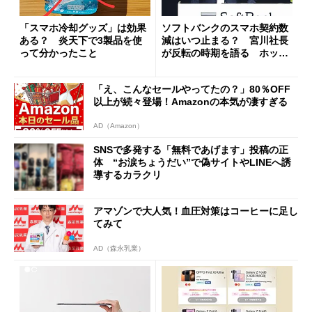
「スマホ冷却グッズ」は効果
ソフトバンクのスマホ契約数
ある？ 炎天下で3製品を使
減はいつ止まる？ 宮川社長
って分かったこと
が反転の時期を語る ホッピ
ング対策は「真剣にやりすぎ
た」
「え、こんなセールやってたの？」80％OFF
以上が続々登場！Amazonの本気が凄すぎる
AD（Amazon）
SNSで多発する「無料であげます」投稿の正
体 “お涙ちょうだい”で偽サイトやLINEへ誘
導するカラクリ
アマゾンで大人気！血圧対策はコーヒーに足し
てみて
AD（森永乳業）