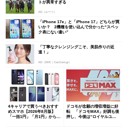
トが異常すぎる
AD（ルーツ）
「iPhone 17e」と「iPhone 17」どちらが買
いか？ 2機種を使い込んで分かった“スペッ
ク表にない違い”
「丁寧なクレンジングこそ、美肌作りの近
道！」
AD（DHC｜CanCam.jp）
4キャリアで買うべきおすす
ドコモが念願の増収増益に好
めスマホ【2026年8月版】
転 「ドコモMAX」好調も後
「一括1円」「月1円」からお
押し、今後は“ロイヤルユー
得なiPhone／Pixel／Galaxy
ザー”を重視
まで