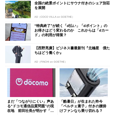
全国の絶景ポイントにサウナ付きのシェア別荘
を展開
AD（COCO VILLA on GOETHE）
“特典終了”が続く「d払い」「dポイント」の
お得さはどう変わるのか これからは「dカー
ド」の利用が得策？
【西野亮廣】ビジネス書最新刊『北極星 僕た
ちはどう働くか』
AD（FINCHI on GOETHE）
まだ「つながりにくい」声あ
「酷暑日」が生まれた昨今
る“ドコモ通信品質問題”の現
「ペルチェ素子」付きの腰掛
在地 前田社長が明かす「道
けファンなら乗り切れる？