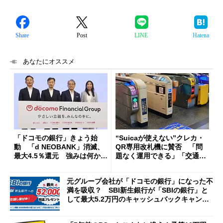
Share
Post
LINE
Hatena
あなたにオススメ
「ドコモの銀行」きょう始
“Suicaが使えない”クレカ・
動 「d NEOBANK」消滅、
QR専用改札機に賛否 「問
最大4.5％還元 強みは何か解
題なく運用できる」「交通系I
説
Cの方がスムーズ」
元グループ会社が「ドコモの銀行」になった不
満を吸収？ SBI新生銀行が「SBIの銀行」と
して最大5.2万円のキャッシュバックキャンペ
ーンを開催