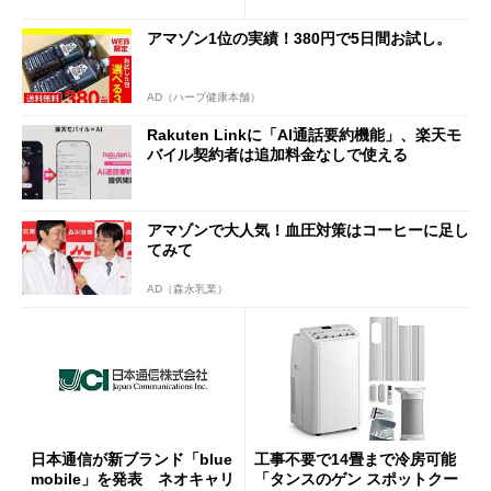
半ば」の詳細解説
アマゾン1位の実績！380円で5日間お試し。
AD（ハーブ健康本舗）
Rakuten Linkに「AI通話要約機能」、楽天モ
バイル契約者は追加料金なしで使える
アマゾンで大人気！血圧対策はコーヒーに足し
てみて
AD（森永乳業）
日本通信が新ブランド「blue
工事不要で14畳まで冷房可能
mobile」を発表 ネオキャリ
「タンスのゲン スポットクー