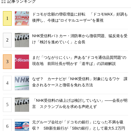
記事ランキング
ドコモが念願の増収増益に好転 「ドコモMAX」好調も
後押し、今後は“ロイヤルユーザー”を重視
NHK受信料パトカー・消防車から徴収問題、猛反発を受
け「検討を進めていく」と会長
まだ「つながりにくい」声ある“ドコモ通信品質問題”の
現在地 前田社長が明かす「道半ば」の詳細解説
なぜ？ カーナビが「NHK受信料」対象になるワケ 課
金されるケースと徴収を免れる方法
「NHK受信料の値上げは検討していない」――会長が明
言 スクランブル化を求める声絶えず
元グループ会社が「ドコモの銀行」になった不満を吸
収？ SBI新生銀行が「SBIの銀行」として最大5.2万円