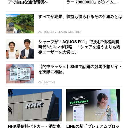
アで自由な通信環境へ
ラー 79800020」がタイムセ
ールで10％オフの5万3999円
に
すべてが絶景、収益も得られるその仕組みとは
AD（COCO VILLA on GOETHE）
シャープが「AQUOS R11」で挑む“価格高騰
時代”のスマホ戦略 「シェアを追うよりも既
存ユーザーを大切に」
【的中ラッシュ】SNSで話題の競馬予想サイト
を実際に検証。
AD（ルーツ）
NHK受信料パトカー・消防車
LINEの新「プレミアムブロッ