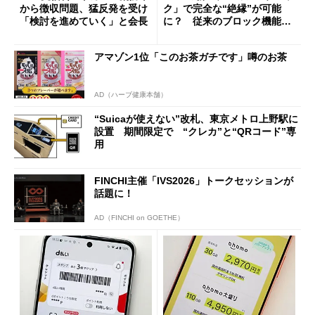
から徴収問題、猛反発を受け
ク」で完全な“絶縁”が可能
「検討を進めていく」と会長
に？ 従来のブロック機能と
の決定的な違い
アマゾン1位「このお茶ガチです」噂のお茶
AD（ハーブ健康本舗）
“Suicaが使えない”改札、東京メトロ上野駅に
設置 期間限定で “クレカ”と“QRコード”専
用
FINCHI主催「IVS2026」トークセッションが
話題に！
AD（FINCHI on GOETHE）