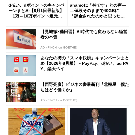
d払い、dポイントのキャンペ
ahamoに「神です」との声―
ーンまとめ【8月1日最新版】
―値段そのままで40GBに
1万～10万ポイント還元の
「課金されたのかと思った」
施策がめじろ押し
と戸惑いも
【見城徹×藤田晋】AI時代でも変わらない経営
者の本質
AD（FINCHI on GOETHE）
あなたの街の「スマホ決済」キャンペーンまと
め【2026年8月版】～PayPay、d払い、au PA
Y、楽天ペイ
【西野亮廣】ビジネス書最新刊『北極星 僕た
ちはどう働くか』
AD（FINCHI on GOETHE）