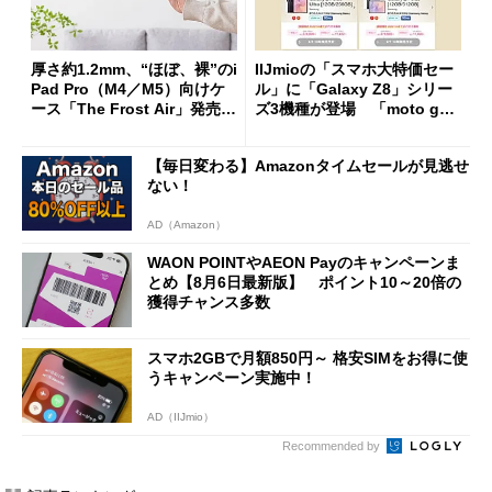
厚さ約1.2mm、“ほぼ、裸”のi
IIJmioの「スマホ大特価セー
Pad Pro（M4／M5）向けケ
ル」に「Galaxy Z8」シリー
ース「The Frost Air」発売
ズ3機種が登場 「moto g37
ケースフィニットから
j」や「OPPO Find X9 Ultr
a」も
【毎日変わる】Amazonタイムセールが見逃せ
ない！
AD（Amazon）
WAON POINTやAEON Payのキャンペーンま
とめ【8月6日最新版】 ポイント10～20倍の
獲得チャンス多数
スマホ2GBで月額850円～ 格安SIMをお得に使
うキャンペーン実施中！
AD（IIJmio）
Recommended by