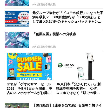
AD（三菱総合研究所）
元グループ会社が「ドコモの銀行」になった不
満を吸収？ SBI新生銀行が「SBIの銀行」と
して最大5.2万円のキャッシュバックキャンペ
ーンを開催
「創薬立国」復活への分岐点
AD（三菱総合研究所）
ゲオが「ゲオのサマーセール
JR東日本「分かりにくい」新
2026」を8月8日から開催、中
幹線券売機を改善へ なぜ、
古のスマホやゲームがお得に
スマホではなく「駅での最短
1分購入」を実現？
【SNS騒然】3連単を当て続ける競馬予想サイ