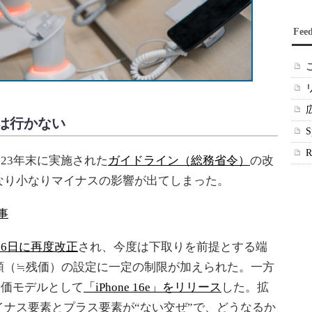
Fee
は行かない
023年末に実施された
ガイドライン（総務省令）
の改
なり小なりマイナスの影響が出てしまった。
事
月26日に再度改正
され、今度は下取りを前提とする端
額（≒残価）の設定に一定の制限が加えられた。一方
ズの廉価モデルとして
「iPhone 16e」をリリース
した。拡
ナス要素とプラス要素が“ない交ぜ”で、どうなるか