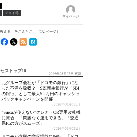
チョイ得
マイページ
える「そこんとこ」（1/2 ページ）
セストップ10
2026年08月07日 更新
元グループ会社が「ドコモの銀行」にな
った不満を吸収？ SBI新生銀行が「SBI
の銀行」として最大5.2万円のキャッシュ
バックキャンペーンを開催
（2026年08月05日）
“Suicaが使えない”クレカ・QR専用改札機
に賛否 「問題なく運用できる」「交通
系ICの方がスムーズ」
（2026年08月05日）
ドコモが念願の増収増益に好転 「ドコ