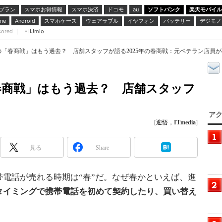
プラン
スマホお得情報
スマホ決済
ドコモ
ソフトバンク
楽天モバイル
au
スマホケース
ウェアラブル
イヤフォン
バッテリー
デジモノ
ne
Android
sored ｜
IIJmio
「春商戦」はもう過去？ 店舗スタッフが語る2025年の春商戦：元ベテラン店員が教
春商戦」はもう過去？ 店舗スタッフ
アク
[
迎悟
，
ITmedia
]
見る
Share
電話が売れる時期は“春”だ。なぜ春かといえば、進
タイミングで携帯電話を初めて契約したり、買い替え