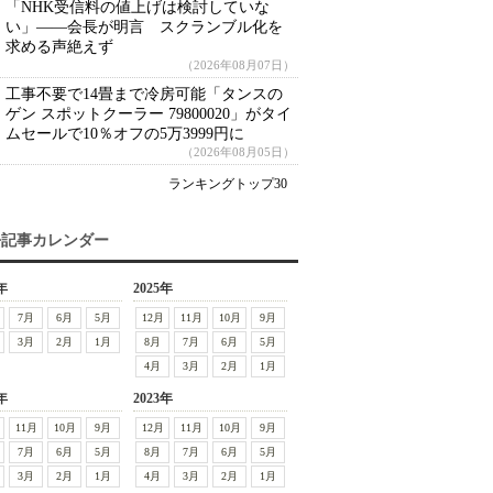
「NHK受信料の値上げは検討していな
い」――会長が明言 スクランブル化を
求める声絶えず
（2026年08月07日）
工事不要で14畳まで冷房可能「タンスの
ゲン スポットクーラー 79800020」がタイ
ムセールで10％オフの5万3999円に
（2026年08月05日）
ランキングトップ30
去記事カレンダー
年
2025年
7月
6月
5月
12月
11月
10月
9月
3月
2月
1月
8月
7月
6月
5月
4月
3月
2月
1月
年
2023年
11月
10月
9月
12月
11月
10月
9月
7月
6月
5月
8月
7月
6月
5月
3月
2月
1月
4月
3月
2月
1月