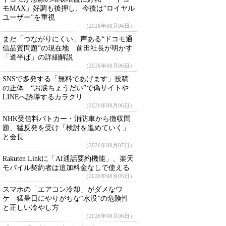
モMAX」好調も後押し、今後は“ロイヤル
ユーザー”を重視
（2026年08月06日）
まだ「つながりにくい」声ある“ドコモ通
信品質問題”の現在地 前田社長が明かす
「道半ば」の詳細解説
（2026年08月06日）
SNSで多発する「無料であげます」投稿
の正体 “お涙ちょうだい”で偽サイトや
LINEへ誘導するカラクリ
（2026年08月06日）
NHK受信料パトカー・消防車から徴収問
題、猛反発を受け「検討を進めていく」
と会長
（2026年08月07日）
Rakuten Linkに「AI通話要約機能」、楽天
モバイル契約者は追加料金なしで使える
（2026年08月05日）
スマホの「エアコン冷却」がダメなワ
ケ 猛暑日にやりがちな“水没”の危険性
と正しい冷やし方
（2026年08月06日）