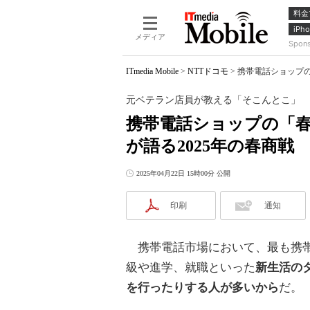
料金
iPho
メディア
Spon
ITmedia Mobile
>
NTTドコモ
>
携帯電話ショップの
元ベテラン店員が教える「そこんとこ」
携帯電話ショップの「
が語る2025年の春商戦
2025年04月22日 15時00分 公開
印刷
通知
携帯電話市場において、最も携帯
級や進学、就職といった
新生活の
を行ったりする人が多いから
だ。